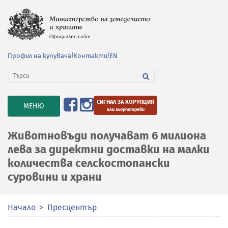
Профил на купувача
|
Контакти
|
EN
СИГНАЛ ЗА КОРУПЦИЯ
TOGGLE
МЕНЮ
или злоупотреби
NAVIGATION
Животновъди получават 6 милиона
лева за директни доставки на малки
количества селскостопански
суровини и храни
Начало
Пресцентър