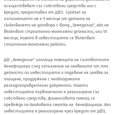
осъществяват със собствени средства или с
кредит, предоставен от ДФЗ. Срокът за
изпълнението им е 9 месеца от датата на
сключването на договора с Фонд „Земеделие”, ако не
включват строително-монтажни дейности, или 18
месеца, когато в инвестицията се включват
стоително-монтажни работи.
ДФ „Земеделие” изплаща помощта на съответните
бенефициери след изпълнение на заявените от тях
дейности по инвестицията и подаване на заявка за
плащане, придружена с необходимите
разходооправдателни документи. Когато
инвестицията първоначално е реализирана със
собствени средства, финансовата помощ се
превежда по банковата сметка на бенефициера. Ако
инвестицията е реализирана чрез кредит от ДФЗ,