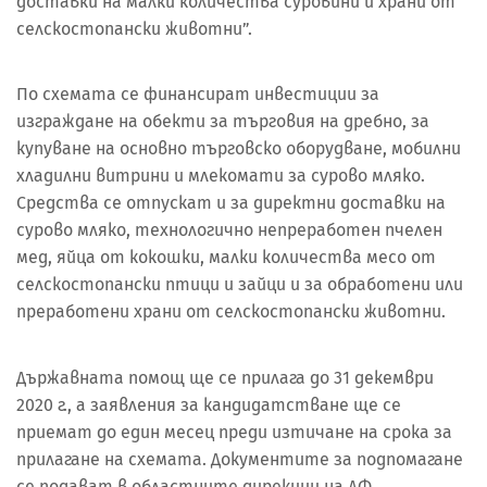
доставки на малки количества суровини и храни от
селскостопански животни”.
По схемата се финансират инвестиции за
изграждане на обекти за търговия на дребно, за
купуване на основно търговско оборудване, мобилни
хладилни витрини и млекомати за сурово мляко.
Средства се отпускат и за директни доставки на
сурово мляко, технологично непреработен пчелен
мед, яйца от кокошки, малки количества месо от
селскостопански птици и зайци и за обработени или
преработени храни от селскостопански животни.
Държавната помощ ще се прилага до 31 декември
2020 г., а заявления за кандидатстване ще се
приемат до един месец преди изтичане на срока за
прилагане на схемата. Документите за подпомагане
се подават в областните дирекции на ДФ