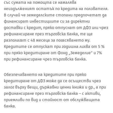
със сумата на помощта се намалява
неиздълженият остатък по кредита на ползвателя.
В случай че земеделските стопани предпочетат да
финансират инвестициите си за директни
доставки с кредит, пряко отпуснат от ДФЗ или чрез
рефинансиране през търговска банка, те ще
разполагат с 48 месеца за погасяването му.
Кредитите се отпускат при годишна лихва от 5 %
при пряко кредитиране от Фонд „Земеделие” и 7%
при рефинансиране чрез търговска банка.
Обезпечаването на кредитите при пряко
кредитиране от ДФЗ може да се осъществи чрез
залог върху вещи, държавни ценни книжа и др., а при
рефинансиране през търговска банка – с активи,
приемливи по вид и стойност от обслужващата
банка.