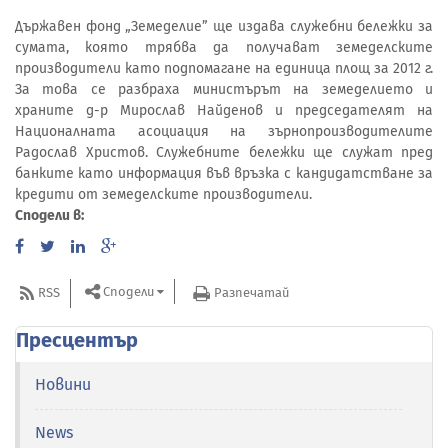
Държавен фонд „Земеделие” ще издава служебни бележки за
сумата, която трябва да получават земеделските
производители като подпомагане на единица площ за 2012 г.
За това се разбраха министърът на земеделието и
храните д-р Мирослав Найденов и председателят на
Националната асоциация на зърнопроизводителите
Радослав Христов. Служебните бележки ще служат пред
банките като информация във връзка с кандидатстване за
кредити от земеделските производители.
Сподели в:
Сподели
RSS
Разпечатай
Пресцентър
Новини
News