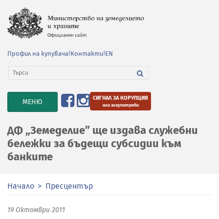
Профил на купувача
|
Контакти
|
EN
СИГНАЛ ЗА КОРУПЦИЯ
TOGGLE
МЕНЮ
или злоупотреби
NAVIGATION
ДФ „Земеделие” ще издава служебни
бележки за бъдещи субсидии към
банките
Начало
Пресцентър
19 Октомври 2011