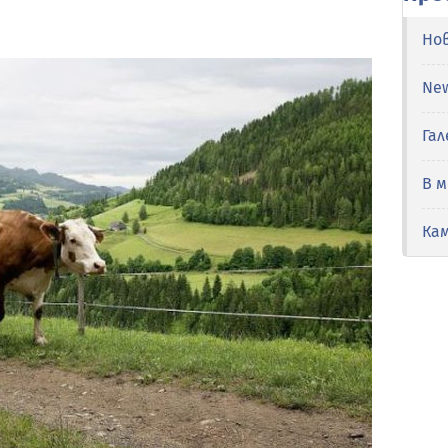
Но
Ne
Гал
В 
Ка