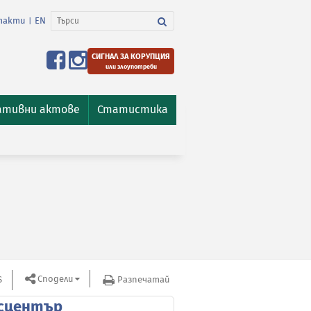
такти
EN
|
СИГНАЛ ЗА КОРУПЦИЯ
или злоупотреби
ативни актове
Статистика
Сподели
S
Разпечатай
сцентър