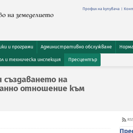
Профил на купувача
Кон
|
ки и програми
Административно обслужване
Норм
л и техническа инспекция
Пресцентър
я създаването на
манно отношение към
RS
Пре