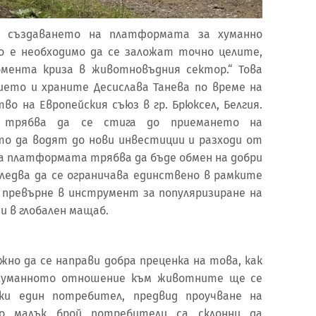
пя създаването на платформата за хуманно
 е необходимо да се заложат точно целите,
мента криза в животновъдния сектор.“ Това
ето и храните Десислава Танева по време на
во на Европейския съюз в гр. Брюксел, Белгия.
 трябва да се стига до приемането на
о да водят до нови инвестиции и разходи от
а платформата трябва да бъде обмен на добри
следва да се ограничава единствено в рамките
е превърне в инструмент за популяризиране на
 в глобален мащаб.
жно да се направи добра преценка на това, как
хуманното отношение към животните ще се
ки един потребител, предвид проучване на
то малък брой потребители са склонни да