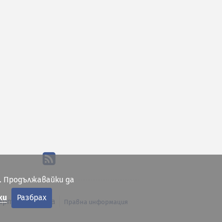
. Продължавайки да
ки
Разбрах
арта на сайта
Правна информация