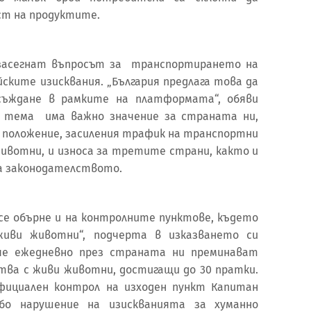
т на продуктите.
 засегнат въпросът за транспортирането на
ските изисквания. „България предлага това да
ъждане в рамките на платформата“, обяви
и тема има важно значение за страната ни,
й положение, засиления трафик на транспортни
животни, и износа за третите страни, както и
а законодателството.
се обърне и на контролните пунктове, където
иви животни“, подчерта в изказването си
 че ежедневно през страната ни преминават
тва с живи животни, достигащи до 30 пратки.
фициален контрол на изходен пункт Капитан
бо нарушение на изискванията за хуманно