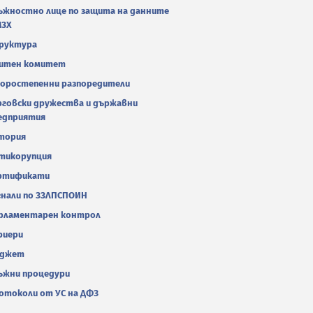
ъжностно лице по защита на данните
МЗХ
руктура
итен комитет
оростепенни разпоредители
рговски дружества и държавни
едприятия
тория
тикорупция
ртификати
гнали по ЗЗЛПСПОИН
рламентарен контрол
риери
джет
ъжни процедури
отоколи от УС на ДФЗ