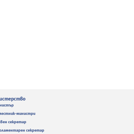
истерство
нистър
местник-министри
авен секретар
рламентарен секретар