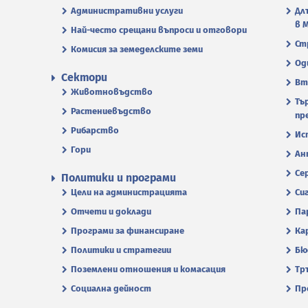
Административни услуги
Дл
в 
Най-често срещани въпроси и отговори
Ст
Комисия за земеделските земи
Од
Сектори
Вт
Животновъдство
Тъ
Растениевъдство
пр
Рибарство
Ис
Гори
Ан
Се
Политики и програми
Цели на администрацията
Си
Отчети и доклади
Па
Програми за финансиране
Ка
Политики и стратегии
Бю
Поземлени отношения и комасация
Тр
Социална дейност
Пр