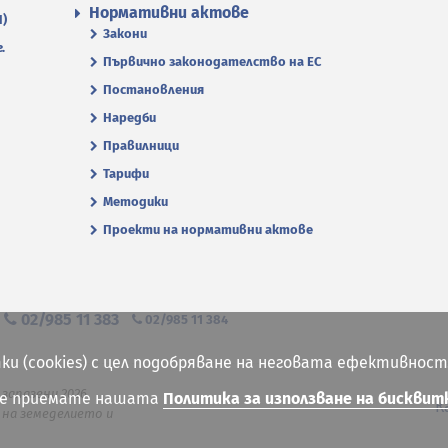
Нормативни актове
П)
Закони
.
Първично законодателство на ЕС
Постановления
Наредби
Правилници
Тарифи
Методики
Проекти на нормативни актове
я
02/985 11 383
02/985 11 384
ки (cookies) с цел подобряване на неговата ефективност
 запазени 2026
ие приемате нашата
Политика за използване на бисквит
К
на земеделието и