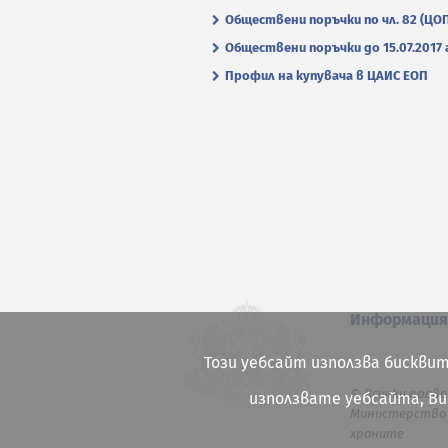
Обществени поръчки по чл. 82 (ЦО
Обществени поръчки до 15.07.2017 г
Профил на купувача в ЦАИС ЕОП
Информаци
Този уебсайт използва бисквит
© Всички права
използвате уебсайта, В
Министерство 
храните