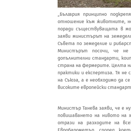
„България принципно подкре
отношение към животните, но
поради съществуващата в мо
заяви министърът на земедели
Съвета по земеделие и рибарст
Министърът посочи, че не
допълнителни стандарти, коит
страна на фермерите. Целта н
практики и експертиза. Тя не 
на Съюза, а е необходимо да с
високите европейски стандарти
Министър Танева заяви, че е ну
повишаването на нивото на 
отрази на разходите на все
Евробарометър, според кое