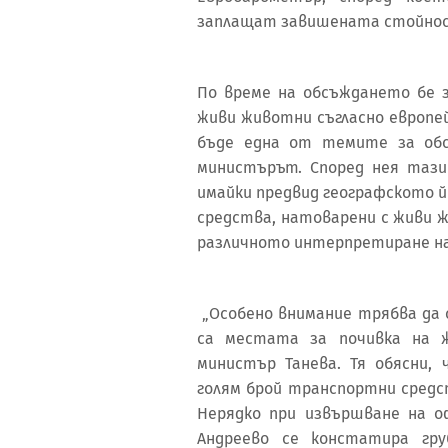
заплащат завишената стойнос
По време на обсъждането бе
живи животни съгласно европей
бъде една от темите за обс
министърът. Според нея таз
имайки предвид географското 
средства, натоварени с живи 
различното интерпретиране н
„Особено внимание трябва да 
са местата за почивка на ж
министър Танева. Тя обясни,
голям брой транспортни средс
Нерядко при извършване на о
Андреево се констатира гру