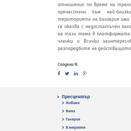
отношение по време на тран
пренасочени към най-близ
територията на България има 
се оказва с недостатъчен ка
на тази тема в платформата
членки и всички заинтерес
разпоредбите на действащото 
Сподели в:
Пресцентър
Новини
News
Галерия
В медиите