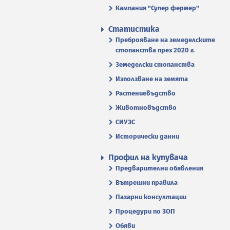
Кампания "Супер фермер"
Статистика
Преброяване на земеделските
стопанства през 2020 г.
Земеделски стопанства
Използване на земята
Растениевъдство
Животновъдство
СИУЗС
Исторически данни
Профил на купувача
Предварителни обявления
Вътрешни правила
Пазарни консултации
Процедури по ЗОП
Обяви