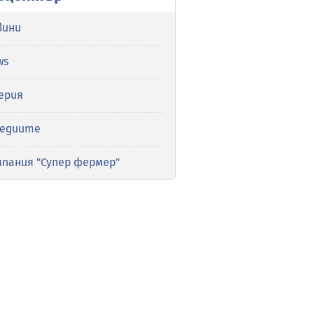
вини
ws
ерия
медиите
мпания "Супер фермер"