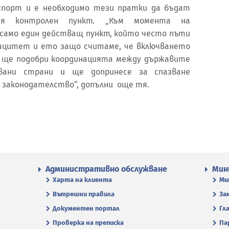
спорт и е необходимо тези пратки да бъдат
кия контролен пункт. „Към момента на
само един действащ пункт, който често пъти
пацитет и ето защо считаме, че включването
 ще подобри координацията между държавите
овани страни и ще допринесе за спазване
законодателство“, допълни още тя.
Административно обслужване
Мин
Харта на клиента
Ми
Вътрешни правила
За
Документен портал
Гл
Проверка на преписка
Па