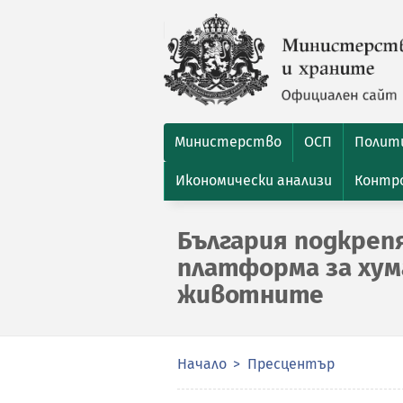
Министерство
ОСП
Полити
Икономически анализи
Контро
България подкреп
платформа за ху
животните
Начало
Пресцентър