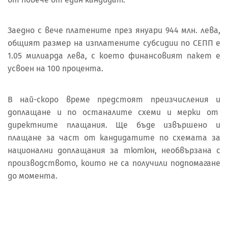
Заедно с вече платените през януари 944 млн. лева,
общият размер на изплатените субсидии по СЕПП е
1.05 милиарда лева, с което финансовият пакет е
усвоен на 100 процента.
В най-скоро време предстоят преизчисления и
доплащане и по останалите схеми и мерки от
директните плащания. Ще бъде извършено и
плащане за част от кандидатите по схемата за
национални доплащания за тютюн, необвързана с
производството, които не са получили подпомагане
до момента.