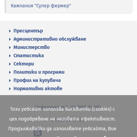
Кампания "Супер фермер"
Пресцентър
Административно обслужване
Министерство
Статистика
Сектори
Политики и програми
Профил на купувача
Нормативни актове
Информация
02/985 11 383
Този уебсайт използва бисквитки (cookies) с
цел подобряване на неговата ефективност.
02/985 11 384
Продължавайки да използвате уебсайта, Вие