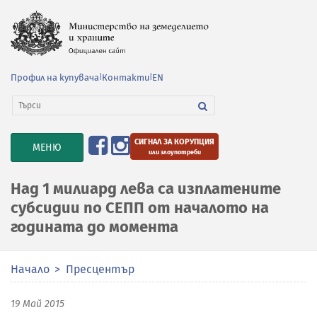
Профил на купувача
|
Контакти
|
EN
СИГНАЛ ЗА КОРУПЦИЯ
TOGGLE
МЕНЮ
или злоупотреби
NAVIGATION
Над 1 милиард лева са изплатените
субсидии по СЕПП от началото на
годината до момента
Начало
Пресцентър
19 Май 2015