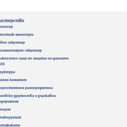
истерство
нистър
местник-министри
авен секретар
рламентарен секретар
ъжностно лице по защита на данните
МЗХ
руктура
итен комитет
оростепенни разпоредители
рговски дружества и държавни
едприятия
тория
тикорупция
ртификати