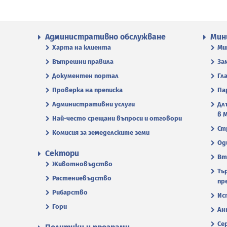
Административно обслужване
Мин
Харта на клиента
Ми
Вътрешни правила
За
Документен портал
Гл
Проверка на преписка
Па
Административни услуги
Дл
в 
Най-често срещани въпроси и отговори
Ст
Комисия за земеделските земи
Од
Сектори
Вт
Животновъдство
Тъ
Растениевъдство
пр
Рибарство
Ис
Гори
Ан
Се