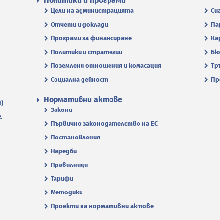
Политики и програми
Цели на администрацията
Си
Отчети и доклади
Па
Програми за финансиране
Ка
Политики и стратегии
Бю
Поземлени отношения и комасация
Тр
Социална дейност
Пр
Нормативни актове
П)
Закони
.
Първично законодателство на ЕС
Постановления
Наредби
Правилници
Тарифи
Методики
Проекти на нормативни актове