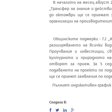
В началото на месец август 20
„Трансфер на знания и действи
до октомври ще се приемат з
организации на производителит
Общинските подмерки - 7.2 „И
разширяването на всички вид
Проучвания и инвестиции, с
културното и природното на
отворят за прием. За 5 се
подаването на проекти по подм
ще се приемт заявления по под
Пълният индикативен график
Сподели в: