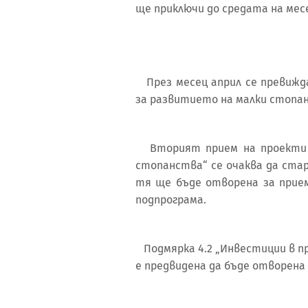
ще приключи до средата на м
През месец април се превижда
за развитието на малки стопан
Вторият прием на проекти п
стопанства“ се очаква да стар
тя ще бъде отворена за прие
подпрограма.
Подмярка 4.2 „Инвестиции в п
е предвидена да бъде отворена 