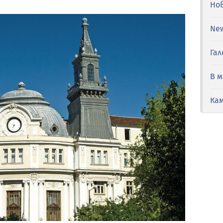
Но
Ne
Гал
В 
Ка