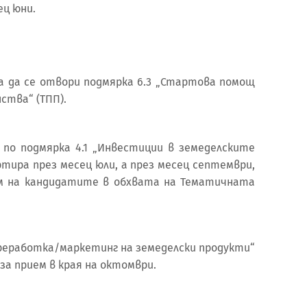
есец юни.
 да се отвори подмярка 6.3 „Стартова помощ
ства“ (ТПП).
о подмярка 4.1 „Инвестиции в земеделските
тира през месец юли, а през месец септември,
м на кандидатите в обхвата на Тематичната
реработка/маркетинг на земеделски продукти“
за прием в края на октомври.