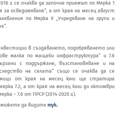
16 г. се очаква да започне приемът по Мярка 1
я за осведомяване“, а от края на месец август
аявления по Мярка 9 „Учредяване на групи и
е“.
нвестиции в създаването, подобряването или
ове малка по мащаби инфраструктура“ и 7.6
вързани с поддържане, възстановяване и на
следство на селата“ също се очаква да се
дмици от края на месец юни ще стратира
ярка 7.2, а от края на месец юни до октомври
мярка – 7.6 от ПРСР (2014-2020 г.).
 можете да видите
тук.