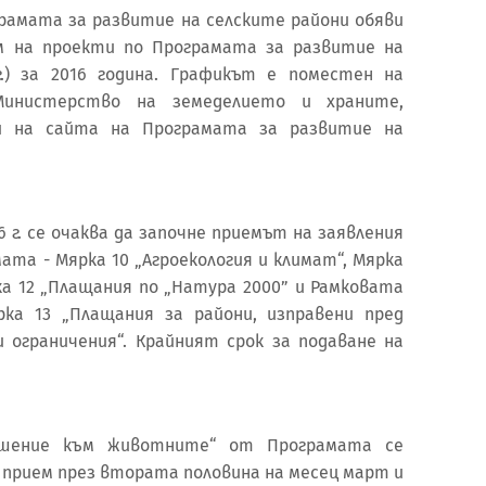
амата за развитие на селските райони обяви
м на проекти по Програмата за развитие на
г.) за 2016 година. Графикът е поместен на
инистерство на земеделието и храните,
и на сайта на Програмата за развитие на
 г. се очаква да започне приемът на заявления
та - Мярка 10 „Агроекология и климат“, Мярка
рка 12 „Плащания по „Натура 2000” и Рамковата
ка 13 „Плащания за райони, изправени пред
и ограничения“. Крайният срок за подаване на
ение към животните“ от Програмата се
 прием през втората половина на месец март и