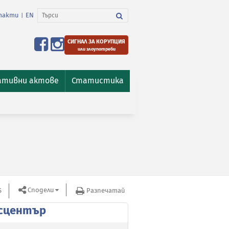
такти
EN
|
СИГНАЛ ЗА КОРУПЦИЯ
или злоупотреби
ативни актове
Статистика
Сподели
S
Разпечатай
сцентър