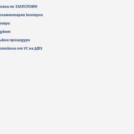
гнали по ЗЗЛПСПОИН
рламентарен контрол
риери
джет
ъжни процедури
отоколи от УС на ДФЗ