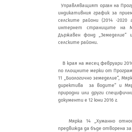
Управляващият орган на Прогр
индикативния график за прие
селските райони (2014 -2020 
интернет страниците на М
Държавен фонд „Земеделие“ 
селските райони.
В края на месец февруари 2016
по площните мерки от Програма
11 „Биологично земеделие“, Мя
директива за водите“ и Мяр
природни или други специфичн
документи е 12 юни 2016 г.
Мярка 14 „Хуманно отнош
предвижда да бъде отворена за