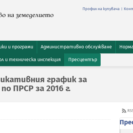
Профил на купувача
Кон
|
ки и програми
Административно обслужване
Норм
л и техническа инспекция
Пресцентър
дикативния график за
по ПРСР за 2016 г.
RS
Пре