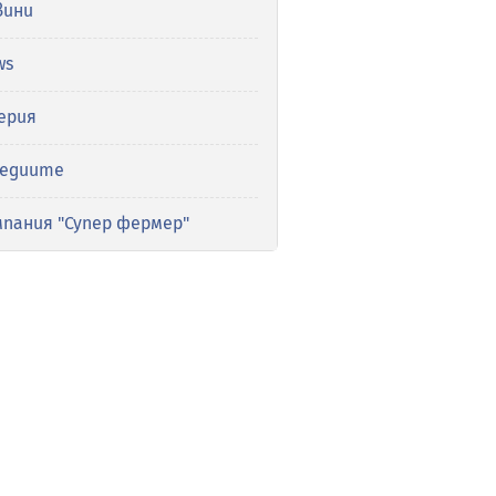
вини
ws
ерия
медиите
мпания "Супер фермер"