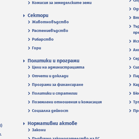
Ст
Комисия за земеделските земи
Од
Сектори
Вт
Животновъдство
Тъ
Растениевъдство
пр
Рибарство
Ис
Гори
Ан
Се
Политики и програми
Цели на администрацията
Си
Отчети и доклади
Па
Програми за финансиране
Ка
Политики и стратегии
Бю
Поземлени отношения и комасация
Тр
Социална дейност
Пр
Нормативни актове
П)
Закони
.
Първично законодателство на ЕС