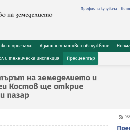
Профил на купувача
Кон
|
ки и програми
Административно обслужване
Норм
л и техническа инспекция
Пресцентър
търът на земеделието и
рги Костов ще открие
и пазар
RS
Пре