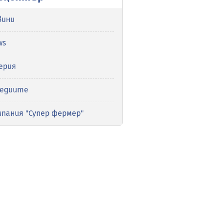
вини
ws
ерия
медиите
мпания "Супер фермер"