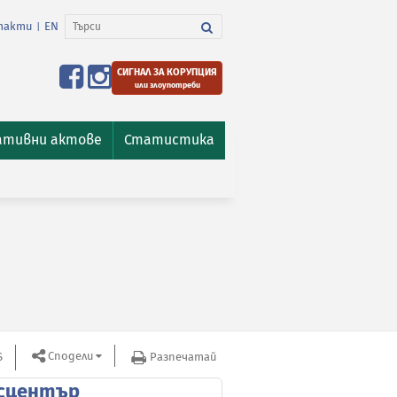
такти
EN
|
СИГНАЛ ЗА КОРУПЦИЯ
или злоупотреби
ативни актове
Статистика
Сподели
S
Разпечатай
сцентър