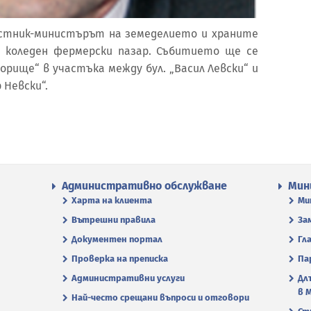
аместник-министърът на земеделието и храните
е коледен фермерски пазар. Събитието ще се
борище“ в участъка между бул. „Васил Левски“ и
 Невски“.
Административно обслужване
Мин
Харта на клиента
Ми
Вътрешни правила
За
Документен портал
Гл
Проверка на преписка
Па
Административни услуги
Дл
в 
Най-често срещани въпроси и отговори