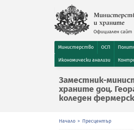
Министерство
ОСП
Полити
Икономически анализи
Контро
Заместник-минис
храните доц. Гео
коледен фермерск
Начало
Пресцентър