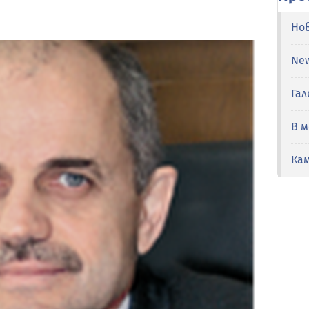
Но
Ne
Гал
В 
Ка