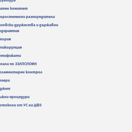
руктура
итен комитет
оростепенни разпоредители
рговски дружества и държавни
едприятия
тория
тикорупция
ртификати
гнали по ЗЗЛПСПОИН
рламентарен контрол
риери
джет
ъжни процедури
отоколи от УС на ДФЗ