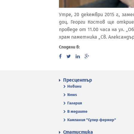
Утре, 20 декември 2015 г., з
доц. Георги Костов ще откри
проведе от 11.00 часа на ул. „О
храм паметника „Св. Александър
Сподели в:
Пресцентър
Новини
News
Галерия
В медиите
Кампания "Супер фермер"
Статистика