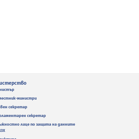
истерство
нистър
местник-министри
авен секретар
рламентарен секретар
ъжностно лице по защита на данните
МЗХ