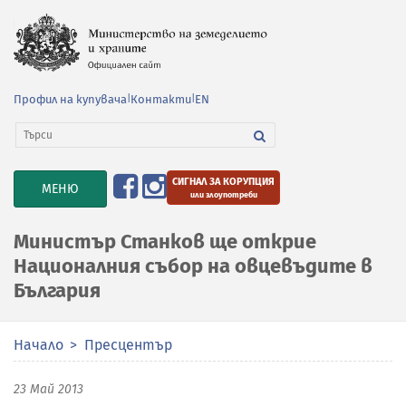
Профил на купувача
|
Контакти
|
EN
СИГНАЛ ЗА КОРУПЦИЯ
TOGGLE
МЕНЮ
или злоупотреби
NAVIGATION
Министър Станков ще открие
Националния събор на овцевъдите в
България
Начало
Пресцентър
23 Май 2013