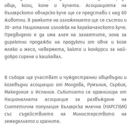
овце, кози, коне и кучета. Асоциацията на
българското овчарско куче ще се представи с над 60
животни. В рамките на изложението ще се състои и
30- ата Национална изложба на каракачанското куче.
Предвидено е да има алея на занаятите, зона за
директни продажби на продукти от овче и козе
мляко и месо, чевермета, както и конкурси за най-
добро сирене и кашкавал.
В събора ще участват и чуждестранни овцевъдни и
козевъдни асоциации от Молдова, Румъния, Сърбия,
Македония и Испания. Събитието се организира от
Националната асоциация за развъждане на
Синтетична популация Българска млечна (НАРСПБМ)
със съдействието на Министерството на
земеделието и храните.