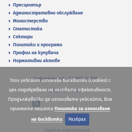
Пресцентър
Административно обслужване
Министерство
Статистика
Сектори
Политики и програми
Профил на купувача
Нормативни актове
Информация
02/985 11 383
Този уебсайт използва бисквитки (cookies) с
цел подобряване на неговата ефективност.
02/985 11 384
Продължавайки да използвате уебсайта, Вие
приемате нашата
Политика за използване
Карта на сайта
на бисквитки
Разбрах
Правна информация