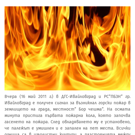
Вчера (16 май 2011 г.) в ДГС-Ивайловград и РС”ПБЗН” гр.
Ивайловград е получен сигнал за възникнал горски пожар в
землището на града, местност” Бор чешма”. На осмата
минута пристига първата пожарна кола, която започва
гасенето на пожара. След овладяването му е установено,
че палежът е умишлен и е запален на пет места. Всички
огнища са в иглолистни култури, а разстоянията между