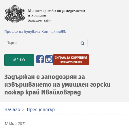
Профил на купувача
|
Контакти
|
EN
СИГНАЛ ЗА КОРУПЦИЯ
TOGGLE
МЕНЮ
или злоупотреби
NAVIGATION
Задържан е заподозрян за
извършването на умишлен горски
пожар край Ивайловград
Начало
Пресцентър
17 Май 2011