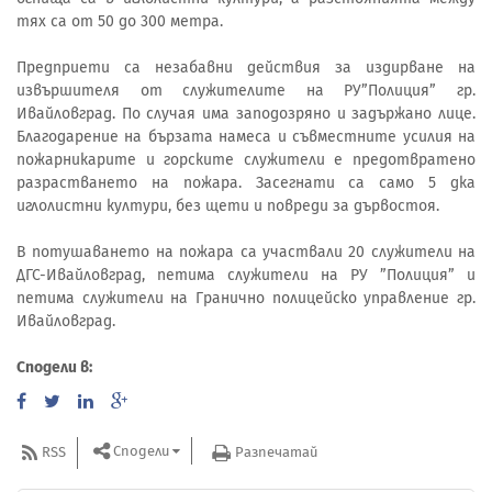
тях са от 50 до 300 метра.
Предприети са незабавни действия за издирване на
извършителя от служителите на РУ”Полиция” гр.
Ивайловград. По случая има заподозряно и задържано лице.
Благодарение на бързата намеса и съвместните усилия на
пожарникарите и горските служители е предотвратено
разрастването на пожара. Засегнати са само 5 дка
иглолистни култури, без щети и повреди за дървостоя.
В потушаването на пожара са участвали 20 служители на
ДГС-Ивайловград, петима служители на РУ ”Полиция” и
петима служители на Гранично полицейско управление гр.
Ивайловград.
Сподели в:
Сподели
RSS
Разпечатай