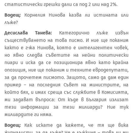
статистически грешки дали са под 2 или над 2%.
Водещ:
Корнелия Нинова казва ли истината или
лъже?
Десислава Танева:
Категорично лъже извън
съществуването на това писмо. И ние ще поканим
както е г-жа Нинова, която е интелигентен човек,
но явно следва съветите на нейни политически
пиари и иска да се позиционира явно като крайна
опозиция, ние ще поканим и техните евродепутати,
за да прочетем писмото. Защото, само да дам един
пример – на последния Съвет на министрите, на
който бях, и имах среща със службите в Комисията,
ми задават въпроса: От къде в България излизат
тези информации за тези милиарди? Ние тук
милиардите ги няма.
Водещ:
Как искате да кажете, че тя ще вика
журналисти, за да лъже? Че е лъжкиня – това ли ми