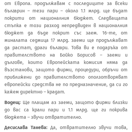
от Европа. продължавам с последиците за всеки
българин – тези пари – около 1.1 млрд. ще бъдат
покрити от националния бюджет. Следващата
стъпка е този разход непредвиден в националния
бюджет да бъде покрит със заем. 16-те, от
миналата седмица 17 млрд. заеми ще продължават
да растат, драги българи. Това ви е подаръка от
правителството на Бойко Борисов – заеми и
дългове, които Европейската комисия няма да
възстанови, защото фирми, процедури, обръчи от
приближени до правителството оползотворяват
европейски средства не по предназначение, да си го
кажем директно – крадат.
Водещ:
Ще плащам аз заеми, защото фирми близки
до вас са крали пари и 1.1 млрд. ще ги покрива
бюджета – звучи отвратително.
Десислава Танева:
Да, отвратително звучи това,