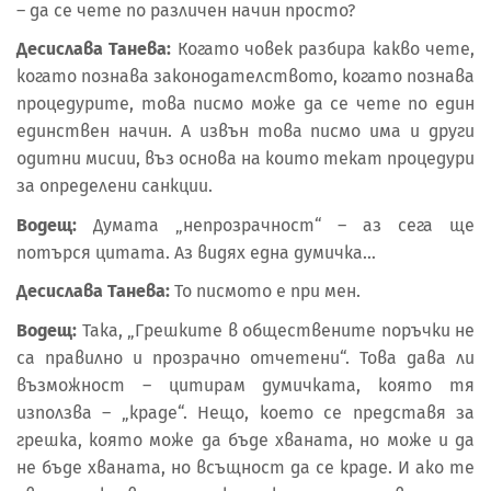
– да се чете по различен начин просто?
Десислава Танева:
Когато човек разбира какво чете,
когато познава законодателството, когато познава
процедурите, това писмо може да се чете по един
единствен начин. А извън това писмо има и други
одитни мисии, въз основа на които текат процедури
за определени санкции.
Водещ:
Думата „непрозрачност“ – аз сега ще
потърся цитата. Аз видях една думичка…
Десислава Танева:
То писмото е при мен.
Водещ:
Така, „Грешките в обществените поръчки не
са правилно и прозрачно отчетени“. Това дава ли
възможност – цитирам думичката, която тя
използва – „краде“. Нещо, което се представя за
грешка, която може да бъде хваната, но може и да
не бъде хваната, но всъщност да се краде. И ако те