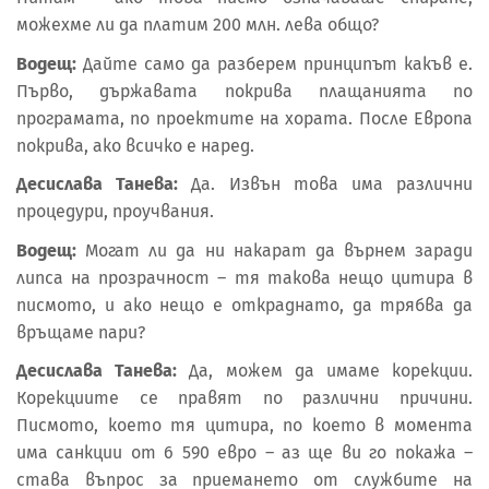
можехме ли да платим 200 млн. лева общо?
Водещ:
Дайте само да разберем принципът какъв е.
Първо, държавата покрива плащанията по
програмата, по проектите на хората. После Европа
покрива, ако всичко е наред.
Десислава Танева:
Да. Извън това има различни
процедури, проучвания.
Водещ:
Могат ли да ни накарат да върнем заради
липса на прозрачност – тя такова нещо цитира в
писмото, и ако нещо е откраднато, да трябва да
връщаме пари?
Десислава Танева:
Да, можем да имаме корекции.
Корекциите се правят по различни причини.
Писмото, което тя цитира, по което в момента
има санкции от 6 590 евро – аз ще ви го покажа –
става въпрос за приемането от службите на