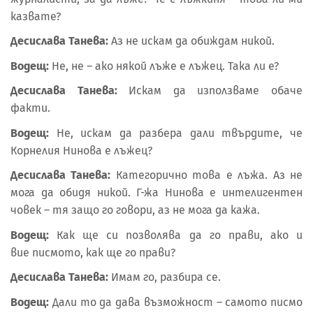
казвате?
Десислава Танева:
Аз не искам да обиждам никой.
Водещ:
Не, не – ако някой лъже е лъжец. Така ли е?
Десислава Танева:
Искам да използваме обаче
факти.
Водещ:
Не, искам да разбера дали твърдите, че
Корнелия Нинова е лъжец?
Десислава Танева:
Категорично това е лъжа. Аз не
мога да обидя никой. Г-жа Нинова е интелигентен
човек – тя защо го говори, аз не мога да кажа.
Водещ:
Как ще си позволява да го прави, ако и
вие писмото, как ще го прави?
Десислава Танева:
Имам го, разбира се.
Водещ:
Дали то да дава възможност – самото писмо