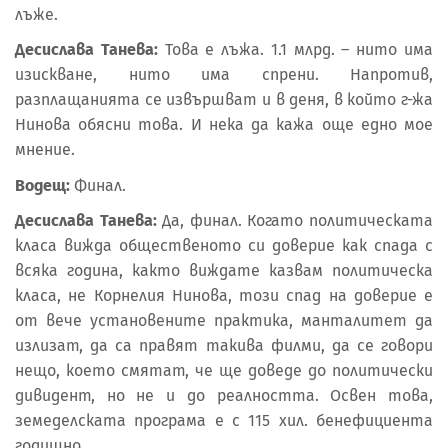
лъже.
Десислава Танева:
Това е лъжа. 1.1 млрд. – нито има
изискване, нито има спрени. Напротив,
разплащанията се извършват и в деня, в който г-жа
Нинова обясни това. И нека да кажа още едно мое
мнение.
Водещ:
Финал.
Десислава Танева:
Да, финал. Когато политическата
класа вижда общественото си доверие как спада с
всяка година, както виждате казвам политическа
класа, не Корнелия Нинова, този спад на доверие е
от вече установените практика, манталитет да
излизат, да са правят такива филми, да се говори
нещо, което смятат, че ще доведе до политически
дивидент, но не и до реалността. Освен това,
земеделската програма е с 115 хил. бенефициента
годишно…