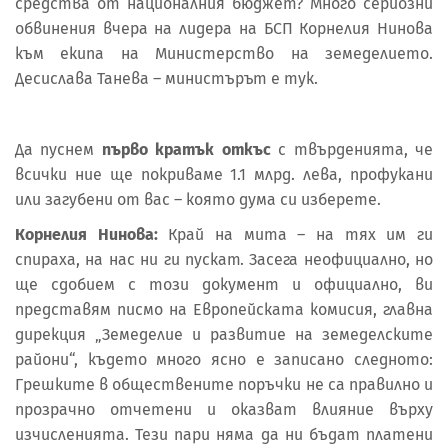
средства от националния бюджет? Много сериозни
обвинения вчера на лидера на БСП Корнелия Нинова
към екипа на Министерство на земеделието.
Десислава Танева – министърът е тук.
Да пуснем
първо кратък откъс
с твърденията, че
всички ние ще покриваме 1.1 млрд. лева, профукани
или загубени от вас – която дума си изберете.
Корнелия Нинова:
Край на мита – на тях им ги
спираха, на нас ни ги пускат. Засега неофициално, но
ще сдобием с този документ и официално, ви
представям писмо на Европейската комисия, главна
дирекция „Земеделие и развитие на земеделските
райони“, където много ясно е записано следното:
Грешките в обществените поръчки не са правилно и
прозрачно отчетени и оказват влияние върху
изчисленията. Тези пари няма да ни бъдат платени