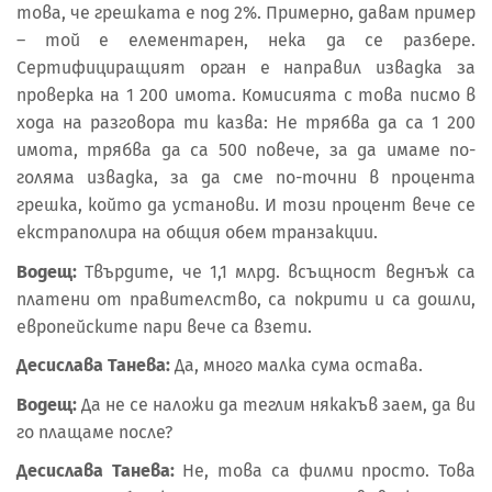
това, че грешката е под 2%. Примерно, давам пример
– той е елементарен, нека да се разбере.
Сертифициращият орган е направил извадка за
проверка на 1 200 имота. Комисията с това писмо в
хода на разговора ти казва: Не трябва да са 1 200
имота, трябва да са 500 повече, за да имаме по-
голяма извадка, за да сме по-точни в процента
грешка, който да установи. И този процент вече се
екстраполира на общия обем транзакции.
Водещ:
Твърдите, че 1,1 млрд. всъщност веднъж са
платени от правителство, са покрити и са дошли,
европейските пари вече са взети.
Десислава Танева:
Да, много малка сума остава.
Водещ:
Да не се наложи да теглим някакъв заем, да ви
го плащаме после?
Десислава Танева:
Не, това са филми просто. Това