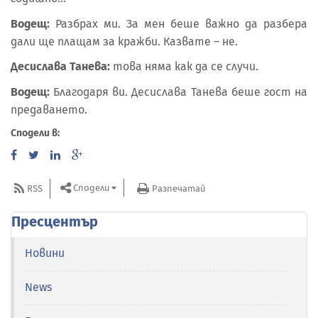
Водещ:
Разбрах ми. За мен беше важно да разбера
дали ще плащам за кражби. Казвате – не.
Десислава Танева:
това няма как да се случи.
Водещ:
Благодаря ви. Десислава Танева беше гост на
предаването.
Сподели в:
Сподели
RSS
Разпечатай
Пресцентър
Новини
News