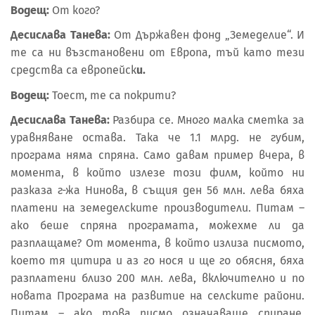
Водещ:
От кого?
Десислава Танева:
От Държавен фонд „Земеделие“. И
те са ни възстановени от Европа, тъй като тези
средства са европейск
и.
Водещ:
Тоест, те са покрити?
Десислава Танева:
Разбира се. Много малка сметка за
уравняване остава. Така че 1.1 млрд. не губим,
програма няма спряна. Само давам пример вчера, в
момента, в който излезе този филм, който ни
разказа г-жа Нинова, в същия ден 56 млн. лева бяха
платени на земеделските производители. Питам –
ако беше спряна програмата, можехме ли да
разплащаме? От момента, в който излиза писмото,
което тя цитира и аз го нося и ще го обясня, бяха
разплатени близо 200 млн. лева, включително и по
новата Програма на развитие на селските райони.
Питам – ако това писмо означаваше спиране,