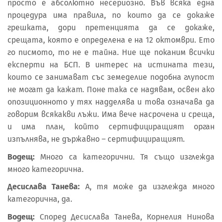
просто е абсолютно несериозно. Във всяка една
процедура има правила, по които да се докаже
грешката, дори претенцията да се докаже,
срещата, която е определена е на 12 октомври. Ето
го писмото, то не е тайна. Ние ще поканим всички
експерти на БСП. В интерес на истината тези,
които се занимават със земеделие подобна глупост
не могат да кажат. Поне така се надявам, освен ако
опозиционното у тях надделява и това означава да
говорим всякакви лъжи. Има вече насрочена и среща,
и има план, който сертифициращият орган
изпълнява, не държавно – сертифициращият.
Водещ:
Много са категорични. Тя също изглежда
много категорична.
Десислава Танева:
А, тя може да изглежда много
категорична, да.
Водещ:
Според Десислава Танева, Корнелия Нинова