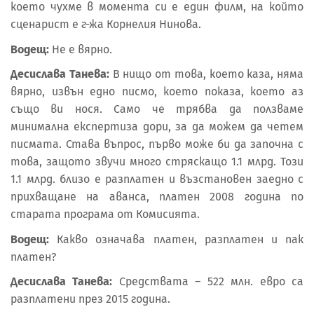
което чухме в момента си е един филм, на който
сценарист е г-жа Корнелия Нинова.
Водещ:
Не е вярно.
Десислава Танева:
В нищо от това, което каза, няма
вярно, извън едно писмо, което показа, което аз
също ви нося. Само че трябва да ползваме
минимална експертиза дори, за да можем да четем
писмата. Става въпрос, първо може би да започна с
това, защото звучи много стряскащо 1.1 млрд. Този
1.1 млрд. близо е разплатен и възстановен заедно с
прихващане на аванса, платен 2008 година по
старата програма от Комисията.
Водещ:
Какво означава платен, разплатен и пак
платен?
Десислава Танева:
Средствата – 522 млн. евро са
разплатени през 2015 година.