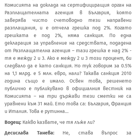
Комисията на доклада на сертифициращия орган на
Разплащателната агенция в България, която
заверява чисто счетоводно тези направени
разплащания, и е отчела грешка под 2%. Когато
грешката е под 2%, няма санкция. По една
декларация за управление на средствата, подадена
от Разплащателна агенция – тази грешка е над 2% -
тя е между 2 и 3. Ако е между 2 и 3 този процент, би
следвало да е като санкция. Но тук говорим за 0.5%
на 1,1 млрд. е 5 млн. евро, нали? Такава санкция 2010
година също е имало. Освен това, решенето
публично е публикувано в официалния вестник на
Комисията – на три държави тези сметки не са
уравнени към 31 май. Ето това са: България, Франция
и Италия. Това е рутинна…
Водещ:
Какво казвате, че тя лъже ли?
Десислава Танева:
Не, става въпрос за