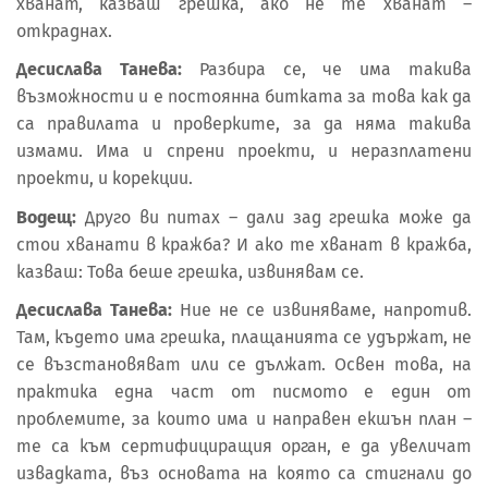
хванат, казваш грешка, ако не те хванат –
откраднах.
Десислава Танева:
Разбира се, че има такива
възможности и е постоянна битката за това как да
са правилата и проверките, за да няма такива
измами. Има и спрени проекти, и неразплатени
проекти, и корекции.
Водещ:
Друго ви питах – дали зад грешка може да
стои хванати в кражба? И ако те хванат в кражба,
казваш: Това беше грешка, извинявам се.
Десислава Танева:
Ние не се извиняваме, напротив.
Там, където има грешка, плащанията се удържат, не
се възстановяват или се дължат. Освен това, на
практика една част от писмото е един от
проблемите, за които има и направен екшън план –
те са към сертифициращия орган, е да увеличат
извадката, въз основата на която са стигнали до