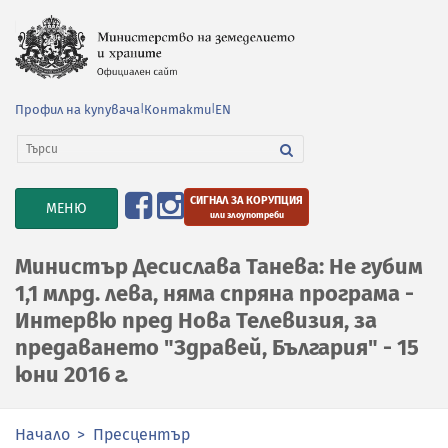
Профил на купувача
|
Контакти
|
EN
СИГНАЛ ЗА КОРУПЦИЯ
TOGGLE
МЕНЮ
или злоупотреби
NAVIGATION
Министър Десислава Танева: Не губим
1,1 млрд. лева, няма спряна програма -
Интервю пред Нова Телевизия, за
предаването "Здравей, България" - 15
юни 2016 г.
Начало
Пресцентър