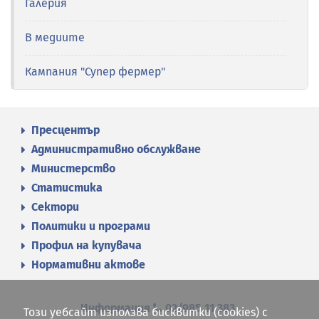
Галерия
В медиите
Кампания "Супер фермер"
Пресцентър
Административно обслужване
Министерство
Статистика
Сектори
Политики и програми
Профил на купувача
Нормативни актове
Информация
02/985 11 383
Този уебсайт използва бисквитки (cookies) с