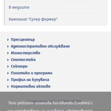
В медиите
Кампания "Супер фермер"
Пресцентър
Административно обслужване
Министерство
Статистика
Сектори
Политики и програми
Профил на купувача
Нормативни актове
Информация
02/985 11 383
Този уебсайт използва бисквитки (cookies) с
цел подобряване на неговата ефективност.