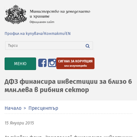
Профил на купувача
|
Контакти
|
EN
СИГНАЛ ЗА КОРУПЦИЯ
TOGGLE
МЕНЮ
или злоупотреби
NAVIGATION
ДФЗ финансира инвестиции за близо 6
млн.лева в рибния сектор
Начало
Пресцентър
15 Януари 2015