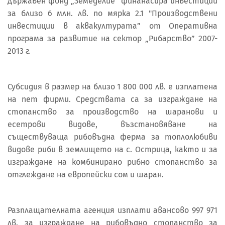
Държавен фонд „Земеделие“ финанасира инвестиции
за близо 6 млн. лв. по мярка 2.1 "Производствени
инвестиции в аквакултурата” от Оперативна
програма за развитие на сектор „Рибарство” 2007-
2013 г.
Субсидия в размер на близо 1 800 000 лв. е изплатена
на пет фирми. Средствата са за изграждане на
стопанство за производство на шаранови и
есетрови видове, възстановяване на
съществуваща рибовъдна ферма за топлолюбиви
видове риби в землището на с. Острица, както и за
изграждане на комбинирано рибно стопанство за
отглеждане на европейски сом и шаран.
Разплащателната агенция изплати авансово 997 971
лв. за изграждане на рибовъдно стопанство за