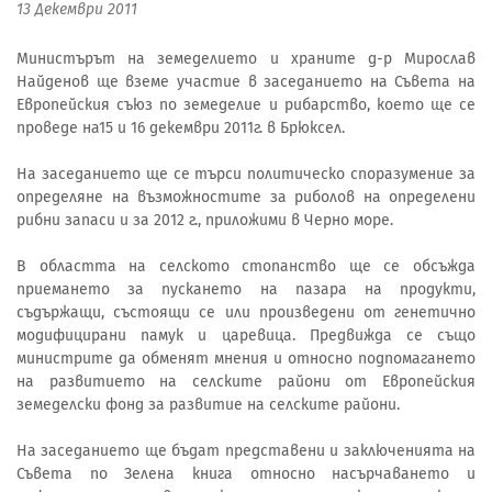
13 Декември 2011
Министърът на земеделието и храните д-р Мирослав
Найденов ще вземе участие в заседанието на Съвета на
Европейския съюз по земеделие и рибарство, което ще се
проведе на15 и 16 декември 2011г. в Брюксел.
На заседанието ще се търси политическо споразумение за
определяне на възможностите за риболов на определени
рибни запаси и за 2012 г., приложими в Черно море.
В областта на селското стопанство ще се обсъжда
приемането за пускането на пазара на продукти,
съдържащи, състоящи се или произведени от генетично
модифицирани памук и царевица. Предвижда се също
министрите да обменят мнения и относно подпомагането
на развитието на селските райони от Европейския
земеделски фонд за развитие на селските райони.
На заседанието ще бъдат представени и заключенията на
Съвета по Зелена книга относно насърчаването и