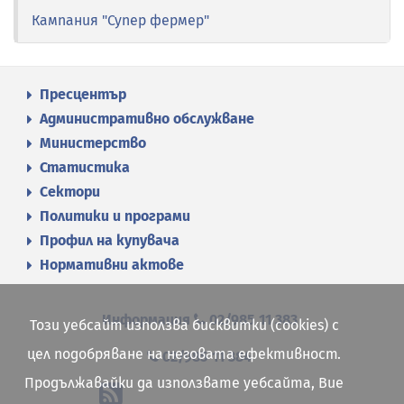
Кампания "Супер фермер"
Пресцентър
Административно обслужване
Министерство
Статистика
Сектори
Политики и програми
Профил на купувача
Нормативни актове
Информация
02/985 11 383
Този уебсайт използва бисквитки (cookies) с
цел подобряване на неговата ефективност.
02/985 11 384
Продължавайки да използвате уебсайта, Вие