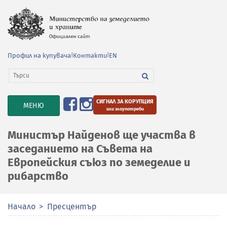
Профил на купувача
|
Контакти
|
EN
СИГНАЛ ЗА КОРУПЦИЯ
TOGGLE
МЕНЮ
или злоупотреби
NAVIGATION
Министър Найденов ще участва в
заседанието на Съвета на
Европейския съюз по земеделие и
рибарство
Начало
Пресцентър