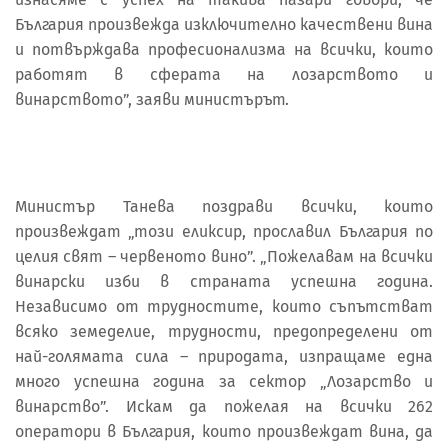
България произвежда изключително качествени вина
и потвърждава професионализма на всички, които
работят в сферата на лозарството и
винарството”, заяви министърът.
Министър Танева поздрави всички, които
произвеждат „този еликсир, прославил България по
целия свят – червеното вино”. „Пожелавам на всички
винарски изби в страната успешна година.
Независимо от трудностите, които съпътстват
всяко земеделие, трудности, предопределени от
най-голямата сила – природата, изпращаме една
много успешна година за сектор „Лозарство и
винарство”. Искам да пожелая на всички 262
оператори в България, които произвеждат вина, да