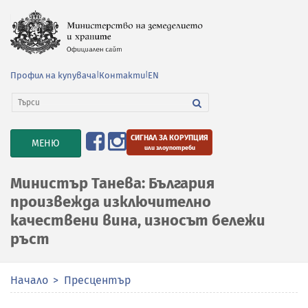
Профил на купувача
|
Контакти
|
EN
СИГНАЛ ЗА КОРУПЦИЯ
TOGGLE
МЕНЮ
или злоупотреби
NAVIGATION
Министър Танева: България
произвежда изключително
качествени вина, износът бележи
ръст
Начало
Пресцентър