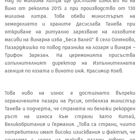
Над 50 милиона литра ще достигне износът ни на
вино от реколта 2015 г. при производство от 130
милиона литра. Това обяви министърът на
земеделието и храните Десислава Танева при
откриване на ритуално зарязване на лозовите
масиви на винарна изба „Беса Валей” в село Огняново,
Пазарджишко по повод празника на лозаря и винаря –
Трифон Зарезан. На церемонията присъства
изпълнителният директор на Изпълнителната
агенция по лозата и виното инж. Красимир Коев.
Това ниво на износ е достигнато въпреки
ограничените пазари на Русия, отбеляза министър
Танева и подчерта, че страната ни бележи рекорден
ръст на износа към страни като Китай,
Великобритания и Германия. „Това са страни, чиито
потребители имат високи изисквания и фактът, че
изнасяме с успех на такива пазари говори, че