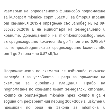
Размерът на определеното финансово подпомагане
за килограм тютюн сорт „Басми“ за втория транш
от Кампания 2015 е определен със Заповед № РД 09-
536/26.07.2016 г. на министъра на земеделието и
храните. Доплащането на тютюнопроизводители
за средногодишно количество до 1 тон е по 0.95 лв/
кг, на производители за средногодишно количество
от 1 до 2 тона - по 0.87 лв/кг.
Подпомагането по схемата се извършва съгласно
Наредба 3 за условията и реда за прилагане на
схемите за директни плащания. Право на
подпомагане по схемата имат земеделски стопани,
които са отглеждали тютюн през която и да е
година от референтния период 2007-2009 г., изкупен и
премиран по реда на Закона за тютюна и