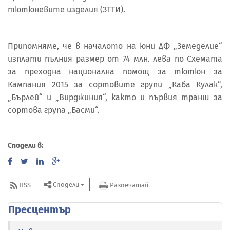
тютюневите изделия (ЗТТИ).
Припомняме, че в началото на юни ДФ „Земеделие“
изплати пълния размер от 74 млн. лева по Схемата
за преходна национална помощ за тютюн за
Кампания 2015 за сортовите групи „Каба Кулак“,
„Бърлей“ и „Вирджиния“, както и първия транш за
сортова група „Басми“.
Сподели в:
Сподели
RSS
Разпечатай
Пресцентър