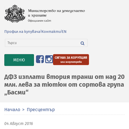
Профил на купувача
|
Контакти
|
EN
СИГНАЛ ЗА КОРУПЦИЯ
TOGGLE
МЕНЮ
или злоупотреби
NAVIGATION
ДФЗ изплати втория транш от над 20
млн. лева за тютюн от сортова група
„Басми“
Начало
Пресцентър
04 Август 2016