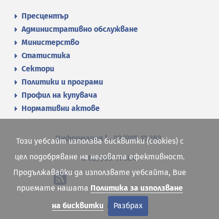
Пресцентър
Административно обслужване
Министерство
Статистика
Сектори
Политики и програми
Профил на купувача
Нормативни актове
Информация
02/985 11 383
Този уебсайт използва бисквитки (cookies) с
цел подобряване на неговата ефективност.
02/985 11 384
Продължавайки да използвате уебсайта, Вие
приемате нашата
Политика за използване
Карта на сайта
на бисквитки
Разбрах