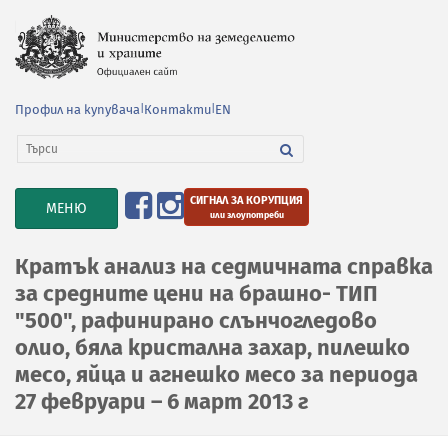
Профил на купувача
|
Контакти
|
EN
СИГНАЛ ЗА КОРУПЦИЯ
TOGGLE
МЕНЮ
или злоупотреби
NAVIGATION
Кратък анализ на седмичната справка
за средните цени на брашно- ТИП
"500", рафинирано слънчогледово
олио, бяла кристална захар, пилешко
месо, яйца и агнешко месо за периода
27 февруари – 6 март 2013 г