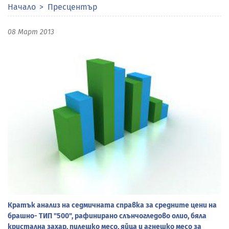
Начало
Пресцентър
08 Март 2013
Кратък анализ на седмичната справка за средните цени на
брашно- ТИП "500", рафинирано слънчогледово олио, бяла
кристална захар, пилешко месо, яйца и агнешко месо за