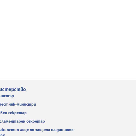
истерство
нистър
местник-министри
авен секретар
рламентарен секретар
ъжностно лице по защита на данните
МЗХ