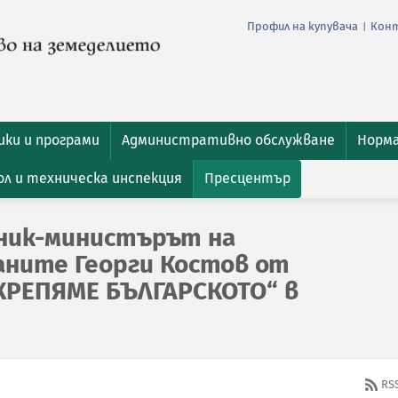
Профил на купувача
Кон
|
ки и програми
Административно обслужване
Норм
л и техническа инспекция
Пресцентър
ник-министърът на
аните Георги Костов от
КРЕПЯМЕ БЪЛГАРСКОТО“ в
RS