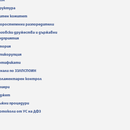
руктура
итен комитет
оростепенни разпоредители
рговски дружества и държавни
едприятия
тория
тикорупция
ртификати
гнали по ЗЗЛПСПОИН
рламентарен контрол
риери
джет
ъжни процедури
отоколи от УС на ДФЗ