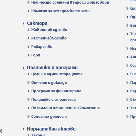
Най-често срещани въпроси и отговори
Ст
Комисия за земеделските земи
Од
Сектори
Вт
Животновъдство
Тъ
Растениевъдство
пр
Рибарство
Ис
Гори
Ан
Се
Политики и програми
Цели на администрацията
Си
Отчети и доклади
Па
Програми за финансиране
Ка
Политики и стратегии
Бю
Поземлени отношения и комасация
Тр
Социална дейност
Пр
Нормативни актове
П)
Закони