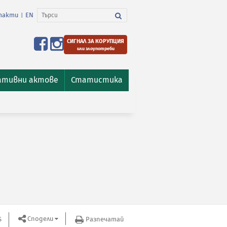
такти
EN
|
СИГНАЛ ЗА КОРУПЦИЯ
или злоупотреби
ативни актове
Статистика
Сподели
S
Разпечатай