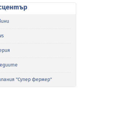
сцентър
вини
ws
ерия
медиите
мпания "Супер фермер"