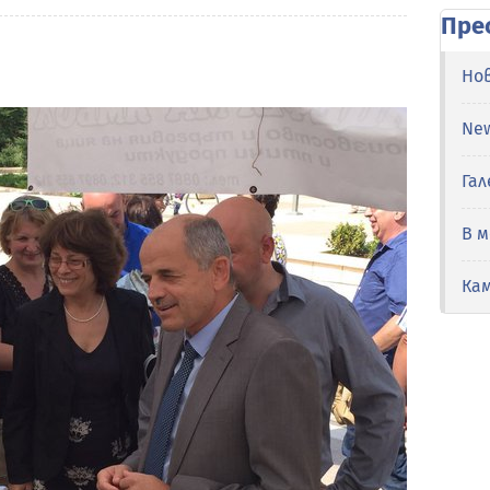
Пре
Но
Ne
Гал
В 
Ка