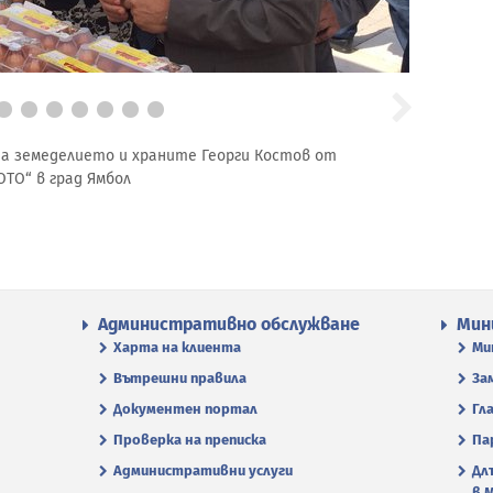
а земеделието и храните Георги Костов от
ТО“ в град Ямбол
Административно обслужване
Мин
Харта на клиента
Ми
Вътрешни правила
За
Документен портал
Гл
Проверка на преписка
Па
Административни услуги
Дл
в 