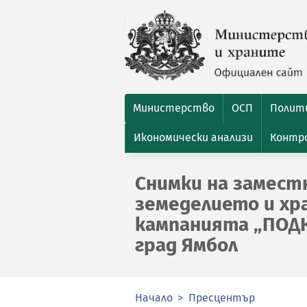
Министерство
ОСП
Полити
Икономически анализи
Контро
Снимки на замест
земеделието и хр
кампанията „ПОД
град Ямбол
Начало
Пресцентър