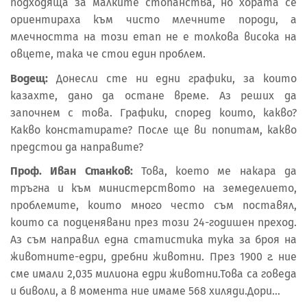
подходяща за малките стопанства, но хората се
ориентираха към чисто млечните породи, а
млечността на този етап не е толкова висока на
овцете, така че стои един проблем.
Водещ:
Донесли сте ни едни графики, за които
казахте, дано да остане време. Аз реших да
започнем с това. Графики, според които, какво?
Какво констатирате? После ще ви попитам, какво
предстои да направите?
Проф. Иван Станков:
Това, което ме накара да
тръгна и към министерството на земеделието,
проблемите, които много често съм поставял,
които са подценявани през този 24-годишен преход.
Аз съм направил една статистика тука за броя на
животните-едри, дребни животни. През 1900 г. ние
сме имали 2,035 милиона едри животни.Това са говеда
и биволи, а в момента ние имаме 568 хиляди.Дори…