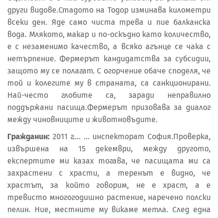
други видове.Стадото на Тодор изминава километри
всеки ден. Яде само чиста трева и пие балканска
вода. Млякото, макар и по-оскъдно като количество,
е с незаменимо качество, а всяко агънце се чака с
нетърпение. Фермерът кандидатства за субсидии,
защото му се полагат. С огорчение обаче споделя, че
той и колегите му в страната, са санкционирани.
Най-често глобите са, заради неправилно
поддържани пасища.Фермерът призовава за диалог
между чиновниците и животновъдите.
Гражданин:
2011 г…. … инспекторат София.Проверка,
извършена на 15 декември, между другото,
експертите ми казах тогава, че пасищата ми са
захрастени с храсти, а теренът е видно, че
храстът, за който говорим, не е храст, а е
тревисто многогодишно растение, наречено полски
пелин. Ние, местните му викаме метла. След една