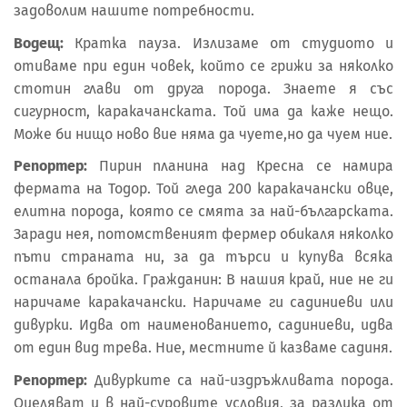
задоволим нашите потребности.
Водещ:
Кратка пауза. Излизаме от студиото и
отиваме при един човек, който се грижи за няколко
стотин глави от друга порода. Знаете я със
сигурност, каракачанската. Той има да каже нещо.
Може би нищо ново вие няма да чуете,но да чуем ние.
Репортер:
Пирин планина над Кресна се намира
фермата на Тодор. Той гледа 200 каракачански овце,
елитна порода, която се смята за най-българската.
Заради нея, потомственият фермер обикаля няколко
пъти страната ни, за да търси и купува всяка
останала бройка. Гражданин: В нашия край, ние не ги
наричаме каракачански. Наричаме ги садиниеви или
дивурки. Идва от наименованието, садиниеви, идва
от един вид трева. Ние, местните й казваме садиня.
Репортер:
Дивурките са най-издръжливата порода.
Оцеляват и в най-суровите условия, за разлика от