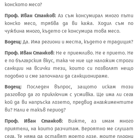
конското месо?
Проф. Иван Станков:
Аз съм консумирал много пъти
конско месо, трябва да ви кажа. Ходил съм по
чужбина много, където се консумира това месо.
Водещ:
Да. Има региони и места, където е традиция?
Проф. Иван Станков:
Не е приемливо. Не е прието. Не
е по българския вкус, така че ние ще наложим строги
санкции на всички тези, които си позволят нещо
подобно и сме започнали да санкционираме.
Водещ:
Последен въпрос, защото искам този
разговор да го приключим с усмивка. Ще има ли сега
кой да ви напръска лозето, предвид ангажиментите
ви? Нали е такъв период?
Проф. Иван Станков:
Вижте, аз имам много
приятели, на които разчитам. Вероятно ме слушат
сега. Те няма да оставят моето лозе, моите плодни