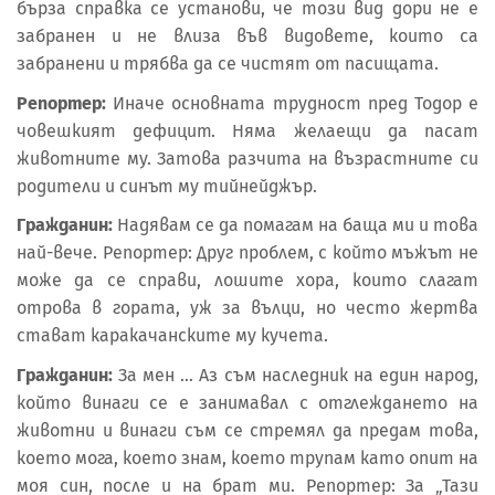
бърза справка се установи, че този вид дори не е
забранен и не влиза във видовете, които са
забранени и трябва да се чистят от пасищата.
Репортер:
Иначе основната трудност пред Тодор е
човешкият дефицит. Няма желаещи да пасат
животните му. Затова разчита на възрастните си
родители и синът му тийнейджър.
Гражданин:
Надявам се да помагам на баща ми и това
най-вече. Репортер: Друг проблем, с който мъжът не
може да се справи, лошите хора, които слагат
отрова в гората, уж за вълци, но често жертва
стават каракачанските му кучета.
Гражданин:
За мен … Аз съм наследник на един народ,
който винаги се е занимавал с отглеждането на
животни и винаги съм се стремял да предам това,
което мога, което знам, което трупам като опит на
моя син, после и на брат ми. Репортер: За „Тази