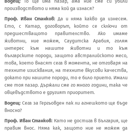
Водещ:
То ще има пазар, ама ние сме си убили
производството и няма кой да изнася?
Проф. Иван Станков:
Да и няма какво да изнесем.
Ето, с Катар, договорът, който се сключи от
предшестващото правителство. Ако имаме
животни, ние можем, Саудитска Арабия, голям
интерес към нашите животни и то към
българските породи, защото австралийското месо,
това, което внасят сега в момента, не отговаря на
техните изисквания, на техните вкусови качества,
докато при нашите породи, то е било прието. Имали
сме тоя пазар. Държали сме го много години, така че
овцевъдството е другият приоритет.
Водещ:
Сега за Гергьовден пак ли агнешкото ще бъде
вносно?
Проф. Иван Станков:
Като не достига в България, ще
правим внос. Няма как, защото ние не можем да