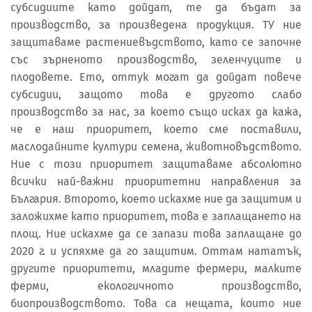
субсидиите като дойдат, те да бъдат за
производство, за произведена продукция. ТУ ние
защитаваме растениевъдството, като се започне
със зърненото производство, зеленчуците и
плодовете. Ето, оттук могат да дойдат повече
субсидии, защото това е другото слабо
производство за нас, за което също исках да кажа,
че е наш приоритет, което сме поставили,
маслодайните култури семена, животновъдството.
Ние с този приоритет защитаваме абсолютно
всички най-важни приоритетни направления за
България. Второто, което искахме ние да защитим и
заложихме като приоритет, това е заплащането на
площ. Ние искахме да се запази това заплащане до
2020 г. и успяхме да го защитим. Оттам нататък,
другите приоритети, младите фермери, малките
ферми, екологичното производство,
биопроизводството. Това са нещата, които ние