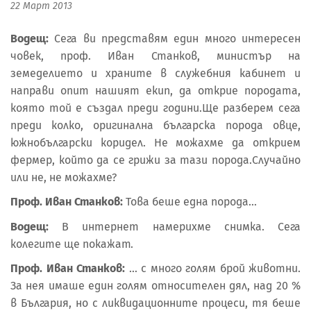
22 Март 2013
Водещ:
Сега ви представям един много интересен
човек, проф. Иван Станков, министър на
земеделието и храните в служебния кабинет и
направи опит нашият екип, да открие породата,
която той е създал преди години.Ще разберем сега
преди колко, оригинална българска порода овце,
южнобългарски коридел. Не можахме да открием
фермер, който да се грижи за тази порода.Случайно
или не, не можахме?
Проф. Иван Станков:
Това беше една порода…
Водещ:
В интернет намерихме снимка. Сега
колегите ще покажат.
Проф. Иван Станков:
… с много голям брой животни.
За нея имаше един голям относителен дял, над 20 %
в България, но с ликвидационните процеси, тя беше