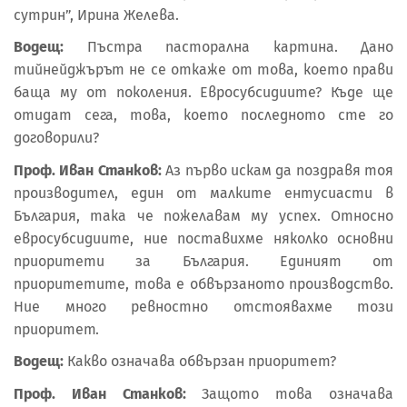
сутрин”, Ирина Желева.
Водещ:
Пъстра пасторална картина. Дано
тийнейджърът не се откаже от това, което прави
баща му от поколения. Евросубсидиите? Къде ще
отидат сега, това, което последното сте го
договорили?
Проф. Иван Станков:
Аз първо искам да поздравя тоя
производител, един от малките ентусиасти в
България, така че пожелавам му успех. Относно
евросубсидиите, ние поставихме няколко основни
приоритети за България. Единият от
приоритетите, това е обвързаното производство.
Ние много ревностно отстоявахме този
приоритет.
Водещ:
Какво означава обвързан приоритет?
Проф. Иван Станков:
Защото това означава