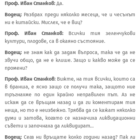
Проф. Иван Станков:
Да.
Водещ:
Разбрах преди няколко месеца, че и чесънът
ни е китайски. Мислех, че е виц?
Проф. Иван Станков:
Всички тия зеленчукови
култури, плодове, са в окаяно състояние.
Водещ:
не знам как да задам въпроса, така че да не
звучи общо, да не е клише. Защо и какво може да се
промени?
Проф. Иван Станков:
Вижте, на тия всички, които са
в бранша, е ясно защо се получи така, защото ние
тръгнахме по един крайно неправилен път. Аз не
искам да се връщам назад и да ги коментирам тия
неща, но то е неизбежно. Трябва да се кажат няколко
думи и затова, когато се назначиха ликвидационни
съвети и започнаха да ликвидират…
Водещ:
Сега ни връщате колко години назад? Пак ли