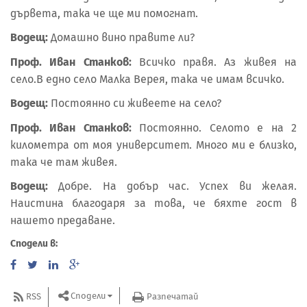
дървета, така че ще ми помогнат.
Водещ:
Домашно вино правите ли?
Проф. Иван Станков:
Всичко правя. Аз живея на
село.В едно село Малка Верея, така че имам всичко.
Водещ:
Постоянно си живеете на село?
Проф. Иван Станков:
Постоянно. Селото е на 2
километра от моя университет. Много ми е близко,
така че там живея.
Водещ:
Добре. На добър час. Успех ви желая.
Наистина благодаря за това, че бяхте гост в
нашето предаване.
Сподели в:
Сподели
RSS
Разпечатай