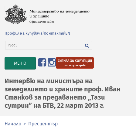
Профил на купувача
|
Контакти
|
EN
СИГНАЛ ЗА КОРУПЦИЯ
TOGGLE
МЕНЮ
или злоупотреби
NAVIGATION
Интервю на министъра на
земеделието и храните проф. Иван
Станков за предаването „Тази
сутрин” на БТВ, 22 март 2013 г.
Начало
Пресцентър