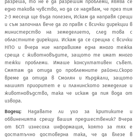
разреша, то не е да разрешим проблеми, явява се
едно такова чувство, но да се надявам, че през тия
2-3 месеца ще бъда полезен, Искам да направя срещи
и съм започнал вече да го правя с всички дирекции в
министерство на земеделието, след това с
областните дирекции. Искам да се срещна с всички
НПО и вчера ние направихме една много тежка
среща с животновъдите, защото те имат много
тежки проблеми. Имаше консултативен съвет.
Смятам да отида до проблемните райони.Скоро
време да отида в Смолян и Кърджали, защото
нашият приоритет е и планинското земеделие и
животновъдство, така че искам да пия вода от
извора.
Водещ:
Надавате ли ухо за критиките и
обвиненията срещу вашия предшественик? Вчера
от БСП изнесоха информация, която за тях е
достатъчно достоверна така, че да влезе в