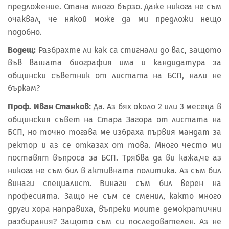
предложение. Стана много бързо. Даже никога не съм
очаквал, че някой може да ми предложи нещо
подобно.
Водещ:
Разбрахте ли как са стигнали до вас, защото
във вашата биография има и кандидатура за
общински съветник от листата на БСП, нали не
бъркам?
Проф. Иван Станков:
Да. Аз бях около 2 или 3 месеца в
общинския съвет на Стара Загора от листата на
БСП, но точно тогава ме избраха първия мандат за
ректор и аз се отказах от това. Много често ми
поставят въпроса за БСП. Трябва да ви кажа,че аз
никога не съм бил в активната политика. Аз съм бил
винаги специалист. Винаги съм бил верен на
професията. Защо не съм се сменил, както много
други хора направиха, въпреки моите демократични
разбирания? Защото съм си последователен. Аз не