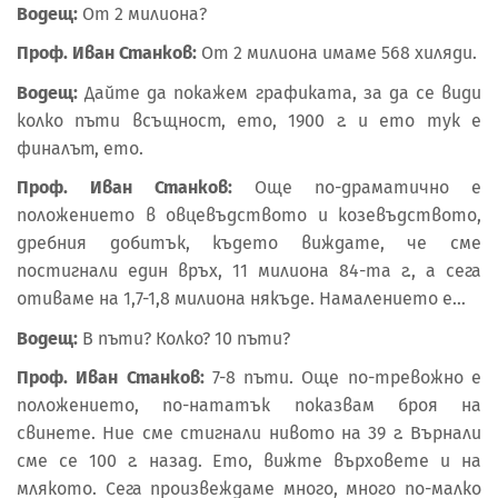
Водещ:
От 2 милиона?
Проф. Иван Станков:
От 2 милиона имаме 568 хиляди.
Водещ:
Дайте да покажем графиката, за да се види
колко пъти всъщност, ето, 1900 г. и ето тук е
финалът, ето.
Проф. Иван Станков:
Още по-драматично е
положението в овцевъдството и козевъдството,
дребния добитък, където виждате, че сме
постигнали един връх, 11 милиона 84-та г., а сега
отиваме на 1,7-1,8 милиона някъде. Намалението е…
Водещ:
В пъти? Колко? 10 пъти?
Проф. Иван Станков:
7-8 пъти. Още по-тревожно е
положението, по-нататък показвам броя на
свинете. Ние сме стигнали нивото на 39 г. Върнали
сме се 100 г. назад. Ето, вижте върховете и на
млякото. Сега произвеждаме много, много по-малко