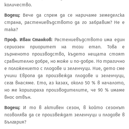
количество.
Водещ:
Вече да спрем да се наричаме земеделска
страна, растениевъдството да го забравим? Не е
така?
Проф. Иван Станков:
Растениевъдството има един
сериозен приоритет на този етап. Това е
зърненото производство, където нещата стоят
сравнително добре, но може и по-добре. Но трагично
е положението с плодове и зеленчуци. Ние, дето сме
учили Европа да произвежда плодове и зеленчуци,
сега внасяме. Ето, аз казах, около 50 % в началото,
но ме коригираха производителите, че 90 % имаме
внос отвън.
Водещ:
И то в активен сезон, в който сезонът
позволява да се произвеждат зеленчуци и плодове в
България?