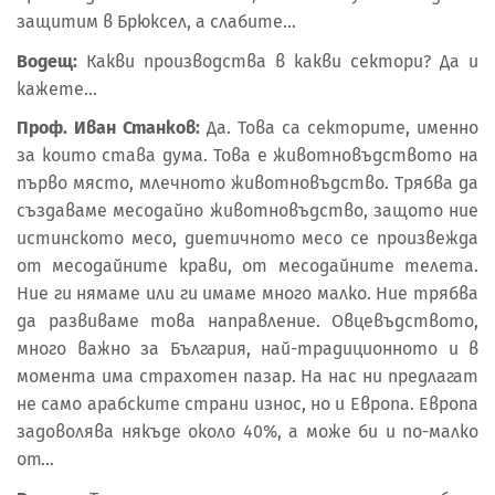
защитим в Брюксел, а слабите…
Водещ:
Какви производства в какви сектори? Да и
кажете…
Проф. Иван Станков:
Да. Това са секторите, именно
за които става дума. Това е животновъдството на
първо място, млечното животновъдство. Трябва да
създаваме месодайно животновъдство, защото ние
истинското месо, диетичното месо се произвежда
от месодайните крави, от месодайните телета.
Ние ги нямаме или ги имаме много малко. Ние трябва
да развиваме това направление. Овцевъдството,
много важно за България, най-традиционното и в
момента има страхотен пазар. На нас ни предлагат
не само арабските страни износ, но и Европа. Европа
задоволява някъде около 40%, а може би и по-малко
от…