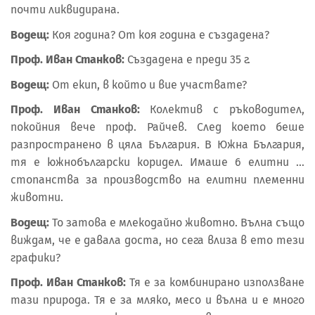
почти ликвидирана.
Водещ:
Коя година? От коя година е създадена?
Проф. Иван Станков:
Създадена е преди 35 г.
Водещ:
От екип, в който и вие участвате?
Проф. Иван Станков:
Колектив с ръководител,
покойния вече проф. Райчев. След което беше
разпространено в цяла България. В Южна България,
тя е южнобългарски коридел. Имаше 6 елитни …
стопанства за производство на елитни племенни
животни.
Водещ:
То затова е млекодайно животно. Вълна също
виждам, че е давала доста, но сега влиза в ето тези
графики?
Проф. Иван Станков:
Тя е за комбинирано използване
тази природа. Тя е за мляко, месо и вълна и е много