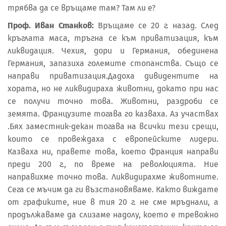
трябва да се връщаме там? Там ли е?
Проф. Иван Станков:
Връщаме се 20 г. назад. След
кръглата маса, тръгна се към приватизация, към
ликвидация. Чехия, дори и Германия, обединена
Германия, запазиха големите стопанства. Също се
направи приватизация.Дадоха дивидентите на
хората, но не ликвидираха животни, докато при нас
се получи точно това. Животни, раздроби се
земята. Французите тогава го казваха. Аз участвах
.Бях заместник-декан тогава на всички тези срещи,
които се провеждаха с европейските лидери.
Казваха ни, правете това, което Франция направи
преди 200 г., по време на революцията. Ние
направихме точно това. Ликвидирахме животните.
Сега се мъчим да ги възстановяваме. Както виждате
от графиките, ние в тия 20 г. не сме мръднали, а
продължаваме да слизаме надолу, което е тревожно