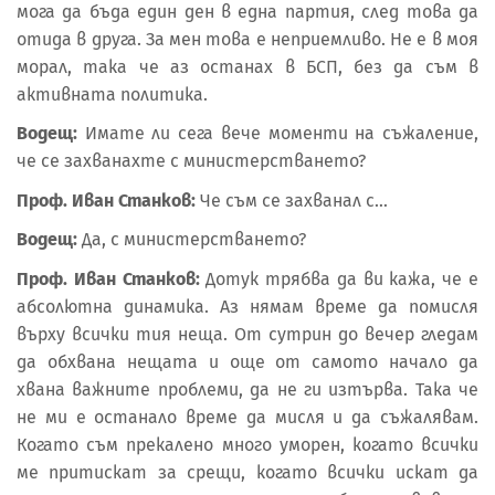
мога да бъда един ден в една партия, след това да
отида в друга. За мен това е неприемливо. Не е в моя
морал, така че аз останах в БСП, без да съм в
активната политика.
Водещ:
Имате ли сега вече моменти на съжаление,
че се захванахте с министерстването?
Проф. Иван Станков:
Че съм се захванал с…
Водещ:
Да, с министерстването?
Проф. Иван Станков:
Дотук трябва да ви кажа, че е
абсолютна динамика. Аз нямам време да помисля
върху всички тия неща. От сутрин до вечер гледам
да обхвана нещата и още от самото начало да
хвана важните проблеми, да не ги изтърва. Така че
не ми е останало време да мисля и да съжалявам.
Когато съм прекалено много уморен, когато всички
ме притискат за срещи, когато всички искат да