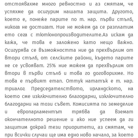
отстоявахме много ревностно и аз смятам, че
успяхме да осигурим нашата защита. Другото,
което е, понеже парите по т. нар. първи стълб,
никога не достигат. Ние не можем да се разплатим
ето сега с тютюнопроизводителите.Аз искам да
кажа, че това е заложено като нещо важно.
Осигурява се възможността ние да прехвърлим от
втори стълб, от селските райони, където парите
не се усвояват. 25% ние можем да прехвърлим от
втори в първи стълб и това го договорихме. Но
това е първият етап. Оттук нататък е т. нар.
триалог. Председателството, ирландското, на
което сме изключително благодарни, изключително
благодарни на този съвет. Комисията по земеделие
и европарламентът трябва да вземат
окончателното решение и ако ние успеем да ги
защитим докрай тези приоритети, аз смятам, че
при всички случаи ще има едно ново начало, за което