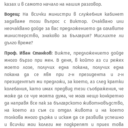
казах и в самото начало на нашия разговор.
Водещ:
На всички министри в служебния кабинет
задаваме този въпрос с Виктор. Очаквано или
неочаквано дойде за вас предложението да оглавите
министерство, знаково за България? Мислихте ли
дълго време?
Проф. Иван Станков:
Вижте, предложението дойде
много бързо при мен. В деня, в който аз си режех
моето лозе, получих една покана, получих една
покана да се явя при г-н президента и г-н
президентът ми предложи, за което, аз след кратки
колебания, като имах предвид тези съображения, че
може да се чуе моята дума, че мога нещо конкретно
да направя все пак за българското животновъдство,
на което аз съм си отдал живота и на което
толкова много държа и искам да се развива успешно
и всички мои колеги ме подкрепят и приех това