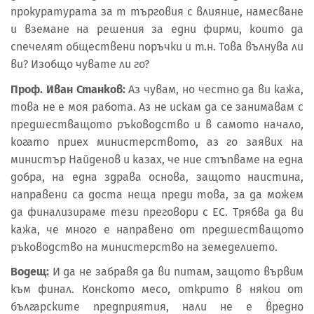
прокуратурата за т търговия с влияние, намесване
и вземане на решения за едни фирми, които да
спечелят обществени поръчки и т.н. Това вълнува ли
ви? Изобщо чувате ли го?
Проф. Иван Станков:
Аз чувам, но честно да ви кажа,
това не е моя работа. Аз не искам да се занимавам с
предшестващото ръководство и в самото начало,
когато приех министерството, аз го заявих на
министър Найденов и казах, че ние стъпваме на една
добра, на една здрава основа, защото наистина,
направени са доста неща преди това, за да можем
да финализираме тези преговори с ЕС. Трябва да ви
кажа, че много е направено от предшестващото
ръководство на министерство на земеделието.
Водещ:
И да не забравя да ви питам, защото вървим
към финал. Конското месо, открито в някои от
българските предприятия, нали не е вредно