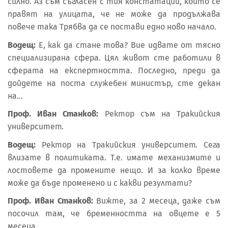
силно. Аз съм съгласен с тия констатации, които се
правят на улицата, че не може да продължава
повече така Трябва да се постави едно ново начало.
Водещ:
Е, как да стане това? Вие идвате от тясно
специализирана сфера. Цял живот сте работили в
сферата на експертността. Последно, преди да
дойдете на поста служебен министър, сте декан
на…
Проф. Иван Станков:
Ректор съм на Тракийския
университет.
Водещ:
Ректор на Тракийския университет. Сега
влизате в политиката. Т.е. имате механизмите и
лостовете да промените нещо. И за колко време
може да бъде променено и с какви резултати?
Проф. Иван Станков:
Вижте, за 2 месеца, даже съм
посочил там, че бременността на овцете е 5
месеца.