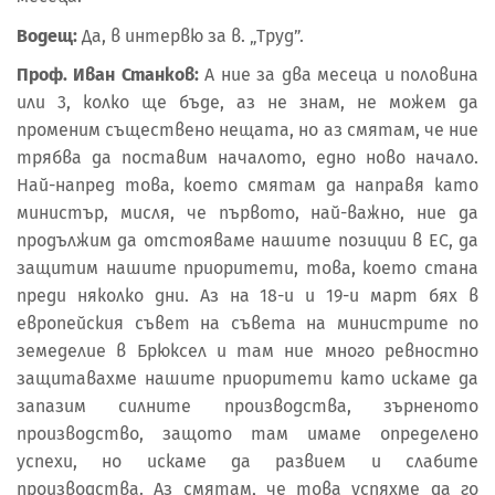
Водещ:
Да, в интервю за в. „Труд”.
Проф. Иван Станков:
А ние за два месеца и половина
или 3, колко ще бъде, аз не знам, не можем да
променим съществено нещата, но аз смятам, че ние
трябва да поставим началото, едно ново начало.
Най-напред това, което смятам да направя като
министър, мисля, че първото, най-важно, ние да
продължим да отстояваме нашите позиции в ЕС, да
защитим нашите приоритети, това, което стана
преди няколко дни. Аз на 18-и и 19-и март бях в
европейския съвет на съвета на министрите по
земеделие в Брюксел и там ние много ревностно
защитавахме нашите приоритети като искаме да
запазим силните производства, зърненото
производство, защото там имаме определено
успехи, но искаме да развием и слабите
производства. Аз смятам, че това успяхме да го