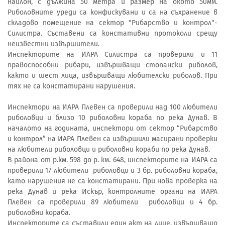
найлон, с дължина 50 метра и размер на окото 50мм.
Риболовните уреди са конфискувани и са на съхранение в
складово помещение на сектор "Рибарство и контрол"-
Силистра. Съставени са констативни протоколи срещу
неизвестни извършители.
Инспекторите на ИАРА Силистра са проверили и 11
правоспособни рибари, извършващи стопански риболов,
както и шест лица, извършващи любителски риболов. При
тях не са констатирани нарушения.
Инспектори на ИАРА Плевен са проверили над 100 любители
риболовци и близо 10 риболовни кораба по река Дунав. В
началото на годината, инспектори от сектор “Рибарство
и контрол” на ИАРА Плевен са извършили масирани проверки
на любители риболовци и риболовни кораби по река Дунав.
В района от р.км. 598 до р. км. 648, инспекторите на ИАРА са
проверили 17 любители риболовци и 3 бр. риболовни кораба,
като нарушения не са констатирани. При нова проверка на
река Дунав и река Искър, контролните органи на ИАРА
Плевен са проверили 89 любители риболовци и 4 бр.
риболовни кораба.
Инспекторите са съставили един акт на лице, извършващо