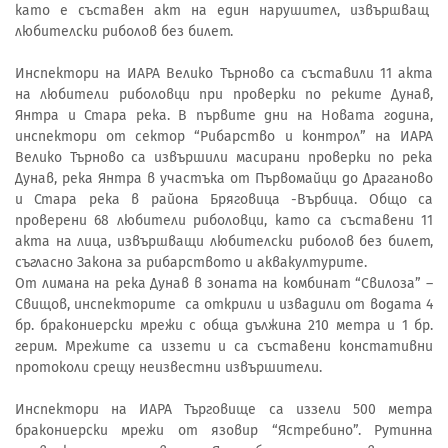
като е съставен акт на един нарушител, извършващ
любителски риболов без билет.
Инспектори на ИАРА Велико Търново са съставили 11 акта
на любители риболовци при проверки по реките Дунав,
Янтра и Стара река. В първите дни на Новата година,
инспектори от сектор “Рибарство и контрол” на ИАРА
Велико Търново са извършили масирани проверки по река
Дунав, река Янтра в участъка от Първомайци до Драганово
и Стара река в района Бряговица -Върбица. Общо са
проверени 68 любители риболовци, като са съставени 11
акта на лица, извършващи любителски риболов без билет,
съгласно Закона за рибарството и аквакултурите.
От лимана на река Дунав в зоната на комбинат “Свилоза” –
Свищов, инспекторите са открили и извадили от водата 4
бр. бракониерски мрежи с обща дължина 210 метра и 1 бр.
герим. Мрежите са иззети и са съставени констативни
протоколи срещу неизвестни извършители.
Инспектори на ИАРА Търговище са иззели 500 метра
бракониерски мрежи от язовир “Ястребино”. Рутинна