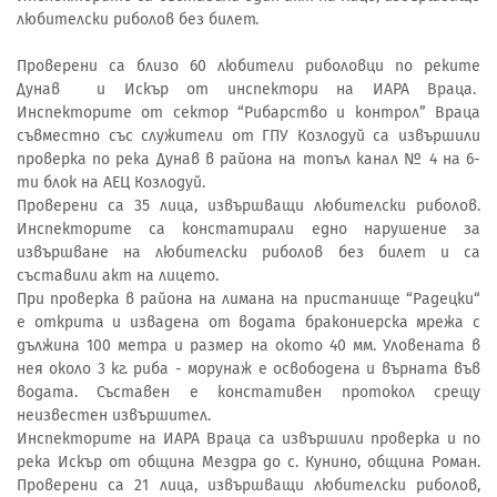
любителски риболов без билет.
Проверени са близо 60 любители риболовци по реките
Дунав и Искър от инспектори на ИАРА Враца.
Инспекторите от сектор “Рибарство и контрол” Враца
съвместно със служители от ГПУ Козлодуй са извършили
проверка по река Дунав в района на топъл канал № 4 на 6-
ти блок на АЕЦ Козлодуй.
Проверени са 35 лица, извършващи любителски риболов.
Инспекторите са констатирали едно нарушение за
извършване на любителски риболов без билет и са
съставили акт на лицето.
При проверка в района на лимана на пристанище “Радецки“
е открита и извадена от водата бракониерска мрежа с
дължина 100 метра и размер на окото 40 мм. Уловената в
нея около 3 кг. риба - морунаж е освободена и върната във
водата. Съставен е констативен протокол срещу
неизвестен извършител.
Инспекторите на ИАРА Враца са извършили проверка и по
река Искър от община Мездра до с. Кунино, община Роман.
Проверени са 21 лица, извършващи любителски риболов,