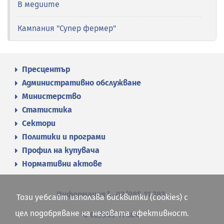
В медиите
Кампания "Супер фермер"
Пресцентър
Административно обслужване
Министерство
Статистика
Сектори
Политики и програми
Профил на купувача
Нормативни актове
Информация
02/985 11 383
Този уебсайт използва бисквитки (cookies) с
цел подобряване на неговата ефективност.
02/985 11 384