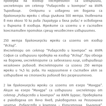
проверка на язовир «Ястребино» са извършили,
инспектори от сектор "Рибарство и контрол" на ИАРА
Търговище. Открити и извадени от водата са
бракониерски мрежи с обща дължина 500 метра. Уловената
в тях около 10 кг. риба /каракуда и бяла риба/ е освободена
и върната в язовира. Мрежите са иззети и е съставен
констативен протокол срещу неизвестен извършител.
250 метра бракониерски мрежи са иззети от язовир
“Искър”.
Инспектори от сектор “Рибарство и контрол” на ИАРА
София са извършили проверка на язовир “Искър”. При обхода
на водоема, инспекторите са забелязали лице, извършващо
незаконен риболов. Инспекторите са иззели 250 метра
мрежи и 14,5 кг. риба. На нарушителя е съставен акт за
извършване на стопански риболов без разрешително.
2 км бракониерски мрежи са иззети от езеро “Мандра”.
Акция на езеро “Мандра” са извършили инспектори от
сектор „Рибарство и контрол” на ИАРА Бургас. Проверката
е ръководена от Янчо Янев, ръководител на Регионален
център „Рибарство и контрол – Югоизточна България”.