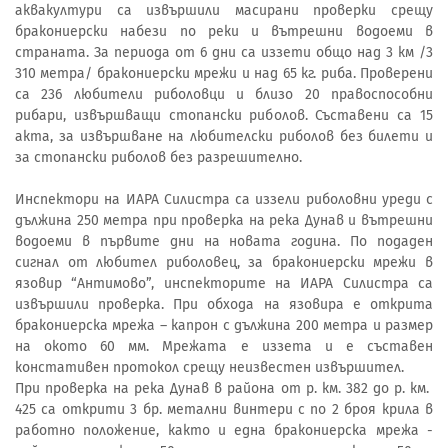
аквакултури са извършили масирани проверки срещу
бракониерски набези по реки и вътрешни водоеми в
страната. За периода от 6 дни са иззети общо над 3 км /3
310 метра/ бракониерски мрежи и над 65 кг. риба. Проверени
са 236 любители риболовци и близо 20 правоспособни
рибари, извършващи стопански риболов. Съставени са 15
акта, за извършване на любителски риболов без билети и
за стопански риболов без разрешително.
Инспектори на ИАРА Силистра са иззели риболовни уреди с
дължина 250 метра при проверка на река Дунав и вътрешни
водоеми в първите дни на новата година. По подаден
сигнал от любител риболовец, за бракониерски мрежи в
язовир “Антимово”, инспекторите на ИАРА Силистра са
извършили проверка. При обхода на язовира е открита
бракониерска мрежа – капрон с дължина 200 метра и размер
на окото 60 мм. Мрежата е иззета и е съставен
констативен протокол срещу неизвестен извършител.
При проверка на река Дунав в района от р. км. 382 до р. км.
425 са открити 3 бр. метални винтери с по 2 броя крила в
работно положение, както и една бракониерска мрежа -