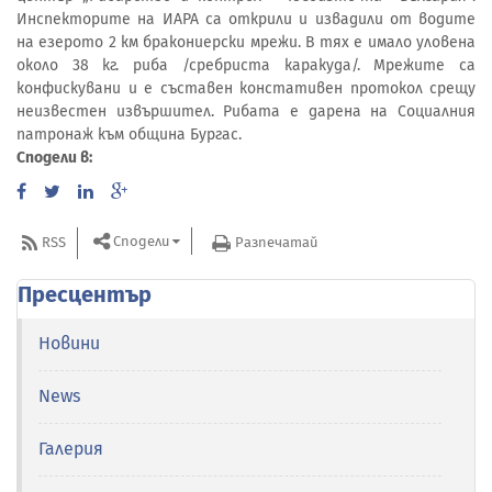
Инспекторите на ИАРА са открили и извадили от водите
на езерото 2 км бракониерски мрежи. В тях е имало уловена
около 38 кг. риба /сребриста каракуда/. Мрежите са
конфискувани и е съставен констативен протокол срещу
неизвестен извършител. Рибата е дарена на Социалния
патронаж към община Бургас.
Сподели в:
Сподели
RSS
Разпечатай
Пресцентър
Новини
News
Галерия