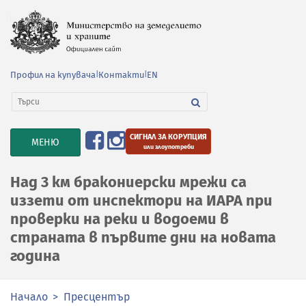
Профил на купувача
|
Контакти
|
EN
СИГНАЛ ЗА КОРУПЦИЯ
TOGGLE
МЕНЮ
или злоупотреби
NAVIGATION
Над 3 км бракониерски мрежи са
иззети от инспектори на ИАРА при
проверки на реки и водоеми в
страната в първите дни на новата
година
Начало
Пресцентър