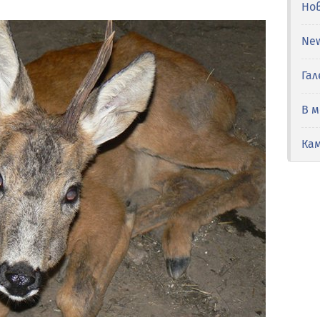
Но
Ne
Гал
В 
Ка