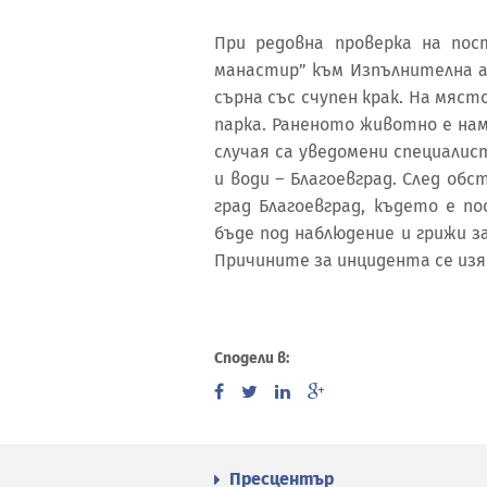
При редовна проверка на пос
манастир” към Изпълнителна а
сърна със счупен крак. На мяс
парка. Раненото животно е на
случая са уведомени специалис
и води – Благоевград. След обс
град Благоевград, където е п
бъде под наблюдение и грижи з
Причините за инцидента се изя
Сподели в:
Пресцентър