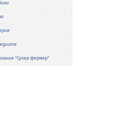
вини
ws
ерия
медиите
мпания "Супер фермер"