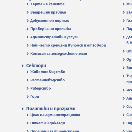
Харта на клиента
Ми
Вътрешни правила
За
Документен портал
Гл
Проверка на преписка
Па
Административни услуги
Дл
в 
Най-често срещани въпроси и отговори
Ст
Комисия за земеделските земи
Од
Сектори
Вт
Животновъдство
Тъ
Растениевъдство
пр
Рибарство
Ис
Гори
Ан
Се
Политики и програми
Цели на администрацията
Си
Отчети и доклади
Па
Програми за финансиране
Ка