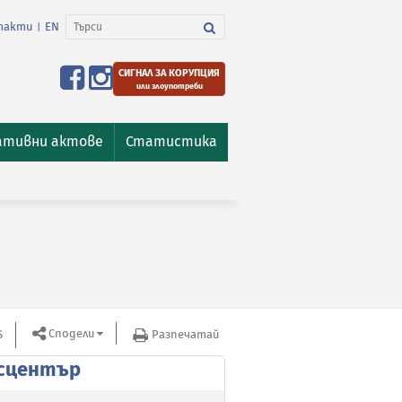
такти
EN
|
СИГНАЛ ЗА КОРУПЦИЯ
или злоупотреби
ативни актове
Статистика
Сподели
S
Разпечатай
сцентър