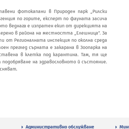
тавени фотокапани в Природен парк „Рилски
генция по горите, експерт по фауната засича
тото веднага е изпратен екип от дирекцията на
мерено в района на местността „Елешница”. За
ти от Регионалната инспекция по околна среда
тоен преглед сърната е закарана в Зоопарка на
оставена в клетка под карантина. Там, тя ще
а подобряване на здравословното й състояние.
сняват.
Административно обслужване
Мин