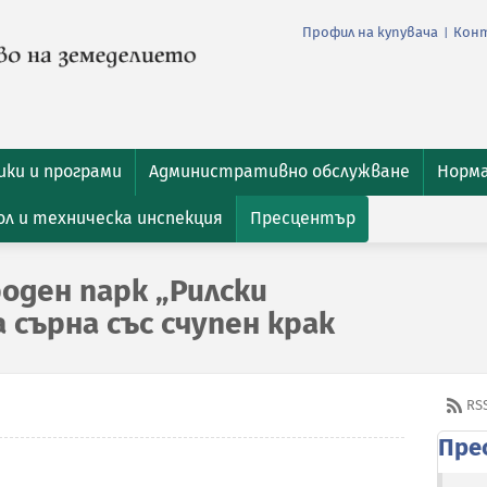
Профил на купувача
Кон
|
ки и програми
Административно обслужване
Норм
л и техническа инспекция
Пресцентър
оден парк „Рилски
 сърна със счупен крак
RS
Пре