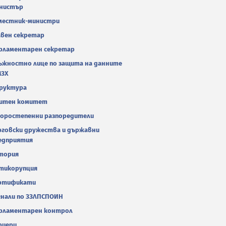
нистър
местник-министри
авен секретар
рламентарен секретар
ъжностно лице по защита на данните
МЗХ
руктура
итен комитет
оростепенни разпоредители
рговски дружества и държавни
едприятия
тория
тикорупция
ртификати
гнали по ЗЗЛПСПОИН
рламентарен контрол
риери