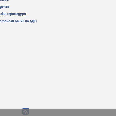
джет
ъжни процедури
отоколи от УС на ДФЗ