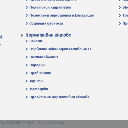
Политики и стратегии
Бю
Поземлени отношения и комасация
Тр
Социална дейност
Пр
Нормативни актове
П)
Закони
.
Първично законодателство на ЕС
Постановления
Наредби
Правилници
Тарифи
Методики
Проекти на нормативни актове
я
02/985 11 383
02/985 11 384