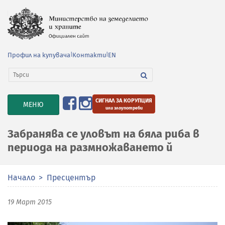
Профил на купувача
|
Контакти
|
EN
СИГНАЛ ЗА КОРУПЦИЯ
TOGGLE
МЕНЮ
или злоупотреби
NAVIGATION
Забранява се уловът на бяла риба в
периода на размножаването й
Начало
Пресцентър
19 Март 2015