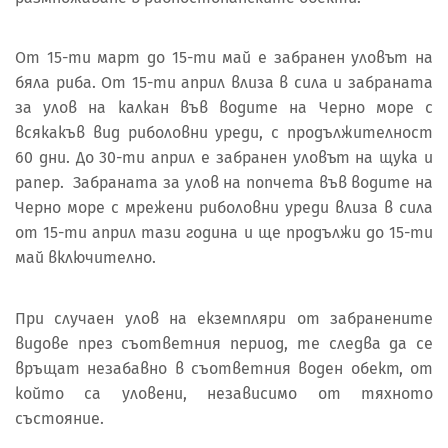
От 15-ти март до 15-ти май е забранен уловът на
бяла риба. От 15-ти април влиза в сила и забраната
за улов на калкан във водите на Черно море с
всякакъв вид риболовни уреди, с продължителност
60 дни. До 30-ти април е забранен уловът на щука и
рапер. Забраната за улов на попчета във водите на
Черно море с мрежени риболовни уреди влиза в сила
от 15-ти април тази година и ще продължи до 15-ти
май включително.
При случаен улов на екземпляри от забранените
видове през съответния период, те следва да се
връщат незабавно в съответния воден обект, от
който са уловени, независимо от тяхното
състояние.