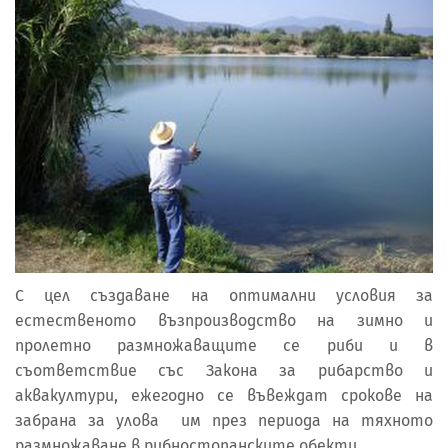
С цел създаване на оптимални условия за
естественото възпроизводство на зимно и
пролетно размножаващите се риби и в
съответствие със Закона за рибарство и
аквакултури, ежегодно се въвеждат срокове на
забрана за улова им през периода на тяхното
размножаване в рибностопанските обекти.