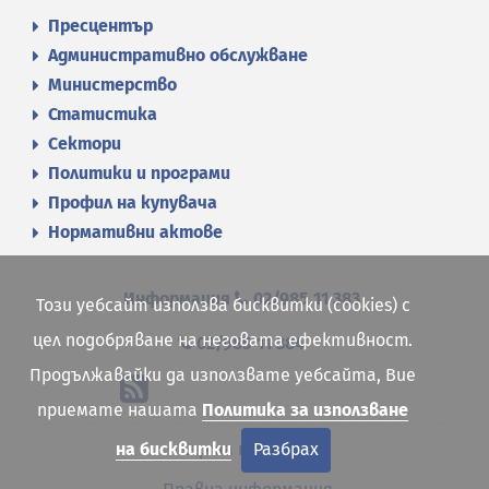
Пресцентър
Административно обслужване
Министерство
Статистика
Сектори
Политики и програми
Профил на купувача
Нормативни актове
Информация
02/985 11 383
Този уебсайт използва бисквитки (cookies) с
цел подобряване на неговата ефективност.
02/985 11 384
Продължавайки да използвате уебсайта, Вие
приемате нашата
Политика за използване
на бисквитки
Разбрах
Карта на сайта