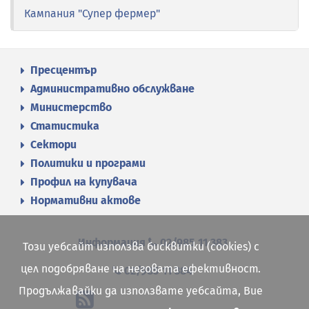
Кампания "Супер фермер"
Пресцентър
Административно обслужване
Министерство
Статистика
Сектори
Политики и програми
Профил на купувача
Нормативни актове
Информация
02/985 11 383
Този уебсайт използва бисквитки (cookies) с
цел подобряване на неговата ефективност.
02/985 11 384
Продължавайки да използвате уебсайта, Вие