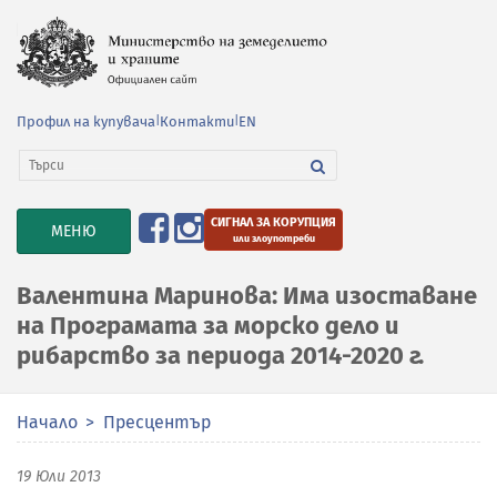
Профил на купувача
|
Контакти
|
EN
СИГНАЛ ЗА КОРУПЦИЯ
TOGGLE
МЕНЮ
или злоупотреби
NAVIGATION
Валентина Маринова: Има изоставане
на Програмата за морско дело и
рибарство за периода 2014-2020 г.
Начало
Пресцентър
19 Юли 2013