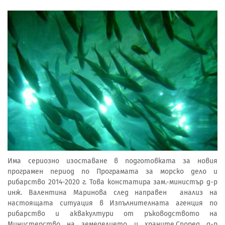
Има сериозно изоставане в подготовката за новия
програмен период по Програмата за морско дело и
рибарство 2014-2020 г. Това констатира зам.-министър д-р
инж. Валентина Маринова след направен анализ на
настоящата ситуация в Изпълнителната агенция по
рибарство и аквакултури от ръководството на
Министерство на земеделието и храните.Според д-р