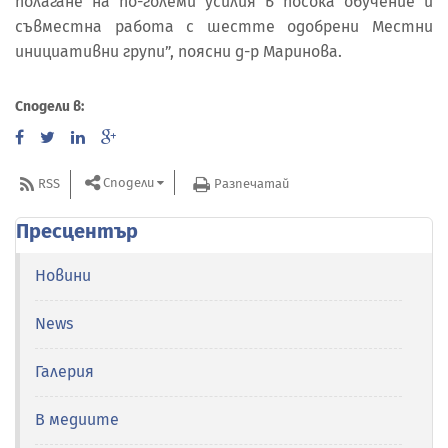
полагане на по-големи усилия в посока обучение и
съвместна работа с шестте одобрени Местни
инициативни групи”, поясни д-р Маринова.
Сподели в:
Сподели
RSS
Разпечатай
Пресцентър
Новини
News
Галерия
В медиите