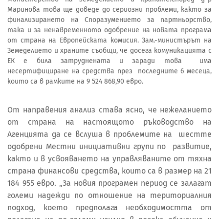
Маринова това ще доведе до сериозни проблеми, както за
финализирането на Споразумението за партньорство,
така и за ненавременното одобрение на новата програма
от страна на Европейската комисия. Зам.-министърът на
Земеделието и храните съобщи, че досега комуникацията с
ЕК е била затруднената и заради това има
несертифициране на средства през последните 6 месеца,
които са в рамките на 9 524 868,90 евро.
От направения анализ става ясно, че нежеланието
от страна на настоящото ръководство на
Агенцията да се вслуша в проблемите на шестте
одобрени Местни инициативни групи по развитие,
както и в усвояването на управляваните от тяхна
страна финансови средства, които са в размер на 21
184 955 евро. „За новия програмен период се залагат
големи надежди по отношение на териториалния
подход, което предполага необходимостта от