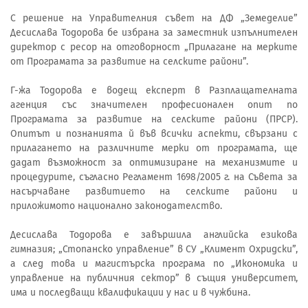
С решение на Управителния съвет на ДФ „Земеделие”
Десислава Тодорова бе избрана за заместник изпълнителен
директор с ресор на отговорност „Прилагане на мерките
от Програмата за развитие на селските райони”.
Г-жа Тодорова е водещ експерт в Разплащателната
агенция със значителен професионален опит по
Програмата за развитие на селските райони (ПРСР).
Опитът и познанията й във всички аспекти, свързани с
прилагането на различните мерки от програмата, ще
дадат възможност за оптимизиране на механизмите и
процедурите, съгласно Регламент 1698/2005 г. на Съвета за
насърчаване развитието на селските райони и
приложимото национално законодателство.
Десислава Тодорова е завършила английска езикова
гимназия; „Стопанско управление” в СУ „Климент Охридски”,
а след това и магистърска програма по „Икономика и
управление на публичния сектор” в същия университет,
има и последващи квалификации у нас и в чужбина.