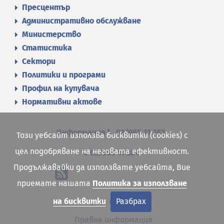
Пресцентър
Административно обслужване
Министерство
Статистика
Сектори
Политики и програми
Профил на купувача
Нормативни актове
Информация
02/985 11 383
Този уебсайт използва бисквитки (cookies) с
цел подобряване на неговата ефективност.
02/985 11 384
Продължавайки да използвате уебсайта, Вие
приемате нашата
Политика за използване
Карта на сайта
на бисквитки
Разбрах
Правна информация