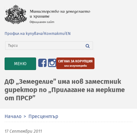
Профил на купувача
|
Контакти
|
EN
СИГНАЛ ЗА КОРУПЦИЯ
TOGGLE
МЕНЮ
или злоупотреби
NAVIGATION
ДФ „Земеделие” има нов заместник
директор по „Прилагане на мерките
от ПРСР”
Начало
Пресцентър
17 Септември 2011