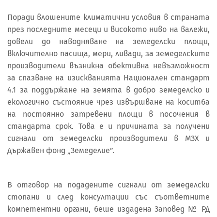
Поради влошените климатични условия в страната
през последните месеци и високото ниво на валежи,
довели до наводняване на земеделски площи,
включително пасища, мери, ливади, за земеделските
производители възникна обективна невъзможност
за спазване на изискванията Национален стандарт
4.1 за поддържане на земята в добро земеделско и
екологично състояние чрез извършване на коситба
на постоянно затревени площи в посочения в
стандарта срок. Това е и причината за получени
сигнали от земеделски производители в МЗХ и
Държавен фонд „Земеделие”.
В отговор на подадените сигнали от земеделски
стопани и след консултации със съответните
компетентни органи, беше издадена Заповед № РД