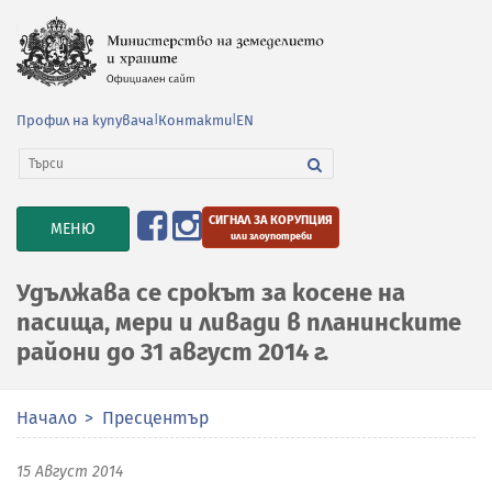
Профил на купувача
|
Контакти
|
EN
СИГНАЛ ЗА КОРУПЦИЯ
TOGGLE
МЕНЮ
или злоупотреби
NAVIGATION
Удължава се срокът за косене на
пасища, мери и ливади в планинските
райони до 31 август 2014 г.
Начало
Пресцентър
15 Август 2014