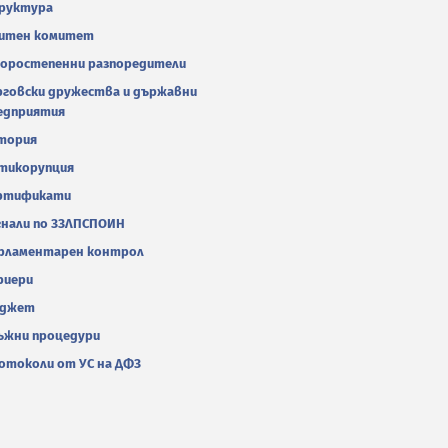
руктура
итен комитет
оростепенни разпоредители
рговски дружества и държавни
едприятия
тория
тикорупция
ртификати
гнали по ЗЗЛПСПОИН
рламентарен контрол
риери
джет
ъжни процедури
отоколи от УС на ДФЗ