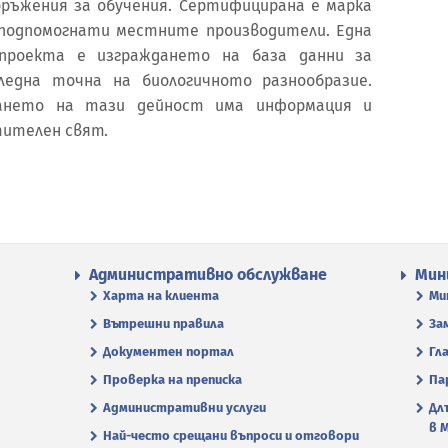
ръжения за обучения. Сертифицирана е марка
 подпомогнати местните производители. Една
проекта е изграждането на база данни за
една точна на биологичното разнообразие.
ването на тази дейност има информация и
тителен свят.
Административно обслужване
Мин
Харта на клиента
Ми
Вътрешни правила
За
Документен портал
Гл
Проверка на преписка
Па
Административни услуги
Дл
в 
Най-често срещани въпроси и отговори