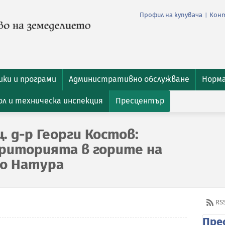
Профил на купувача
Кон
|
ки и програми
Административно обслужване
Норм
л и техническа инспекция
Пресцентър
. д-р Георги Костов:
риторията в горите на
по Натура
RS
Пре