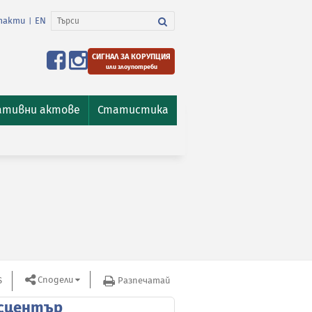
такти
EN
|
СИГНАЛ ЗА КОРУПЦИЯ
или злоупотреби
ативни актове
Статистика
Сподели
S
Разпечатай
сцентър