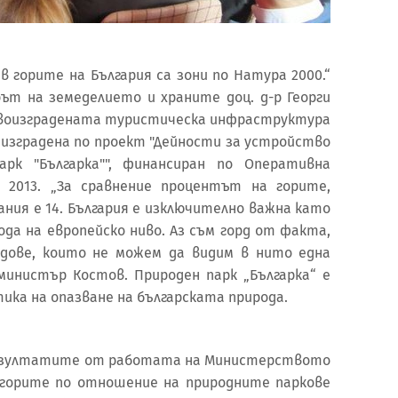
 горите на България са зони по Натура 2000.“
ът на земеделието и храните доц. д-р Георги
овоизградената туристическа инфраструктура
 е изградена по проект "Дейности за устройство
арк "Българка"", финансиран по Оперативна
– 2013. „За сравнение процентът на горите,
ания е 14. България е изключително важна като
да на европейско ниво. Аз съм горд от факта,
идове, които не можем да видим в нито една
-министър Костов. Природен парк „Българка“ е
ика на опазване на българската природа.
 резултатите от работата на Министерството
 горите по отношение на природните паркове