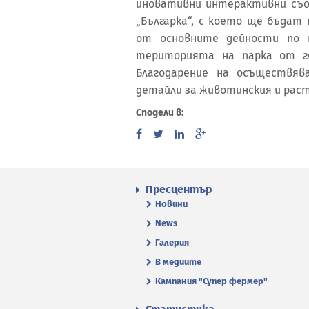
иновативни интерактивни съо
„Българка“, с което ще бъдат
от основните дейности по 
територията на парка от гл
Благодарение на осъществя
детайли за животинския и рас
Сподели в:
Пресцентър
Новини
News
Галерия
В медиите
Кампания "Супер фермер"