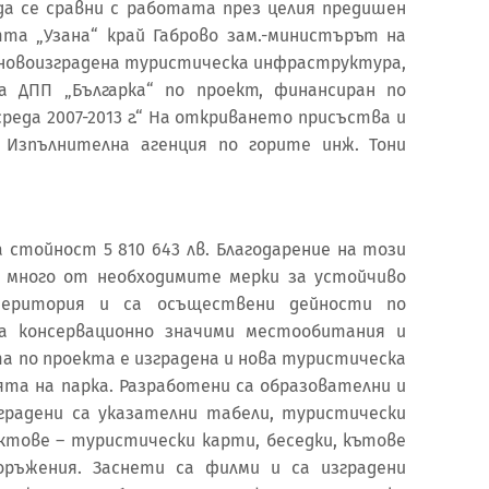
да се сравни с работата през целия предишен
та „Узана“ край Габрово зам.-министърът на
новоизградена туристическа инфраструктура,
 ДПП „Българка“ по проект, финансиран по
реда 2007-2013 г.“ На откриването присъства и
 Изпълнителна агенция по горите инж. Тони
 стойност 5 810 643 лв. Благодарение на този
и много от необходимите мерки за устойчиво
еритория и са осъществени дейности по
на консервационно значими местообитания и
а по проекта е изградена и нова туристическа
а на парка. Разработени са образователни и
градени са указателни табели, туристически
тове – туристически карти, беседки, кътове
оръжения. Заснети са филми и са изградени