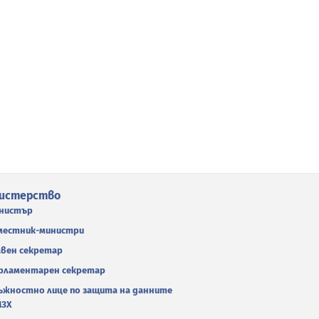
истерство
нистър
местник-министри
авен секретар
рламентарен секретар
ъжностно лице по защита на данните
МЗХ