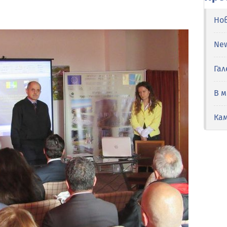
Но
Ne
Гал
В 
Ка