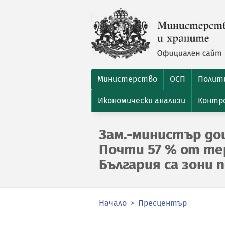
Министерство
ОСП
Полити
Икономически анализи
Контро
Зам.-министър доц
Почти 57 % от те
България са зони 
Начало
Пресцентър