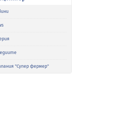
вини
ws
ерия
медиите
мпания "Супер фермер"