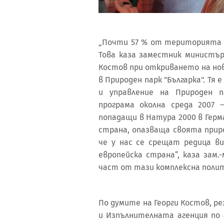
„Почти 57 % от територията в
Това каза заместник министър
Костов при откриването на н
в Природен парк "Българка". Тя
и управление на Природен п
програма околна среда 2007 
попадащи в Натура 2000 в Герм
страна, опазваща своята приро
че у нас се срещат редица в
европейска страна“, каза зам.
част от тази комплексна полит
По думите на Георги Костов,
и Изпълнителната агенция по