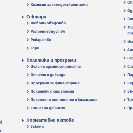
Ст
Комисия за земеделските земи
Од
Сектори
Вт
Животновъдство
Тъ
Растениевъдство
пр
Рибарство
Ис
Гори
Ан
Се
Политики и програми
Цели на администрацията
Си
Отчети и доклади
Па
Програми за финансиране
Ка
Политики и стратегии
Бю
Поземлени отношения и комасация
Тр
Социална дейност
Пр
Нормативни актове
П)
Закони
.