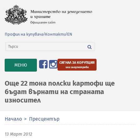
Профил на купувача
|
Контакти
|
EN
СИГНАЛ ЗА КОРУПЦИЯ
TOGGLE
МЕНЮ
или злоупотреби
NAVIGATION
Още 22 тона полски картофи ще
бъдат върнати на страната
износител
Начало
Пресцентър
13 Март 2012