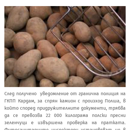
След получено уведомление от гранична полиция на
ГКПП Кардам, за спрян камион с произход Полша, в
който според придружителните документи, трябва
да се превозва 22 000 килограма полски пресни
зеленчуци е извършена проверка на пратката.
Фитосанитарните инспектори установяват, че в