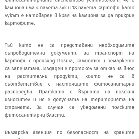
камиона има 4 палета лук и 18 палета картофи, като
лукът е натоварен в края на камиона за да прикрие
картофите.
Тъй като не са представени необходимите
съпроводителни документи за транспорт на
картофи с произход Полша, камионът и ремаркето
са запечатани. Издаден е протокол за отказ на внос
на растителни продукти, които не са в
съответствие с настоящите фитосанитарни
разпоредби. Пратката е върната на полския
износител и не е допусната на територията на
страната. За случая са уведомени полските
фитосанитарни власти.
Българска агенция по безопасност на храните