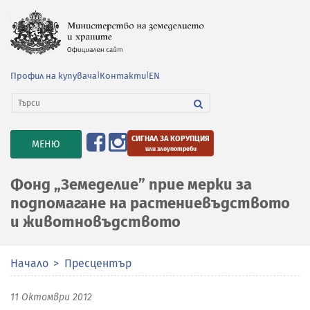
Профил на купувача
|
Контакти
|
EN
СИГНАЛ ЗА КОРУПЦИЯ
TOGGLE
МЕНЮ
или злоупотреби
NAVIGATION
Фонд „Земеделие” прие мерки за
подпомагане на растениевъдството
и животновъдството
Начало
Пресцентър
11 Октомври 2012