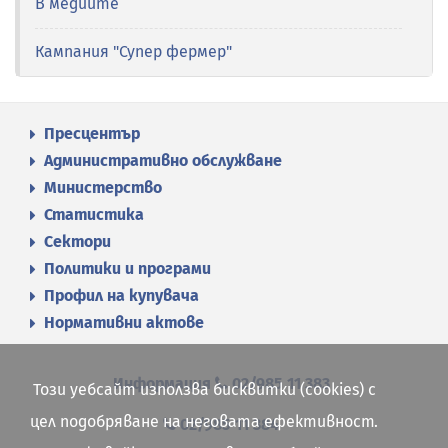
В медиите
Кампания "Супер фермер"
Пресцентър
Административно обслужване
Министерство
Статистика
Сектори
Политики и програми
Профил на купувача
Нормативни актове
Информация
02/985 11 383
Този уебсайт използва бисквитки (cookies) с
цел подобряване на неговата ефективност.
02/985 11 384