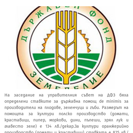
На заседание на управителния съвет на ДФЗ бяха
определени ставките за държавна помощ de minimis за
производители на плодове, зеленчуци и гъби. Размерът на
помощта за култури полско производство (домати,
краставици, пипер, моркови, дини, пъпеши, зрял лук и
главесто зеле) е 134 лв./декар.За култури оранжерийно
производство (домати и краставици) ставката е 825 лв./