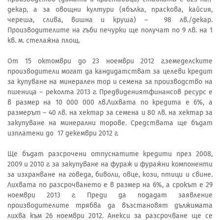
декар, а за овощни култури (ябълка, праскова, кайсия,
череша, слива, вишна и круша) – 98 лв./декар.
Производителите на гъби печурки ще получат по 9 лв. на 1
кв. м. стелажна площ.
От 15 октомври до 23 ноември 2012 г.земеделските
производители могат да кандидатстват за целеви кредит
за купуване на минерален тор и семена за производство на
пшеница – реколта 2013 г. Предвидениятфинансов ресурс е
в размер на 10 000 000 лв.Лихвата по кредита е 6%, а
размерът – 40 лв. на хектар за семена и 80 лв. на хектар за
закупуване на минерални торове. Средствата ще бъдат
изплатени до 17 декември 2012 г.
Ще бъдат разсрочени отпуснатите кредити през 2008,
2009 и 2010 г. за закупуване на фураж и фуражни компоненти
за изхранване на говеда, биволи, овце, кози, птици и свине.
Лихвата по разсрочването е в размер на 6%, а срокът е 29
ноември 2013 г. Преди да подадат заявление
производителите трябва да възстановят дължимата
лихва към 26 ноември 2012. Анекси за разсрочване ще се