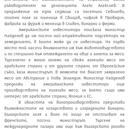
ръководителят на делегацията Алекс Алексиев. В
продължение на една седмица са посетили Севлиево,
опитно поле за пшеница в Свищов, чифлик в Провадия,
фабрика за фураж и мелница в Сливен, винарни и ферми.
Американските инвеститори поискаха министър
Найденов да им посочи най-атрактивните подсектори на
земеделието, в които може да се инвестира. На първо
място той насочи вниманието им към животновъдството
и по специално към отглеждането на овце и агнета за месо.
Търсенето е много голямо на свежо агнешко месо от
арабските страни и от другите страни от Европейския
съюз, каза министърът. В момента те внасят замразено
месо от Австралия и Нова Зеландия. Министър Найденов
предложи на американските инвеститори още
производството на пилешко месо, за което също има
интерес от арабските страни, Япония и ЕС.
В областта на винопроизводството представи
възможностите на лозарството и изградените винарни.
Българските лозя и вино по нищо не отстъпват на
френските, посочи министърът. Търсене на
международните пазари има още към българското розово