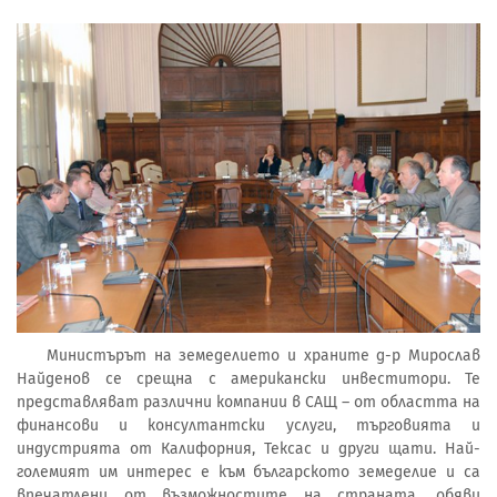
Министърът на земеделието и храните д-р Мирослав
Найденов се срещна с американски инвеститори. Те
представляват различни компании в САЩ – от областта на
финансови и консултантски услуги, търговията и
индустрията от Калифорния, Тексас и други щати. Най-
големият им интерес е към българското земеделие и са
впечатлени от възможностите на страната, обяви