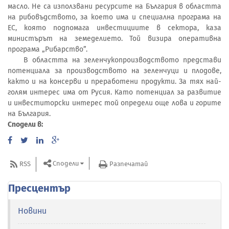
масло. Не са използвани ресурсите на България в областта
на рибовъдството, за което има и специална програма на
ЕС, която подпомага инвестициите в сектора, каза
министърът на земеделието. Той визира оперативна
програма „Рибарство”.
В областта на зеленчукопроизводството представи
потенциала за производството на зеленчуци и плодове,
както и на консерви и преработени продукти. За тях най-
голям интерес има от Русия. Като потенциал за развитие
и инвеститорски интерес той определи още лова и горите
на България.
Сподели в:
Сподели
RSS
Разпечатай
Пресцентър
Новини