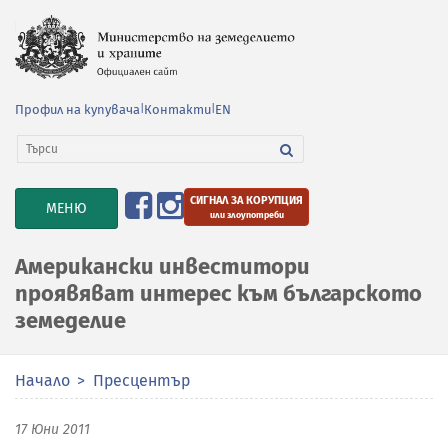
Профил на купувача
|
Контакти
|
EN
СИГНАЛ ЗА КОРУПЦИЯ
TOGGLE
МЕНЮ
или злоупотреби
NAVIGATION
Американски инвеститори
проявяват интерес към българското
земеделие
Начало
Пресцентър
17 Юни 2011