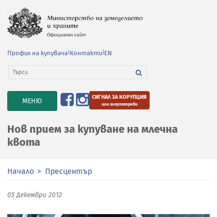
Профил на купувача
|
Контакти
|
EN
СИГНАЛ ЗА КОРУПЦИЯ
TOGGLE
МЕНЮ
или злоупотреби
NAVIGATION
Нов прием за купуване на млечна
квота
Начало
Пресцентър
05 Декември 2012