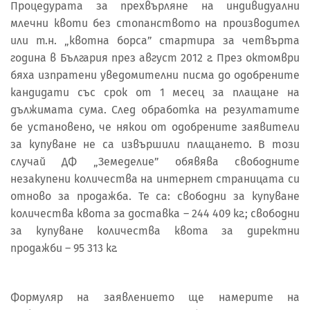
Процедурата за прехвърляне на индивидуални
млечни квоти без стопанството на производител
или т.н. „квотна борса” стартира за четвърта
година в България през август 2012 г. През октомври
бяха изпратени уведомителни писма до одобрените
кандидати със срок от 1 месец за плащане на
дължимата сума. След обработка на резултатите
бе установено, че някои от одобрените заявители
за купуване не са извършили плащането. В този
случай ДФ „Земеделие” обявява свободните
незакупени количества на интернет страницата си
отново за продажба. Те са: свободни за купуване
количества квота за доставка – 244 409 кг.; свободни
за купуване количества квота за директни
продажби – 95 313 кг.
Формуляр на заявлението ще намерите на