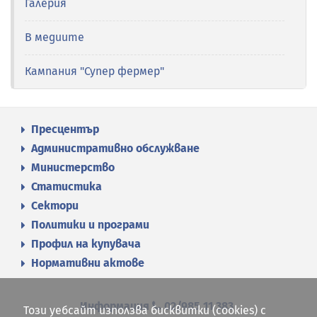
Галерия
В медиите
Кампания "Супер фермер"
Пресцентър
Административно обслужване
Министерство
Статистика
Сектори
Политики и програми
Профил на купувача
Нормативни актове
Информация
02/985 11 383
Този уебсайт използва бисквитки (cookies) с