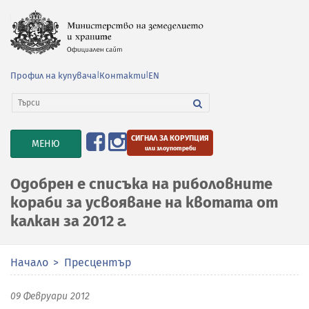
Профил на купувача
|
Контакти
|
EN
СИГНАЛ ЗА КОРУПЦИЯ
TOGGLE
МЕНЮ
или злоупотреби
NAVIGATION
Одобрен е списъка на риболовните
кораби за усвояване на квотата от
калкан за 2012 г.
Начало
Пресцентър
09 Февруари 2012