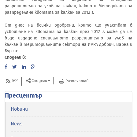
разрешително за улов на калкан, както и Методиката за
разпределяне квотата за калкан за 2012 г.
От днес на всички одобрени, които ще участват в
усвояване на квотата за калкан през 2012 г. може да им
бъде издадено специалното разрешително за улов на
калкан в териториалните сектори на ИАРА Добрич, Варна и
Бургас.
Сподели в:
Сподели
RSS
Разпечатай
Пресцентър
Новини
News