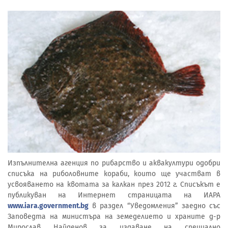
Изпълнителна агенция по рибарство и аквакултури одобри
списъка на риболовните кораби, които ще участват в
усвояването на квотата за калкан през 2012 г. Списъкът е
публикуван на Интернет страницата на ИАРА
www.iara.government.bg
в раздел “Уведомления” заедно със
Заповедта на министъра на земеделието и храните д-р
Мирослав Найденов за издаване на специално