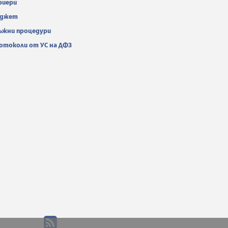
риери
джет
ъжни процедури
отоколи от УС на ДФЗ