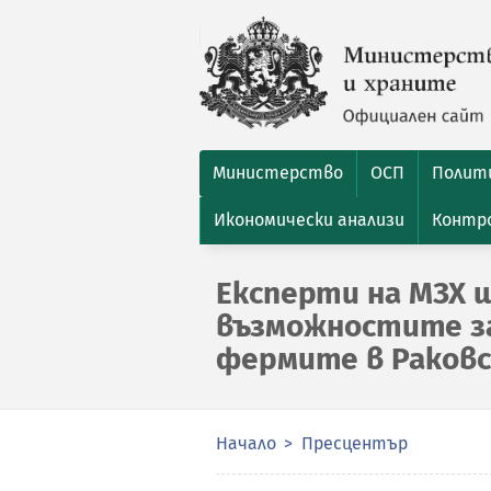
Министерство
ОСП
Полити
Икономически анализи
Контро
Експерти на МЗХ 
възможностите з
фермите в Раковс
Начало
Пресцентър