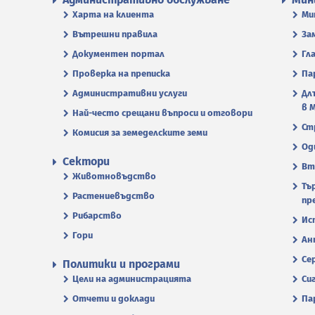
Харта на клиента
Ми
Вътрешни правила
За
Документен портал
Гл
Проверка на преписка
Па
Административни услуги
Дл
в 
Най-често срещани въпроси и отговори
Ст
Комисия за земеделските земи
Од
Сектори
Вт
Животновъдство
Тъ
Растениевъдство
пр
Рибарство
Ис
Гори
Ан
Се
Политики и програми
Цели на администрацията
Си
Отчети и доклади
Па