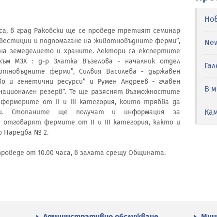
Но
часа, в град Раковски ще се проведе третият семинар
вестиции и подпомагане на животновъдните ферми”,
Ne
а земеделието и храните. Лектори са експертите
ъм МЗХ : д-р Златка Възелова - началник отдел
Гал
отновъдните ферми”, Силвия Василева - държавен
 и генетични ресурси” и Румен Андреев - главен
В 
национален резерв”. Те ще разяснят възможностите
фермерите от ІІ и ІІІ категория, които трябва да
Ка
си. Стопаните ще получат и информация за
 отговарят фермите от II и III категория, както и
о Наредба № 2.
проведе от 10.00 часа, в залата срещу Общината.
Административно обслужване
Мин