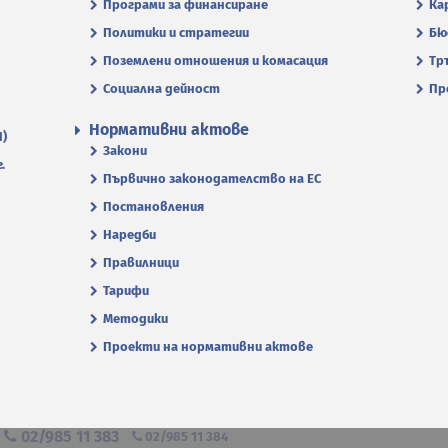
Програми за финансиране
Ка
Политики и стратегии
Бю
Поземлени отношения и комасация
Тр
Социална дейност
Пр
Нормативни актове
П)
Закони
.
Първично законодателство на ЕС
Постановления
Наредби
Правилници
Тарифи
Методики
Проекти на нормативни актове
я
02/985 11 383
02/985 11 384