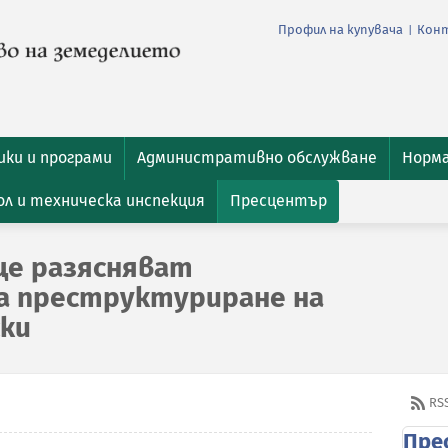
Профил на купувача
Кон
|
ки и програми
Административно обслужване
Норм
л и техническа инспекция
Пресцентър
ще разясняват
а преструктуриране на
ки
RS
Пре