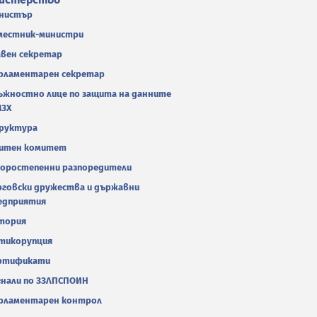
нистър
местник-министри
авен секретар
рламентарен секретар
ъжностно лице по защита на данните
МЗХ
руктура
итен комитет
оростепенни разпоредители
рговски дружества и държавни
едприятия
тория
тикорупция
ртификати
гнали по ЗЗЛПСПОИН
рламентарен контрол