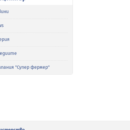
вини
ws
ерия
медиите
мпания "Супер фермер"
истерство