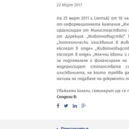
23 Март 2011
На 25 март 2011 г. (петък) от 10 
от информационната кампания „Ин
организиран от Министерството н
от Дирекция „Животновъдство” к
„Зоотехнически изисквания в жив
експерт в отдел „Животновъдство
експерт в отдел „Млечни квоти и 
за подпомагане и финансиране на 
модернизират стопанствата 
изискванията, на които трябва да
начина на подаване на документи п
Уважаеми колеги, семинарът ще се 
Сподели в:
Пресцентър