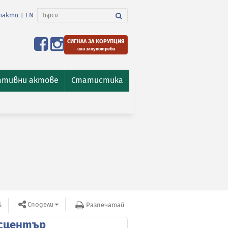
такти
EN
|
СИГНАЛ ЗА КОРУПЦИЯ
или злоупотреби
ативни актове
Статистика
Сподели
S
Разпечатай
сцентър