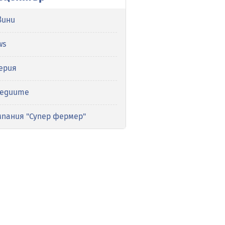
вини
ws
ерия
медиите
мпания "Супер фермер"