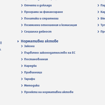
Отчети и доклади
Па
Програми за финансиране
Ка
Политики и стратегии
Бю
Поземлени отношения и комасация
Тр
Социална дейност
Пр
Нормативни актове
П)
Закони
.
Първично законодателство на ЕС
Постановления
Наредби
Правилници
Тарифи
Методики
Проекти на нормативни актове