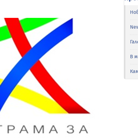
Но
Ne
Гал
В 
Ка