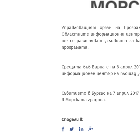
Управляващият орган на Програ
Областните информационни центро
ще се разясняват условията за к
програмата.
Срещата във Варна е на 6 април 2017
информационен център на площад „С
Събитието в Бургас на 7 април 2017 
в Морската градина.
Сподели в: