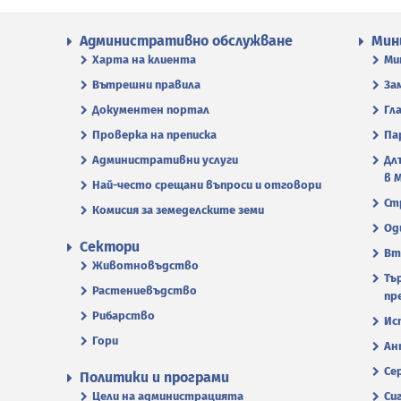
Административно обслужване
Мин
Харта на клиента
Ми
Вътрешни правила
За
Документен портал
Гл
Проверка на преписка
Па
Административни услуги
Дл
в 
Най-често срещани въпроси и отговори
Ст
Комисия за земеделските земи
Од
Сектори
Вт
Животновъдство
Тъ
Растениевъдство
пр
Рибарство
Ис
Гори
Ан
Се
Политики и програми
Цели на администрацията
Си