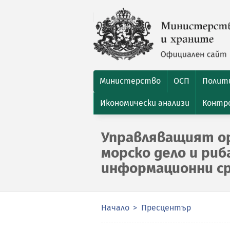
Министерство
ОСП
Полити
Икономически анализи
Контро
Управляващият ор
морско дело и ри
информационни ср
Начало
Пресцентър