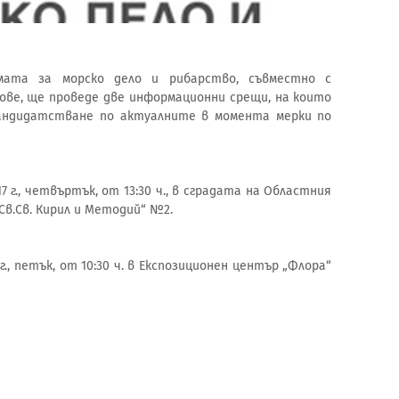
мата за морско дело и рибарство, съвместно с
ве, ще проведе две информационни срещи, на които
андидатстване по актуалните в момента мерки по
 г., четвъртък, от 13:30 ч., в сградата на Областния
в.Св. Кирил и Методий“ №2.
г., петък, от 10:30 ч. в Експозиционен център „Флора“