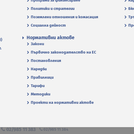
Програми за финансиране
Ка
Политики и стратегии
Бю
Поземлени отношения и комасация
Тр
Социална дейност
Пр
Нормативни актове
П)
Закони
.
Първично законодателство на ЕС
Постановления
Наредби
Правилници
Тарифи
Методики
Проекти на нормативни актове
я
02/985 11 383
02/985 11 384