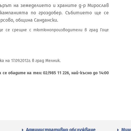
търът на земеделието и храните д-р Мирослав
кампанията по гроздобер. Събитието ще се
Хърсово, община Сандански.
ще се срещне с тютюнопроизводители в град Гоце
на 17.09.2012г. в град Мелник.
се обадите на тел: 02/985 11 226, най-късно до 14:00
Административно обслужване
Мин