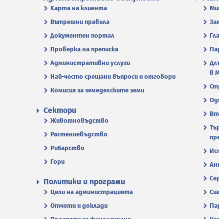
Харта на клиента
Ми
Вътрешни правила
За
Документен портал
Гл
Проверка на преписка
Па
Административни услуги
Дл
в 
Най-често срещани въпроси и отговори
Ст
Комисия за земеделските земи
Од
Сектори
Вт
Животновъдство
Тъ
Растениевъдство
пр
Рибарство
Ис
Гори
Ан
Се
Политики и програми
Цели на администрацията
Си
Отчети и доклади
Па