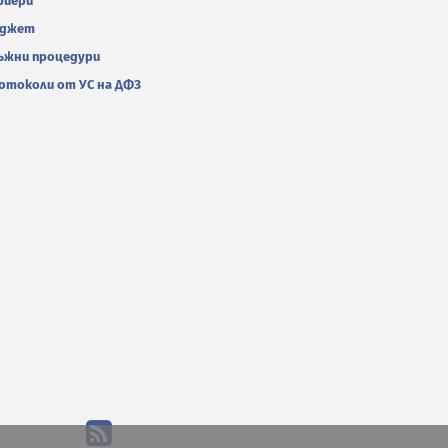
риери
джет
ъжни процедури
отоколи от УС на ДФЗ