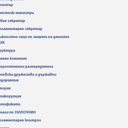
нистър
местник-министри
авен секретар
рламентарен секретар
ъжностно лице по защита на данните
МЗХ
руктура
итен комитет
оростепенни разпоредители
рговски дружества и държавни
едприятия
тория
тикорупция
ртификати
гнали по ЗЗЛПСПОИН
рламентарен контрол