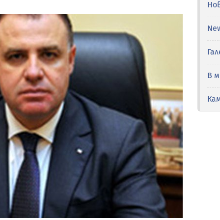
Но
Ne
Гал
В 
Ка