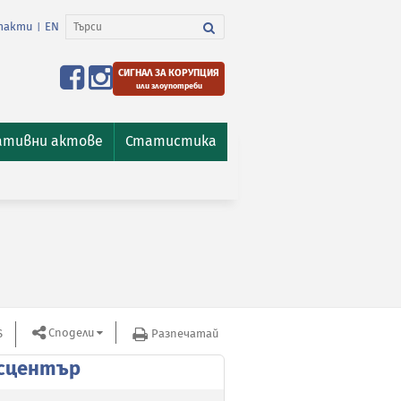
такти
EN
|
СИГНАЛ ЗА КОРУПЦИЯ
или злоупотреби
ативни актове
Статистика
Сподели
S
Разпечатай
сцентър