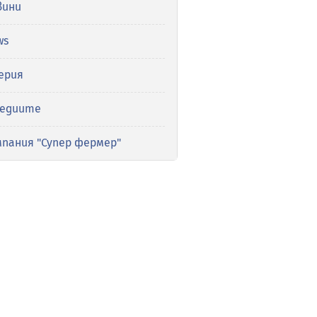
вини
ws
ерия
медиите
мпания "Супер фермер"