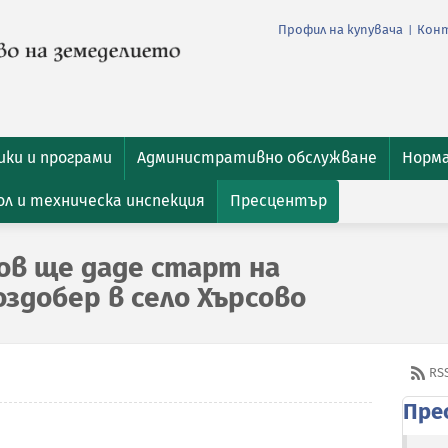
Профил на купувача
Кон
|
ки и програми
Административно обслужване
Норм
л и техническа инспекция
Пресцентър
в ще даде старт на
здобер в село Хърсово
RS
Пре