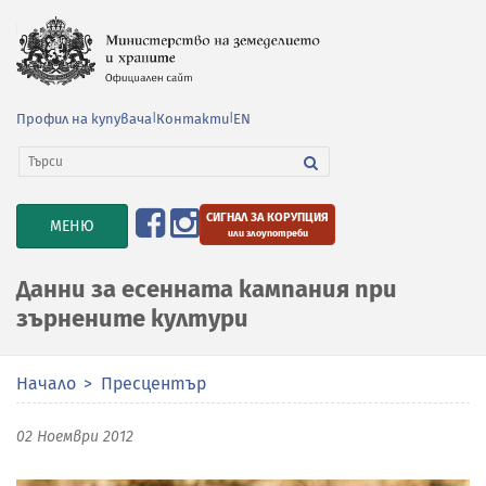
Профил на купувача
|
Контакти
|
EN
СИГНАЛ ЗА КОРУПЦИЯ
TOGGLE
МЕНЮ
или злоупотреби
NAVIGATION
Данни за есенната кампания при
зърнените култури
Начало
Пресцентър
02 Ноември 2012