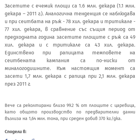
Засетите с ечемик площи са 1.6 млн. декара (1.1 млн.
декара – 2011 г.). Аналогична тенденция се наблюдава
и при сеитбата на ръж - 78 хил. декара и тритикале -
77 хил. декара, в сравнение със същия период от
предходната година засетите площите с ръж са 49
хил. декара и с тритикале са 43 хил. декара.
Единствено при рапицата темповете на
сеитбената кампания са по-ниски от
миналогодишните. Към настоящия момент са
засети 1,7 млн. декара с рапица при 2,1 млн. декара
през 2011 г.
Вече са реколтирани близо 99.2 % от площите с царевица,
като общото производство по предварителни данни
възлиза на 1,64 млн. тона, при среден добив 370 кг./дка.
Сподели в: