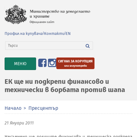
Профил на купувача
|
Контакти
|
EN
СИГНАЛ ЗА КОРУПЦИЯ
TOGGLE
МЕНЮ
или злоупотреби
NAVIGATION
ЕК ще ни подкрепи финансово и
технически в борбата против шапа
Начало
Пресцентър
21 Януари 2011
Несъмнено ще получите финансова и техническа подкрепа