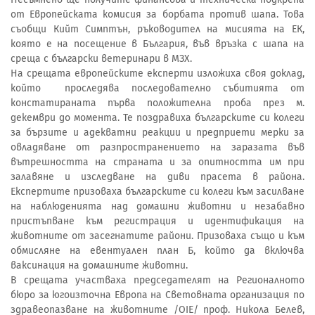
от Европейската комисия за борбата против шапа. Това
съобщи Кийт Симптън, ръководител на мисията на ЕК,
която е на посещение в България, във връзка с шапа на
среща с български ветеринари в МЗХ.
На срещата европейските експерти изложиха своя доклад,
който проследява последователно събитията от
констатираната първа положителна проба през м.
декември до момента. Те поздравиха българските си колеги
за бързите и адекватни реакции и предприети мерки за
овладяване от разпространението на заразата във
вътрешността на страната и за опитността им при
залавяне и изследване на диви прасета в района.
Експертите призоваха българските си колеги към засилване
на наблюденията над домашни животни и незабавно
пристъпване към регистрация и идентификация на
животните от засегнатите райони. Призоваха също и към
обмисляне на евентуален план Б, който да включва
ваксинация на домашните животни.
В срещата участваха председателят на Регионалното
бюро за югоизточна Европа на Световната организация по
здравеопазване на животните /OIE/ проф. Никола Белев,