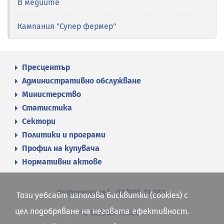
В медиите
Кампания "Супер фермер"
Пресцентър
Административно обслужване
Министерство
Статистика
Сектори
Политики и програми
Профил на купувача
Нормативни актове
Информация
02/985 11 383
Този уебсайт използва бисквитки (cookies) с
цел подобряване на неговата ефективност.
02/985 11 384