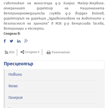
съветникът на министъра д-р Хинрих Майер-Жерболе,
генералният директор на Националната
ветеринарномедицинска служба д-р Йордан Войнов,
директорът на дирекция „Здравеопазване на животните и
безопасност на храните” в МЗХ д-р Венцеслава Тасева,
ветеринари и експерти.
Сподели в:
Сподели
RSS
Разпечатай
Пресцентър
Новини
News
Галерия