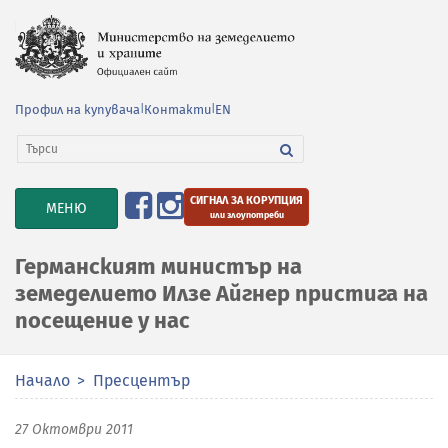
Профил на купувача
|
Контакти
|
EN
СИГНАЛ ЗА КОРУПЦИЯ
TOGGLE
МЕНЮ
или злоупотреби
NAVIGATION
Германският министър на
земеделието Илзе Айгнер пристига на
посещение у нас
Начало
Пресцентър
27 Октомври 2011