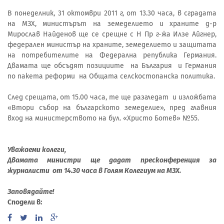
В понеделник, 31 октомври 2011 г, от 13.30 часа, в сградата
на МЗХ, министърът на земеделието и храните д-р
Мирослав Найденов ще се срещне с Н Пр г-жа Илзе Айгнер,
федерален министър на храните, земеделието и защитата
на потребителите на Федерална република Германия.
Двамата ще обсъдят позициите на България и Германия
по пакета реформи на Общата селскостопанска политика.
След срещата, от 15.00 часа, те ще разгледат и изложбата
«Втори събор на българското земеделие», пред главния
вход на министерството на бул. «Христо Ботев» №55.
Уважаеми колеги,
Двамата министри ще дадат пресконференция за
журналисти от 14.30 часа в Голям Колегиум на МЗХ.
Заповядайте!
Сподели в: