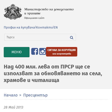
Профил на купувача
|
Контакти
|
EN
СИГНАЛ ЗА КОРУПЦИЯ
TOGGLE
МЕНЮ
или злоупотреби
NAVIGATION
Над 400 млн. лева от ПРСР ще се
използват за обновяването на села,
храмове и читалища
Начало
Пресцентър
28 Май 2013