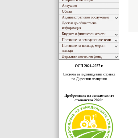
Актуално
Обяви
Административно обслужване
Достъп до обществена
информация
Бюджет и финансови отчети
Ползване на земеделските земи
Ползване на пасища, мери и
ливади
Държавен поземлен фонд
ОСП 2021-2027 г.
Система за индивидуaлна справка
по Директни плащания
Преброяване на земеделските
стопанства 2020г.