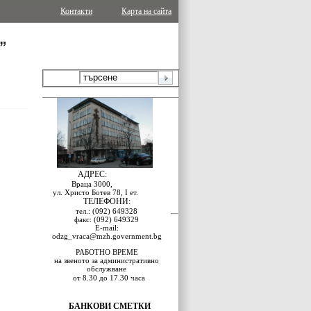
Контакти
Карта на сайта
АДРЕС:
Враца 3000,
ул. Христо Ботев 78, I ет.
ТЕЛЕФОНИ:
тел.: (092) 649328
факс: (092) 649329
E-mail:
odzg_vraca@mzh.government.bg
РАБОТНО ВРЕМЕ
на звеното за административно
обслужване
от 8.30 до 17.30 часа
БАНКОВИ СМЕТКИ