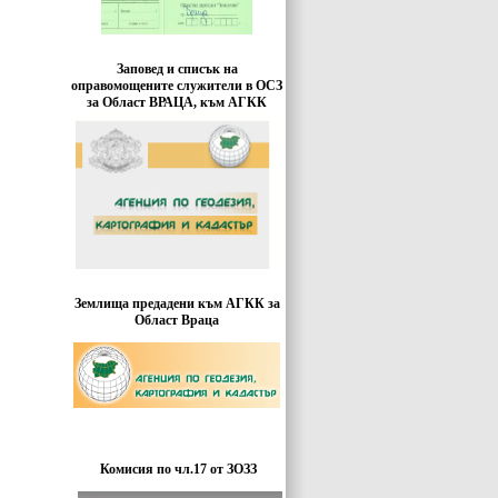
Заповед и списък на
оправомощените служители в ОСЗ
за Област ВРАЦА, към АГКК
Землища предадени към АГКК за
Област Враца
Комисия по чл.17 от ЗОЗЗ