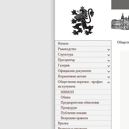
Обществ
Начало
Ръководство
Структура
Пресцентър
Галерия
Официални документи
Нормативни актове
Обществени поръчки - профил
на купувача
НВМОП
Обяви
Предварителни обявления
Процедури
Публични покани
Вътрешни правила
Връзка
Въпроси и отговори