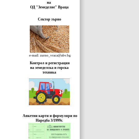
на
ОД "Земеделие" Враца
Сектор зърно
e-mail: zurno_vraca@abv.bg
Контрол и регистрация
на земеделска и горска
техника
Анкетни карти и формуляри по
Наредба 3/1999г.