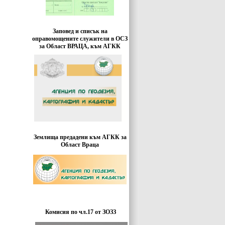
Заповед и списък на
оправомощените служители в ОСЗ
за Област ВРАЦА, към АГКК
Землища предадени към АГКК за
Област Враца
Комисия по чл.17 от ЗОЗЗ