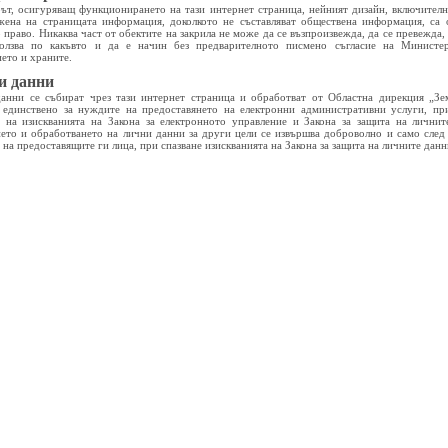
ът, осигуряващ функционирането на тази интернет страница, нейният дизайн, включителн
жена на страницата информация, доколкото не съставляват обществена информация, са 
 право. Никаква част от обектите на закрила не може да се възпроизвежда, да се превежда
олзва по какъвто и да е начин без предварителното писмено съгласие на Министе
ието и храните.
и данни
анни се събират чрез тази интернет страница и обработват от Областна дирекция „Зе
 единствено за нуждите на предоставянето на електронни административни услуги, пр
е на изискванията на Закона за електронното управление и Закона за защита на личнит
ето и обработването на лични данни за други цели се извършва доброволно и само след
 на предоставящите ги лица, при спазване изискванията на Закона за защита на личните данн