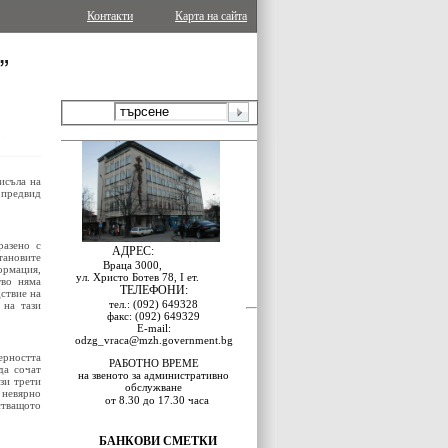
Контакти
Карта на сайта
исъла на
е предвид
разено с
АДРЕС:
ановите
Враца 3000,
ормация,
ул. Христо Ботев 78, I ет.
тво няма
ТЕЛЕФОНИ:
ствие на
тел.: (092) 649328
 на тази
факс: (092) 649329
E-mail:
odzg_vraca@mzh.government.bg
ерността
РАБОТНО ВРЕМЕ
да сочат
на звеното за административно
зи трети
обслужване
 невярно
от 8.30 до 17.30 часа
стващото
БАНКОВИ СМЕТКИ