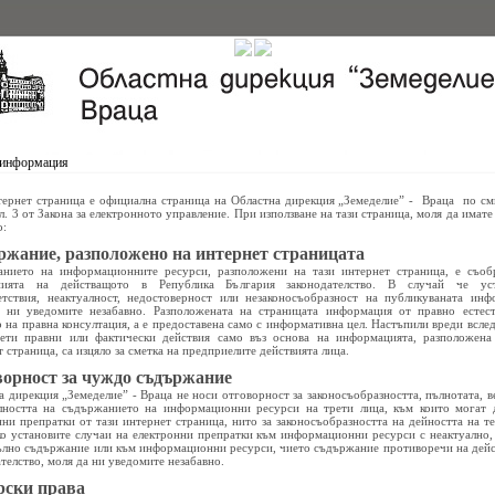
 информация
тернет страница е официална страница на Областна дирекция „Земеделие” - Враца по см
ал. 3 от Закона за електронното управление. При използване на тази страница, моля да имат
о:
жание, разположено на интернет страницата
нието на информационните ресурси, разположени на тази интернет страница, е съоб
анията на действащото в Република България законодателство. В случай че уст
етствия, неактуалност, недостоверност или незаконосъобразност на публикуваната инф
 ни уведомите незабавно. Разположената на страницата информация от правно естес
р на правна консултация, а е предоставена само с информативна цел. Настъпили вреди вслед
ети правни или фактически действия само въз основа на информацията, разположена
 страница, са изцяло за сметка на предприелите действията лица.
орност за чуждо съдържание
а дирекция „Земеделие” - Враца не носи отговорност за законосъобразността, пълнотата, в
лността на съдържанието на информационни ресурси на трети лица, към които могат 
нни препратки от тази интернет страница, нито за законосъобразността на дейността на те
ко установите случаи на електронни препратки към информационни ресурси с неактуално,
ълно съдържание или към информационни ресурси, чието съдържание противоречи на дей
телство, моля да ни уведомите незабавно.
рски права