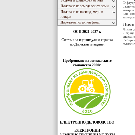
Бюджет и финансови отчети
Софтуер
Ползване на земеделските земи
разполо
авторско
Ползване на пасища, мери и
или изп
ливади
земедел
Държавен поземлен фонд
Личн
Лични д
ОСП 2021-2027 г.
- Враца
спазван
Система за индивидуaлна справка
Събиран
съгласие
по Директни плащания
Преброяване на земеделските
стопанства 2020г.
ЕЛЕКТРОННО ДЕЛОВОДСТВО
ЕЛЕКТРОННИ