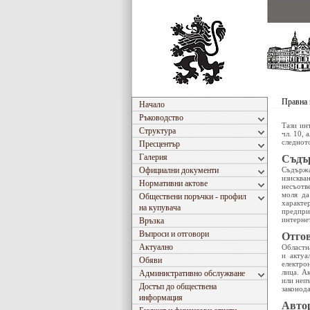
Правна
Начало
Ръководство
Тази ин
Структура
чл. 10, 
следнот
Пресцентър
Галерия
Съдър
Официални документи
Съдържа
изискв
Нормативни актове
несъотв
моля да
Обществени поръчки - профил
характе
на купувача
предпри
интернет
Връзка
Въпроси и отговори
Отгов
Актуално
Областн
и актуа
Обяви
електро
лица. А
Административно обслужване
или неп
Достъп до обществена
законода
информация
Авто