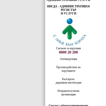
АДМИНИСТРАТИВНИ УСЛУГИ
ИИСДА - АДМИНИСТРАТИВЕН
РЕГИСТЪР
И УСЛУГИ
Сигнали за корупция
0800 20 200
Антикорупция
Противодействие на
корупцията
Български
държавни институции
Неправителствени
организации
Списък с административните