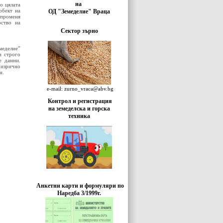
на
о цялата
обект на
ОД "Земеделие" Враца
, променя
рство на
Сектор зърно
меделие”
и строго
е данни.
 изрично
и.
e-mail: zurno_vraca@abv.bg
Контрол и регистрация
на земеделска и горска
техника
Анкетни карти и формуляри по
Наредба 3/1999г.