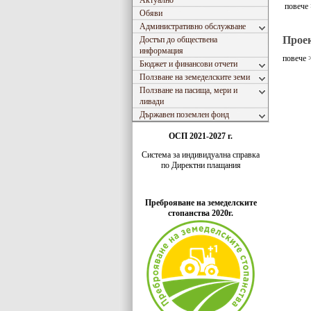
Актуално
повече
Обяви
Административно обслужване
Проек
Достъп до обществена
информация
повече 
Бюджет и финансови отчети
Ползване на земеделските земи
Ползване на пасища, мери и
ливади
Държавен поземлен фонд
ОСП 2021-2027 г.
Система за индивидуaлна справка
по Директни плащания
Преброяване на земеделските
стопанства 2020г.