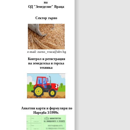
на
ОД "Земеделие" Враца
Сектор зърно
e-mail: zurno_vraca@abv.bg
Контрол и регистрация
на земеделска и горска
техника
Анкетни карти и формуляри по
Наредба 3/1999г.