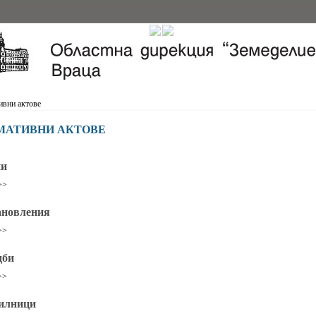
вни актове
МАТИВНИ АКТОВЕ
ни
>>
ановления
>>
дби
>>
илници