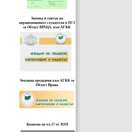
Заповед и списък на
оправомощените служители в ОСЗ
за Област ВРАЦА, към АГКК
Землища предадени към АГКК за
Област Враца
Комисия по чл.17 от ЗОЗЗ