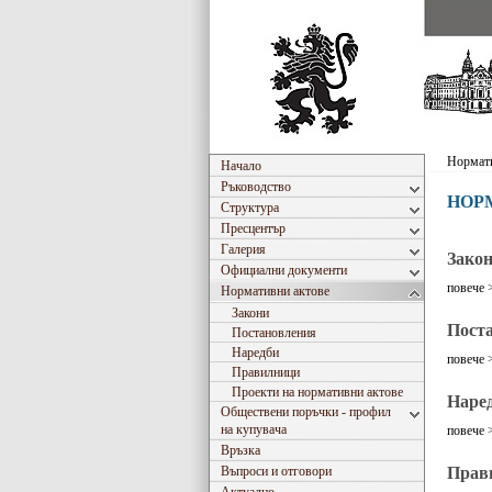
Нормати
Начало
Ръководство
НОР
Структура
Пресцентър
Галерия
Зако
Официални документи
повече 
Нормативни актове
Закони
Пост
Постановления
Наредби
повече 
Правилници
Проекти на нормативни актове
Наре
Обществени поръчки - профил
на купувача
повече 
Връзка
Въпроси и отговори
Прав