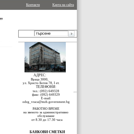
Контакти
Карта на сайта
АДРЕС:
Враца 3000,
ул. Христо Ботев 78, I ет.
ТЕЛЕФОНИ:
тел.: (092) 649328
факс: (092) 649329
E-mail:
odzg_vraca@mzh.government.bg
РАБОТНО ВРЕМЕ
на звеното за административно
обслужване
от 8.30 до 17.30 часа
БАНКОВИ СМЕТКИ