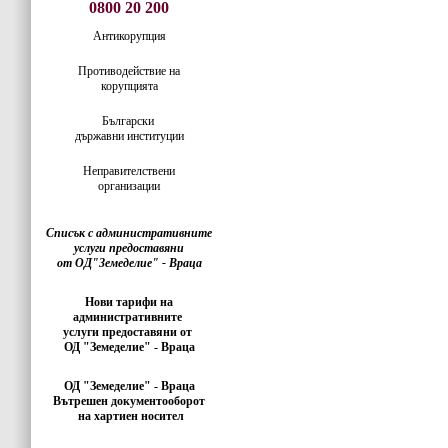
0800 20 200
Антикорупция
Противодействие на
корупцията
Български
държавни институции
Неправителствени
организации
Списък с административните
услуги предоставяни
от ОД"Земеделие" - Враца
Нови тарифи на
административните
услуги предоставяни от
ОД "Земеделие" - Враца
ОД "Земеделие" - Враца
Вътрешен документооборот
на хартиен носител