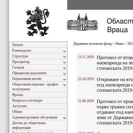
Държавен поземлен фонд
>
Ниви
>
201
Начало
Ръководство
Структура
13.11.2019
Протокол от втор
Пресцентър
наем/аренда на з
Галерия
стопанската 2019-
Официални документи
Нормативни актове
23.10.2019
Откриване на вто
Обществени поръчки - профил
под наем/аренда 
на купувача
стопанската 2019-
Връзка
Въпроси и отговори
21.08.2019
Протокол от прове
Актуално
първа тръжна сеси
Обяви
отдаване под нае
земи от Държавн
Административно обслужване
стопанската 2019
Достъп до обществена
информация