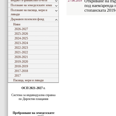
Бюджет и финансови отчети
27.06.2019
Откриване на пър
Ползване на земеделските земи
под наем/аренда 
стопанската 2019-
Ползване на пасища, мери и
ливади
Държавен поземлен фонд
Ниви
2026-2027
2025-2026
2024-2025
2023-2024
2022-2023
2021-2022
2020-2021
2019-2020
2018-2019
2017-2018
2017
Пасища, мери и ливади
ОСП 2021-2027 г.
Система за индивидуaлна справка
по Директни плащания
Преброяване на земеделските