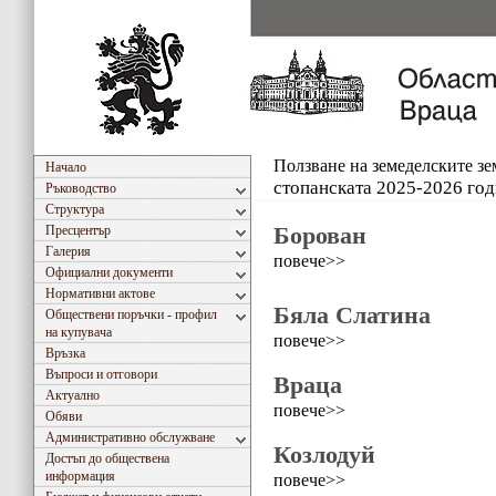
Ползване на земеделските з
Начало
стопанската 2025-2026 го
Ръководство
Структура
Борован
Пресцентър
Галерия
повече>>
Официални документи
Нормативни актове
Бяла Слатина
Обществени поръчки - профил
на купувача
повече>>
Връзка
Въпроси и отговори
Враца
Актуално
повече>>
Обяви
Административно обслужване
Козлодуй
Достъп до обществена
информация
повече>>