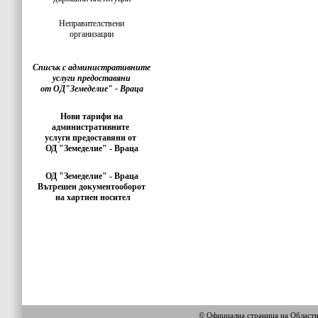
Неправителствени
организации
Списък с административните
услуги предоставяни
от ОД"Земеделие" - Враца
Нови тарифи на
административните
услуги предоставяни от
ОД "Земеделие" - Враца
ОД "Земеделие" - Враца
Вътрешен документооборот
на хартиен носител
© Официална страница на Област