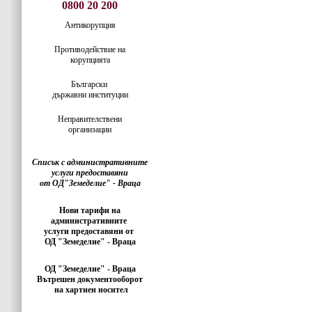
0800 20 200
Антикорупция
Противодействие на
корупцията
Български
държавни институции
Неправителствени
организации
Списък с административните
услуги предоставяни
от ОД"Земеделие" - Враца
Нови тарифи на
административните
услуги предоставяни от
ОД "Земеделие" - Враца
ОД "Земеделие" - Враца
Вътрешен документооборот
на хартиен носител