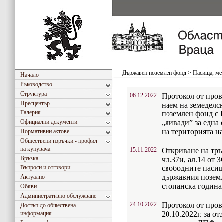
Държавен поземлен фонд
>
Пасища, ме
Начало
Ръководство
Структура
06.12.2022
Протокол от пров
Пресцентър
наем на земеделс
Галерия
поземлен фонд с
Официални документи
„ливади” за една 
на територията н
Нормативни актове
Обществени поръчки - профил
на купувача
15.11.2022
Откриване на тръ
Връзка
чл.37и, ал.14 от 
Въпроси и отговори
свободните пасищ
държавния поземл
Актуално
стопанска година 
Обяви
Административно обслужване
24.10.2022
Протокол от пров
Достъп до обществена
информация
20.10.2022г. за о