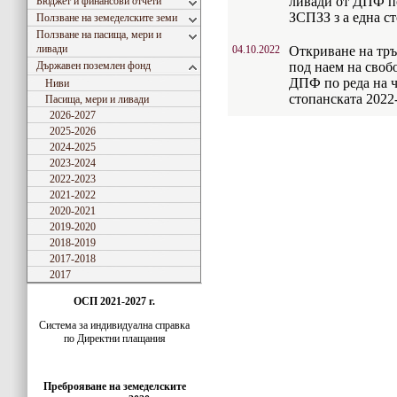
ливади от ДПФ по 
Бюджет и финансови отчети
ЗСПЗЗ з а една ст
Ползване на земеделските земи
Ползване на пасища, мери и
ливади
04.10.2022
Откриване на тръ
Държавен поземлен фонд
под наем на своб
ДПФ по реда на ч
Ниви
стопанската 2022
Пасища, мери и ливади
2026-2027
2025-2026
2024-2025
2023-2024
2022-2023
2021-2022
2020-2021
2019-2020
2018-2019
2017-2018
2017
ОСП 2021-2027 г.
Система за индивидуaлна справка
по Директни плащания
Преброяване на земеделските