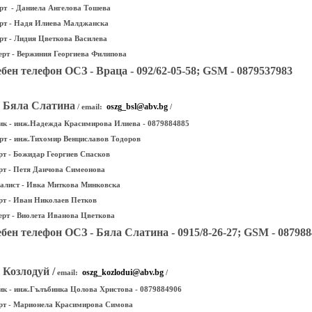
ерт - Даниела Ангелова Тошева
ерт - Надя Илиева Малджанска
ерт - Лидия Цветкова Василева
ерт - Вержиния Георгиева Филипова
бен телефон ОСЗ - Враца - 092/62-05-58; GSM - 0879537983
- Бяла Слатина
oszg_bsl@abv.bg
/ email:
/
к - инж.Надежда Красимирова Илиева - 0879884885
ерт - инж.Тихомир Венциславов Тодоров
ерт - Божидар Георгиев Спасков
ерт - Петя Данчова Симеонова
иалист - Ивка Миткова Минковска
ерт - Иван Николаев Петков
ерт - Виолета Иванова Цветкова
бен телефон ОСЗ - Бяла Слатина - 0915/8-26-27; GSM - 08798
 Козлодуй /
oszg_kozlodui@abv.bg
email:
/
к - инж.Гълъбинка Цолова Христова - 0879884906
ерт - Марионела Красимирова Симова