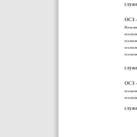
служе
ОСЗ 
Начални
мл.експ
мл.експ
мл.експ
мл.експ
служе
ОСЗ 
мл.експ
мл.експ
служе