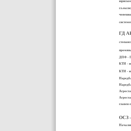
юрискон
гл.екс
човешки
системе
ГД А
стопанс
промяна
ДПФ - П
КТИ - и
КТИ - и
Наредба
Наредба
Агроста
Агроста
главен 
ОСЗ 
Начални