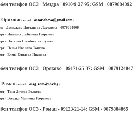
бен телефон ОСЗ - Мездра - 0910/9-27-95; GSM - 0879884892
- Оряхово
oszoriahovo@gmail.com
/ email:
/
к - Десислава Цветанова Лехчевска - 0879884868
ерт - Ивалина Любенова Георгиева
ерт - Наталия Стамболова Лучева
ерт - Пенка Иванова Тошева
ерт - Елена Емилова Иванова
бен телефон ОСЗ - Оряхово - 09171/25-37; GSM - 0879124047
- Роман
oszg_rom@abv.bg
/ email:
/
ерт - Таня Дичева Вълкова
ерт - Веселка Милчова Георгиева
бен телефон ОСЗ - Роман - 09123/21-14; GSM - 0879884865