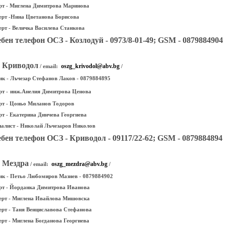
ерт - Миглена Димитрова Маринова
ерт -Нина Цветанова Борисова
ерт - Величка Василева Станкова
бен телефон ОСЗ - Козлодуй - 0973/8-01-49; GSM - 0879884904
- Криводол
oszg_krivodol@abv.bg
/ email:
/
к - Лъчезар Стефанов Лаков - 0879884895
рт -
инж.Анелия Димитрова Ценова
ерт - Цоньо Миланов Тодоров
ерт - Екатерина Динчева Георгиева
циалист - Николай Лъчезаров Николов
бен телефон ОСЗ - Криводол - 09117/22-62; GSM - 0879884894
 Мездра
oszg_mezdra@abv.bg
/ email:
/
к - Петьо Любомиров Мазнев - 0879884902
ерт - Йорданка Димитрова Иванова
ерт - Миглена Ивайлова Мишовска
ерт - Таня Венциславова Стефанова
ерт - Миглена Богданова Георгиева