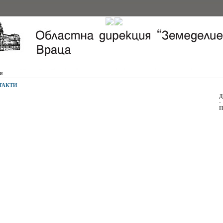
и
ТАКТИ
Д
-
П