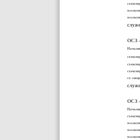
ст.експ
мл.експ
мл.експ
служе
ОСЗ 
Начални
ст.експе
ст.експ
ст.експ
ст. спе
служе
ОСЗ -
Начални
ст.експ
мл.експ
мл.експ
мл.експ