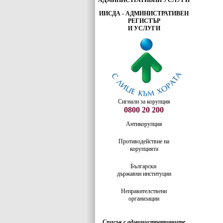
АДМИНИСТРАТИВНИ УСЛУГИ
ИИСДА - АДМИНИСТРАТИВЕН
РЕГИСТЪР
И УСЛУГИ
Сигнали за корупция
0800 20 200
Антикорупция
Противодействие на
корупцията
Български
държавни институции
Неправителствени
организации
Списък с административните