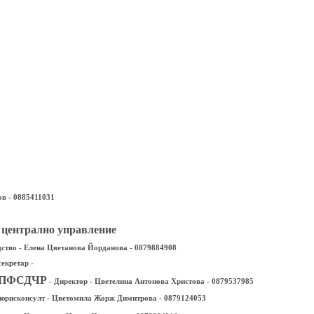
в - 0885411031
 централно управление
ство - Елена Цветанова Йорданова - 0879884908
ен секретар -
АПФСДЧР
- Директор - Цветелина Антонова Христова - 0879537985
юрисконсулт - Цветомила Жорж Димитрова - 0879124053