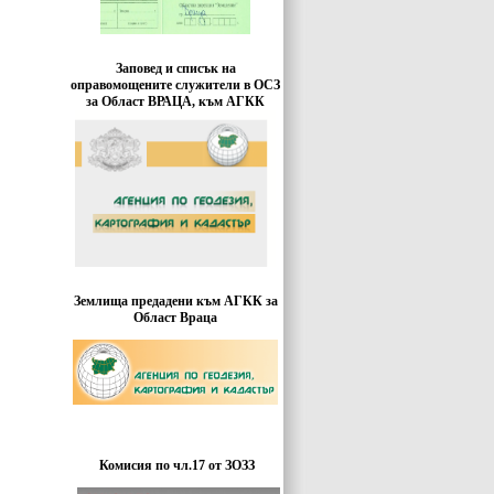
Заповед и списък на
оправомощените служители в ОСЗ
за Област ВРАЦА, към АГКК
Землища предадени към АГКК за
Област Враца
Комисия по чл.17 от ЗОЗЗ