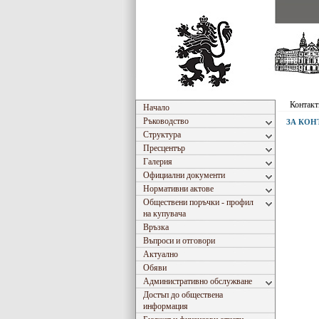
Контакт
Начало
Ръководство
ЗА КОН
Структура
Пресцентър
Галерия
Официални документи
Нормативни актове
Обществени поръчки - профил
на купувача
Връзка
Въпроси и отговори
Актуално
Обяви
Административно обслужване
Достъп до обществена
информация