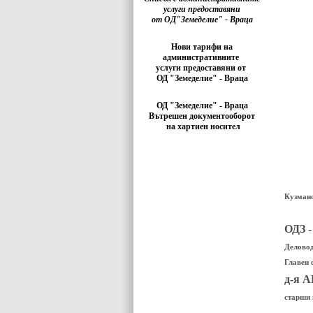
услуги предоставяни
от ОД"Земеделие" - Враца
Нови тарифи на
административните
услуги предоставяни от
ОД "Земеделие" - Враца
ОД "Земеделие" - Враца
Вътрешен документооборот
на хартиен носител
Кузмано
ОДЗ -
Деловод
Глав
д-я 
старши 