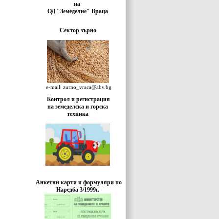
на
ОД "Земеделие" Враца
Сектор зърно
e-mail: zurno_vraca@abv.bg
Контрол и регистрация
на земеделска и горска
техника
Анкетни карти и формуляри по
Наредба 3/1999г.