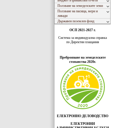
Бюджет и финансови отчети
Ползване на земеделските земи
Ползване на пасища, мери и
ливади
Държавен поземлен фонд
ОСП 2021-2027 г.
Система за индивидуaлна справка
по Директни плащания
Преброяване на земеделските
стопанства 2020г.
ЕЛЕКТРОННО ДЕЛОВОДСТВО
ЕЛЕКТРОННИ