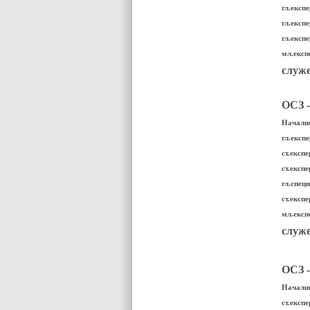
гл.експ
гл.експ
гл.експ
мл.експ
служе
ОСЗ 
Начални
гл.експ
ст.експ
ст.експ
гл.спец
ст.експ
мл.експ
служе
ОСЗ -
Начални
ст.експ