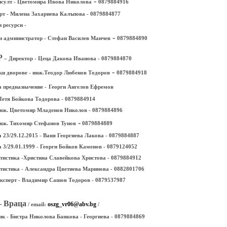
-
султ - Цветомира Ивова Николова
0879884916
перт - Милена Захариева Калъпова - 0879884877
 ресурси -
-
н администратор - Стефан Василев Манчев
0879884890
Р
– Директор - Цеца Дакова Иванова - 0879884870
-
ки дворове - инж.Теодор Любенов Тодоров
0879884918
 предназначение -
Георги Ангелов Ефремов
етя Бойкова Тодорова - 0879884914
нж. Цветомир Младенов Николов - 0879884896
-
нж. Тихомир Стефанов Тунов
0879884889
 23/29.12.2015 - Ваня Георгиева Лакова - 0879884887
 3/29.01.1999 - Георги Бойков Каменов - 0879124052
тистика -Христина Славейкова Христова - 0879884912
тистика - Александра Цветиева Маринова - 0882801706
експерт - Владимир Сашов Тодоров - 0879537987
– Враца
oszg_vr06@abv.bg
/ email:
/
к - Бистра Николова Банкова - Георгиева - 0879884869