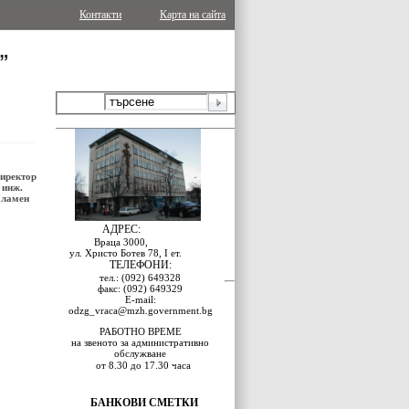
Контакти
Карта на сайта
иректор
 инж.
ламен
АДРЕС:
Враца 3000,
ул. Христо Ботев 78, I ет.
ТЕЛЕФОНИ:
тел.: (092) 649328
факс: (092) 649329
E-mail:
odzg_vraca@mzh.government.bg
РАБОТНО ВРЕМЕ
на звеното за административно
обслужване
от 8.30 до 17.30 часа
БАНКОВИ СМЕТКИ