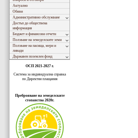
Актуално
Обяви
Административно обслужване
Достъп до обществена
информация
Бюджет и финансови отчети
Ползване на земеделските земи
Ползване на пасища, мери и
ливади
Държавен поземлен фонд
ОСП 2021-2027 г.
Система за индивидуaлна справка
по Директни плащания
Преброяване на земеделските
стопанства 2020г.