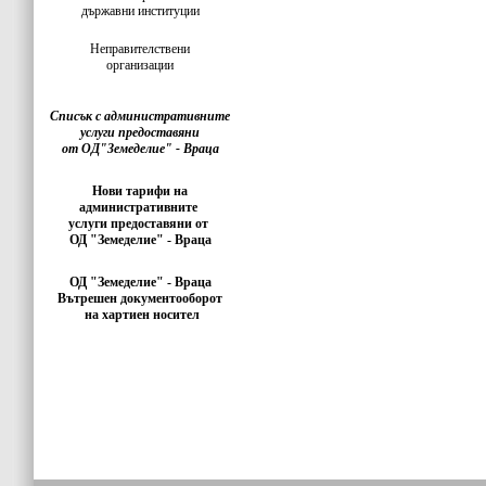
държавни институции
Неправителствени
организации
Списък с административните
услуги предоставяни
от ОД"Земеделие" - Враца
Нови тарифи на
административните
услуги предоставяни от
ОД "Земеделие" - Враца
ОД "Земеделие" - Враца
Вътрешен документооборот
на хартиен носител