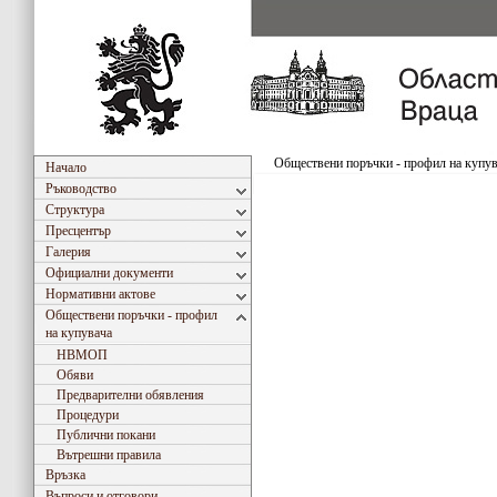
Обществени поръчки - профил на купу
Начало
Ръководство
Структура
Пресцентър
Галерия
Официални документи
Нормативни актове
Обществени поръчки - профил
на купувача
НВМОП
Обяви
Предварителни обявления
Процедури
Публични покани
Вътрешни правила
Връзка
Въпроси и отговори