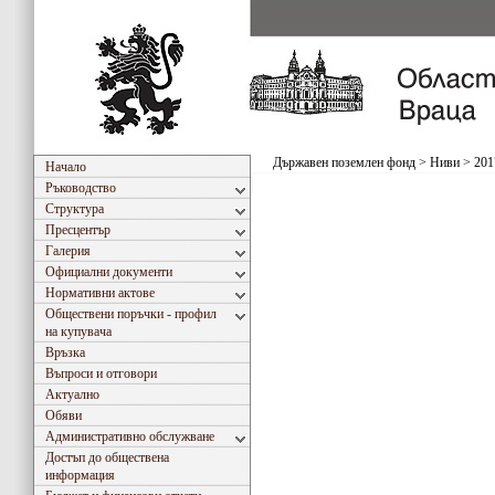
Държавен поземлен фонд
>
Ниви
>
201
Начало
Ръководство
Структура
Пресцентър
Галерия
Официални документи
Нормативни актове
Обществени поръчки - профил
на купувача
Връзка
Въпроси и отговори
Актуално
Обяви
Административно обслужване
Достъп до обществена
информация