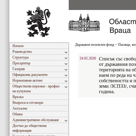
Държавен поземлен фонд
>
Пасища, ме
Начало
Ръководство
Структура
24.02.2026
Списък със свобо
Пресцентър
от държавния поз
Галерия
територията на об
Официални документи
наем по реда на ч
собствеността и 
Нормативни актове
земи /ЗСПЗЗ/, сч
Обществени поръчки - профил
на купувача
година.
Връзка
Въпроси и отговори
Актуално
Обяви
Административно обслужване
Достъп до обществена
информация