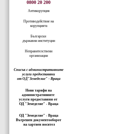
0800 20 200
Антикорупция
Противодействие на
корупцията
Български
държавни институции
Неправителствени
организации
Списък с административните
услуги предоставяни
от ОД"Земеделие" - Враца
Нови тарифи на
административните
услуги предоставяни от
ОД "Земеделие" - Враца
ОД "Земеделие" - Враца
Вътрешен документооборот
на хартиен носител