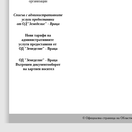
организации
Списък с административните
услуги предоставяни
от ОД"Земеделие" - Враца
Нови тарифи на
административните
услуги предоставяни от
ОД "Земеделие" - Враца
ОД "Земеделие" - Враца
Вътрешен документооборот
на хартиен носител
© Официална страница на Област