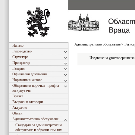
Административно обслужване
>
Регист
Начало
Ръководство
Структура
Издаване на удостоверение за
Пресцентър
Галерия
Официални документи
Нормативни актове
Обществени поръчки - профил
на купувача
Връзка
Въпроси и отговори
Актуално
Обяви
Административно обслужване
Стандарти за административно
обслужване и образци към тях