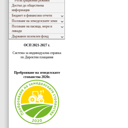
Регистрационни режими
Достъп до обществена
информация
Бюджет и финансови отчети
Ползване на земеделските земи
Ползване на пасища, мери и
ливади
Държавен поземлен фонд
ОСП 2021-2027 г.
Система за индивидуaлна справка
по Директни плащания
Преброяване на земеделските
стопанства 2020г.