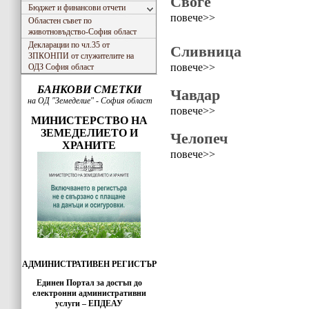
Своге
Бюджет и финансови отчети
повече>>
Областен съвет по
животновъдство-София област
Декларации по чл.35 от
Сливница
ЗПКОНПИ от служителите на
повече>>
ОДЗ София област
БАНКОВИ СМЕТКИ
Чавдар
на ОД "Земеделие" - София област
повече>>
МИНИСТЕРСТВО НА
ЗЕМЕДЕЛИЕТО И
Челопеч
ХРАНИТЕ
повече>>
АДМИНИСТРАТИВЕН РЕГИСТЪР
Единен Портал за достъп до
електронни административни
услуги – ЕПДЕАУ