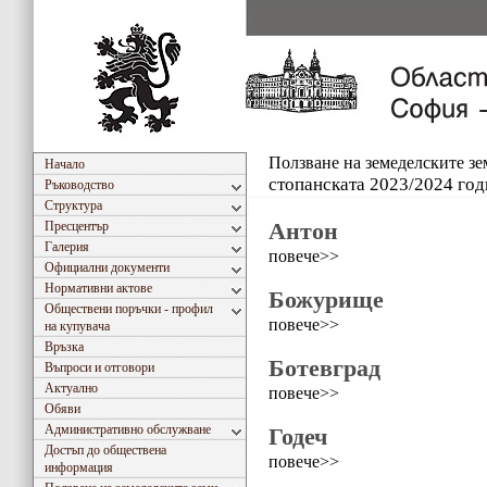
Ползване на земеделските з
Начало
стопанската 2023/2024 год
Ръководство
Структура
Антон
Пресцентър
Галерия
повече>>
Официални документи
Нормативни актове
Божурище
Обществени поръчки - профил
повече>>
на купувача
Връзка
Ботевград
Въпроси и отговори
Актуално
повече>>
Обяви
Административно обслужване
Годеч
Достъп до обществена
повече>>
информация