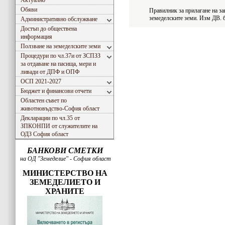
Актуално
Обяви
Правилник за прилагане на за
земеделските земи. Изм ДВ. б
Административно обслужване
Достъп до обществена
информация
Ползване на земеделските земи
Процедури по чл.37и от ЗСПЗЗ
за отдаване на пасища, мери и
ливади от ДПФ и ОПФ
ОСП 2021-2027
Бюджет и финансови отчети
Областен съвет по
животновъдство-София област
Декларации по чл.35 от
ЗПКОНПИ от служителите на
ОДЗ София област
БАНКОВИ СМЕТКИ
на ОД "Земеделие" - София област
МИНИСТЕРСТВО НА
ЗЕМЕДЕЛИЕТО И
ХРАНИТЕ