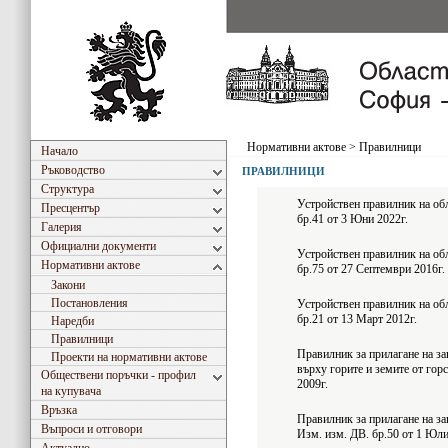
Нормативни актове
>
Правилници
Начало
Ръководство
ПРАВИЛНИЦИ
Структура
Устройствен правилник на об
Пресцентър
бр.41 от 3 Юни 2022г.
Галерия
Официални документи
Устройствен правилник на об
Нормативни актове
бр.75 от 27 Септември 2016г.
Закони
Постановления
Устройствен правилник на об
бр.21 от 13 Март 2012г.
Наредби
Правилници
Правилник за прилагане на за
Проекти на нормативни актове
върху горите и земите от гор
Обществени поръчки - профил
2009г.
на купувача
Връзка
Правилник за прилагане на за
Въпроси и отговори
Изм. изм. ДВ. бр.50 от 1 Юли