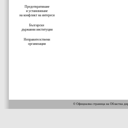
Предотвратяване
и установяване
на конфликт на интереси
Български
държавни институции
Неправителствени
организации
© Официална страница на Областна 