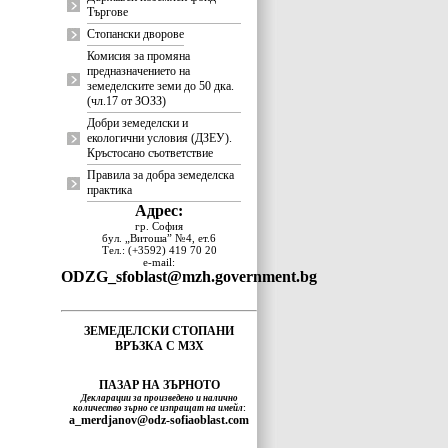
Търгове
Стопански дворове
Комисия за промяна
предназначението на
земеделските земи до 50 дка.
(чл.17 от ЗОЗЗ)
Добри земеделски и
екологични условия (ДЗЕУ).
Кръстосано съответствие
Правила за добра земеделска
практика
Адрес:
гр. София
бул. „Витоша” №4, ет.6
Тел.: (+3592) 419 70 20
e-mail:
ODZG_sfoblast@mzh.government.bg
ЗЕМЕДЕЛСКИ СТОПАНИ
ВРЪЗКА С МЗХ
ПАЗАР НА ЗЪРНОТО
Декларации за произведено и налично
количество зърно се изпращат на имейл
:
a_merdjanov@odz-sofiaoblast.com