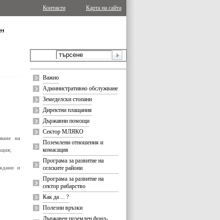
Контакти
Карта на сайта
Важно
Административно обслужване
Земеделски стопани
Директни плащания
Държавни помощи
Сектор МЛЯКО
зване на
Поземлени отношения и
комасация
кция;
Програма за развитие на
аждани и
селските райони
Програма за развитие на
сектор рибарство
Как да ... ?
Полезни връзки
Държавен поземлен фонд-