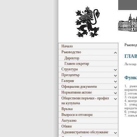
Ръково
Начало
Ръководство
ГЛА
Директор
Главен секретар
Лъчезар
Структура
Пресцентър
Функ
Галерия
1. ръко
Официални документи
нормати
Нормативни актове
2. отгов
3. създа
Обществени поръчки - профил
4. контр
на купувача
5. утвъ
юридиче
Връзка
6. утвъ
Въпроси и отговори
7. изпъл
Актуално
Обяви
Административно обслужване