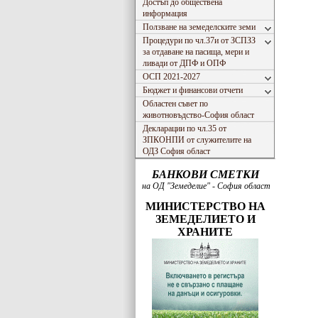
Достъп до обществена
информация
Ползване на земеделските земи
Процедури по чл.37и от ЗСПЗЗ
за отдаване на пасища, мери и
ливади от ДПФ и ОПФ
ОСП 2021-2027
Бюджет и финансови отчети
Областен съвет по
животновъдство-София област
Декларации по чл.35 от
ЗПКОНПИ от служителите на
ОДЗ София област
БАНКОВИ СМЕТКИ
на ОД "Земеделие" - София област
МИНИСТЕРСТВО НА
ЗЕМЕДЕЛИЕТО И
ХРАНИТЕ