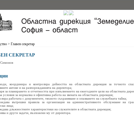
дство
>
Главен секретар
ВЕН СЕКРЕТАР
 Симонов
ции
води, координира и контролира дейността на областната дирекция за точното спа
вните актове и на разпорежданията на директора;
аря за планирането и отчетността при изпълнението на ежегодните цели на областната дире
ва условия за нормална и ефективна работа на звената на областната дирекция;
олира работата с документите, тяхното съхраняване и опазването на служебната тайна;
рждава вътрешни правила за организация на административното обслужване на гр
ски лица;
рждава длъжностните характеристики на служителите в областната дирекция;
нява и други задачи, възложени му от директора.