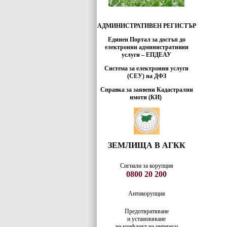
АДМИНИСТРАТИВЕН РЕГИСТЪР
Единен Портал за достъп до
електронни административни
услуги – ЕПДЕАУ
Система за електронни услуги
(СЕУ) на ДФЗ
Справка за заявени Кадастрални
имоти (КИ)
ЗЕМЛИЩА В АГКК
Сигнали за корупция
0800 20 200
Антикорупция
Предотвратяване
и установяване
на конфликт на интереси