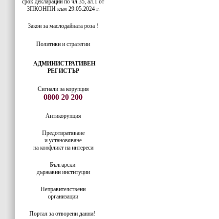
срок декларации по чл.35, ал.1 от
ЗПКОНПИ към 29.05.2024 г.
Закон за маслодайната роза !
Политики и стратегии
АДМИНИСТРАТИВЕН
РЕГИСТЪР
Сигнали за корупция
0800 20 200
Антикорупция
Предотвратяване
и установяване
на конфликт на интереси
Български
държавни институции
Неправителствени
организации
Портал за отворени данни!