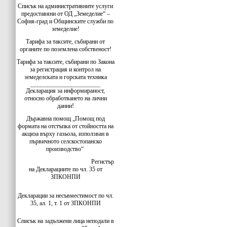
Списък на административните услуги
предоставяни от ОД „Земеделие“ –
София-град и Общинските служби по
земеделие!
Тарифа за таксите, събирани от
органите по поземлена собственост!
Тарифа за таксите, събирани по Закона
за регистрация и контрол на
земеделската и горската техника
_______________________
Декларация за информираност,
относно обработването на лични
данни!
Държавна помощ „Помощ под
формата на отстъпка от стойността на
акциза върху газьола, използван в
първичното селскостопанско
производство“
Регистър
на Декларациите по чл. 35 от
ЗПКОНПИ
Декларации за несъвместимост по чл.
35, ал. 1, т. 1 от ЗПКОНПИ
Списък на задължени лица неподали в