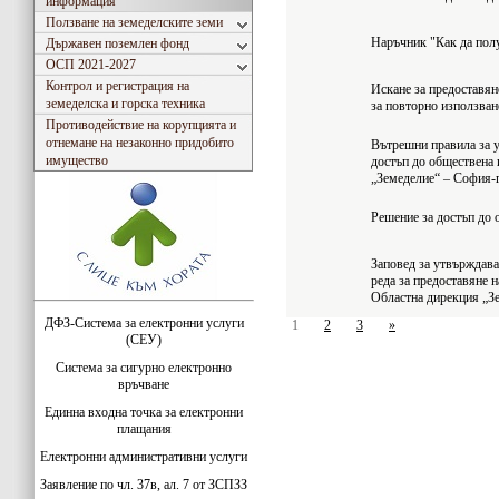
информация
Ползване на земеделските земи
Наръчник "Как да пол
Държавен поземлен фонд
ОСП 2021-2027
Контрол и регистрация на
Искане за предоставян
земеделска и горска техника
за повторно използван
Противодействие на корупцията и
отнемане на незаконно придобито
Вътрешни правила за у
имущество
достъп до обществена
„Земеделие“ – София-г
Решение за достъп до
Заповед за утвърждава
реда за предоставяне 
Областна дирекция „З
ДФЗ-Система за електронни услуги
1
2
3
»
(СЕУ)
Система за сигурно електронно
връчване
Единна входна точка за електронни
плащания
Електронни административни услуги
Заявление по чл. 37в, ал. 7 от ЗСПЗЗ