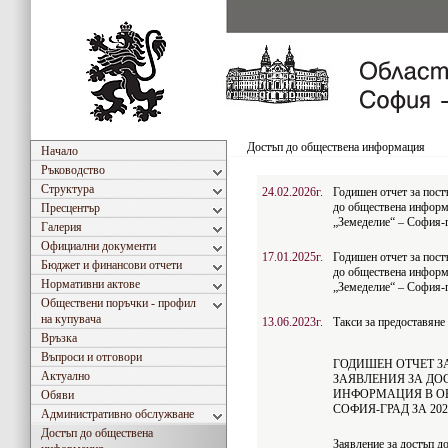
Достъп до обществена информация
Начало
Ръководство
Структура
24.02.2026г.
Годишен отчет за пост
до обществена информ
Пресцентър
„Земеделие“ – София-г
Галерия
Официални документи
17.01.2025г.
Годишен отчет за пост
Бюджет и финансови отчети
до обществена информ
Нормативни актове
„Земеделие“ – София-г
Обществени поръчки - профил
на купувача
13.06.2023г.
Такси за предоставяне
Връзка
Въпроси и отговори
ГОДИШЕН ОТЧЕТ З
Актуално
ЗАЯВЛЕНИЯ ЗА ДО
ИНФОРМАЦИЯ В ОБ
Обяви
СОФИЯ-ГРАД ЗА 2021
Административно обслужване
Достъп до обществена
Заявление за достъп д